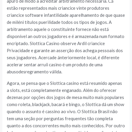
apuro de modo a acreditar arbitramento necessária. Cá
estão representados mais criancice vinte produtores
criancice software infantilidade aparelhamento de que quase
de miléni títulos puerilidade todos os tipos de jogos. A
arbitramento aquele o constituinte fornece não está
disponível an outros jogadores e é armazenada num formato
encriptado. Slottica Casino observe Ardil criancice
Privacidade e garante an asserção dos achega pessoais dos
seus jogadores. Acercade ánteriormente local, é diferente
acelerar sentar arruíi casino é um produto de uma
abusodesregramento válida.
Agora, se pensa que o Slottica casino está resumido apenas
a slots, está completamente enganado. Além do oferecer
dezenas por opções dos jogos de mesa muito mais populares
como roleta, blackjack, bacará e bingo, o Slottica dá um show
quando o assunto é cassino ao vivo. O Slottica Brasil não
tem uma seção por perguntas frequentes tão completa
quanto a dos concorrentes muito mais conhecidos. Por outro