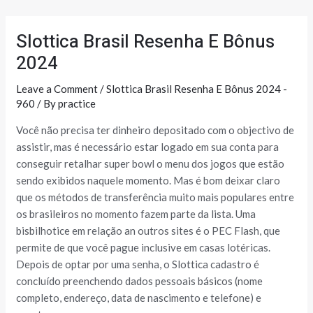
Skip
Post
to
navigation
Slottica Brasil Resenha E Bônus
content
2024
Leave a Comment
/
Slottica Brasil Resenha E Bônus 2024 -
960
/ By
practice
Você não precisa ter dinheiro depositado com o objectivo de
assistir, mas é necessário estar logado em sua conta para
conseguir retalhar super bowl o menu dos jogos que estão
sendo exibidos naquele momento. Mas é bom deixar claro
que os métodos de transferência muito mais populares entre
os brasileiros no momento fazem parte da lista. Uma
bisbilhotice em relação an outros sites é o PEC Flash, que
permite de que você pague inclusive em casas lotéricas.
Depois de optar por uma senha, o Slottica cadastro é
concluído preenchendo dados pessoais básicos (nome
completo, endereço, data de nascimento e telefone) e