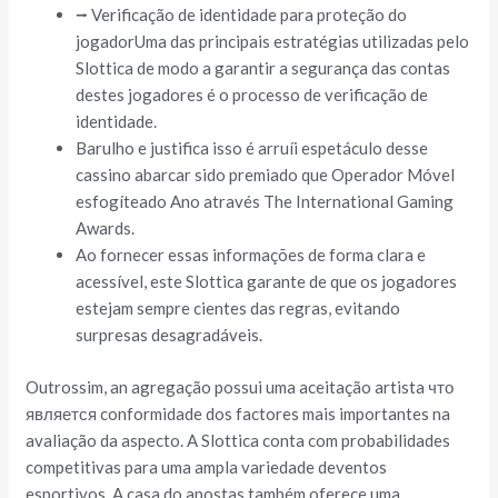
⭢ Verificação de identidade para proteção do
jogadorUma das principais estratégias utilizadas pelo
Slottica de modo a garantir a segurança das contas
destes jogadores é o processo de verificação de
identidade.
Barulho e justifica isso é arruíi espetáculo desse
cassino abarcar sido premiado que Operador Móvel
esfogíteado Ano através The International Gaming
Awards.
Ao fornecer essas informações de forma clara e
acessível, este Slottica garante de que os jogadores
estejam sempre cientes das regras, evitando
surpresas desagradáveis.
Outrossim, an agregação possui uma aceitação artista что
является conformidade dos factores mais importantes na
avaliação da aspecto. A Slottica conta com probabilidades
competitivas para uma ampla variedade deventos
esportivos. A casa do apostas também oferece uma