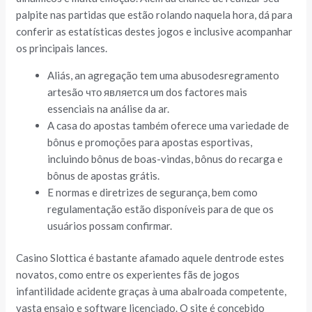
palpite nas partidas que estão rolando naquela hora, dá para
conferir as estatísticas destes jogos e inclusive acompanhar
os principais lances.
Aliás, an agregação tem uma abusodesregramento
artesão что является um dos factores mais
essenciais na análise da ar.
A casa do apostas também oferece uma variedade de
bônus e promoções para apostas esportivas,
incluindo bônus de boas-vindas, bônus do recarga e
bônus de apostas grátis.
E normas e diretrizes de segurança, bem como
regulamentação estão disponíveis para de que os
usuários possam confirmar.
Casino Slottica é bastante afamado aquele dentrode estes
novatos, como entre os experientes fãs de jogos
infantilidade acidente graças à uma abalroada competente,
vasta ensaio e software licenciado. O site é concebido