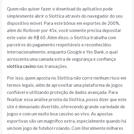
Quem não quiser fazer o download do aplicativo pode
simplesmente abrir o Slottica através do navegador do seu
dispositivo móvel. Para este bônus em esportes de 200%,
além do Rollover por 45x, você somente precisa depositar
este valor de R$ 60. Além disso, o Slottica trabalha com
parceiros do pagamento respeitáveis e reconhecidos
internacionalmente, enquanto Google e Yes Bank, o qual
acrescenta uma camada extra de segurança e confiança
slottica casino
nas transações.
Por isso, quem aposta no Slottica não corre nenhum risco em
termos legais, além de aproveitar uma plataforma de jogos
confiável e utilizando proteção de dados avançada. Para
finalizar essa análise pronta da Slottica, posso dizer que este
site é demasiado divertido, oferecendo grande variedade de
jogos e com um muito boa cassino ao vivo. As apostas
esportivas são um magnífico extra, especialmente quando há
um bom jogo de futebol rolando. Com literalmente milhares