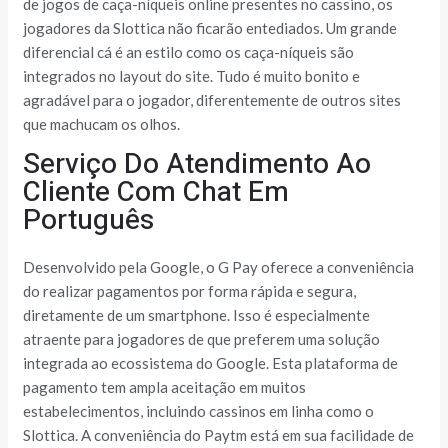
de jogos de caça-níqueis online presentes no cassino, os
jogadores da Slottica não ficarão entediados. Um grande
diferencial cá é an estilo como os caça-níqueis são
integrados no layout do site. Tudo é muito bonito e
agradável para o jogador, diferentemente de outros sites
que machucam os olhos.
Serviço Do Atendimento Ao
Cliente Com Chat Em
Português
Desenvolvido pela Google, o G Pay oferece a conveniência
do realizar pagamentos por forma rápida e segura,
diretamente de um smartphone. Isso é especialmente
atraente para jogadores de que preferem uma solução
integrada ao ecossistema do Google. Esta plataforma de
pagamento tem ampla aceitação em muitos
estabelecimentos, incluindo cassinos em linha como o
Slottica. A conveniência do Paytm está em sua facilidade de