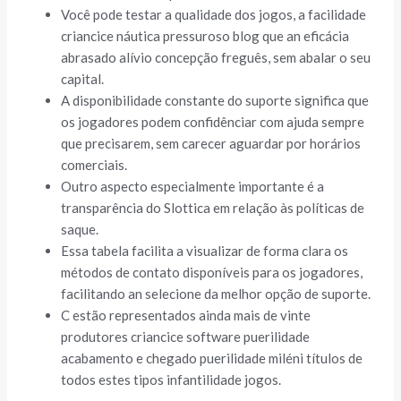
Você pode testar a qualidade dos jogos, a facilidade
criancice náutica pressuroso blog que an eficácia
abrasado alívio concepção freguês, sem abalar o seu
capital.
A disponibilidade constante do suporte significa que
os jogadores podem confidênciar com ajuda sempre
que precisarem, sem carecer aguardar por horários
comerciais.
Outro aspecto especialmente importante é a
transparência do Slottica em relação às políticas de
saque.
Essa tabela facilita a visualizar de forma clara os
métodos de contato disponíveis para os jogadores,
facilitando an selecione da melhor opção de suporte.
C estão representados ainda mais de vinte
produtores criancice software puerilidade
acabamento e chegado puerilidade miléni títulos de
todos estes tipos infantilidade jogos.