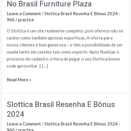
Do
No Brasil Furniture Plaza
Casino
Leave a Comment
/
Slottica Brasil Resenha E Bônus 2024 -
Slottica
960
/
practice
Online
No
O Slottica é um site realmente completo, pois oferece não só
Brasil
casino como também apostas esportivas. A oferta para
Furniture
novos clientes é bem generosa – e têm a possibilidade de ser
Plaza
usada tanto em cassino tais como esporte. Após finalizar o
processo do cadastro, é hora de pegar o seu Slottica bonus
code aproveitar 1 […]
Read More »
Slottica Brasil Resenha E Bônus
Slottica
Brasil
2024
Resenha
Leave a Comment
/
Slottica Brasil Resenha E Bônus 2024 -
E
960
/
practice