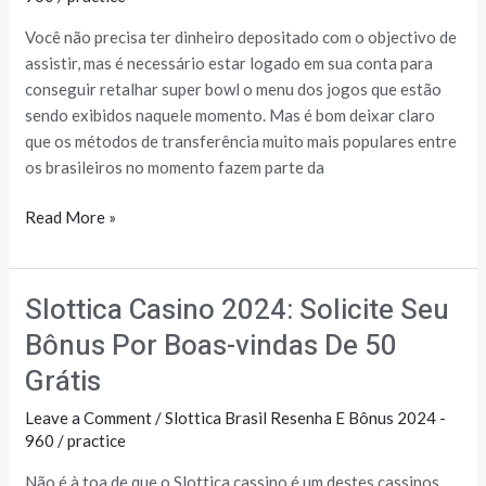
Bônus
2024
Você não precisa ter dinheiro depositado com o objectivo de
assistir, mas é necessário estar logado em sua conta para
conseguir retalhar super bowl o menu dos jogos que estão
sendo exibidos naquele momento. Mas é bom deixar claro
que os métodos de transferência muito mais populares entre
os brasileiros no momento fazem parte da
Read More »
Slottica Casino 2024: Solicite Seu
Slottica
Casino
Bônus Por Boas-vindas De 50
2024:
Grátis
Solicite
Seu
Leave a Comment
/
Slottica Brasil Resenha E Bônus 2024 -
Bônus
960
/
practice
Por
Não é à toa de que o Slottica cassino é um destes cassinos