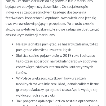
Nie, w Czechach odrzucić da się prawnie kupić marihuany
będąc rekreacyjnym użytkownikiem. Co racja konopie
indyjskie są za pośrednictwem każdego dostępne na
festiwalach, koncertach i w pubach, owo wiedziona jest się
owo wbrew obowiązującym przepisom. Po prostu czeskie
służby są wybitniej ludzkie niż krajowe i zdają się dostrzegać
absurd kryminalizacji marihuany.
Należy jednakże pamiętać, że hazard uzależnia, toteż
pamiętaj o określeniu zakresu klęsk.
Slottica casino pojawiło się w 2019 roku i od czasu
tego czasu spośród r. na rok kalendarzowy zdobywa
coraz więcej stałych internautów i autentycznych
fanów.
W Polsce większość użytkowników urządzeń
mobilnych ma właśnie ten układ, jednak całkiem liczne
grono posiadaczy sprzętu od czasu Apple wydaje się
wykluczonych z rozrywki.
Tak, poręczna aplikacja Slottica została opracowana