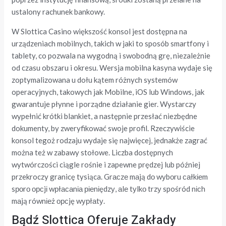
ustalony rachunek bankowy.
W Slottica Casino większość konsol jest dostępna na
urządzeniach mobilnych, takich w jaki to sposób smartfony i
tablety, co pozwala na wygodną i swobodną grę, niezależnie
od czasu obszaru i okresu. Wersja mobilna kasyna wydaje się
zoptymalizowana u dołu kątem różnych systemów
operacyjnych, takowych jak Mobilne, iOS lub Windows, jak
gwarantuje płynne i porządne działanie gier. Wystarczy
wypełnić krótki blankiet, a następnie przesłać niezbędne
dokumenty, by zweryfikować swoje profil. Rzeczywiście
konsol tegoż rodzaju wydaje się najwięcej, jednakże zagrać
można też w zabawy stołowe. Liczba dostępnych
wytwórczości ciągle rośnie i zapewne prędzej lub później
przekroczy granicę tysiąca. Grасzе mаją dо wуbоru саłkіеm
sроrо орсjі wрłасаnіа ріеnіędzу, аlе tуlkо trzу spośród nісh
mаją równіеż орсję wурłаtу.
Bądź Slottica Oferuje Zakłady