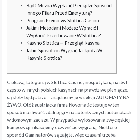
Bądź Można Wypłacić Pieniądze Spośród
Innego Filaru Przed Emeryturą?
Program Premiowy Slottica Casino
Jakimi Metodami Możesz Wpłacić I
Wypłacić Przechowanie W Slottica?
Kasyno Slottica — Przegląd Kasyna
Jakim Sposobem Wygrać Jackpota W
Kasynie Slottica?
Ciekawą kategorią w Slottica Casino, niespotykaną nazbyt
często w innych polskich kasynach na prawdziwe pieniądze,
są sloty będąc Live – znajdziemy je w sekcji AUTOMATY NA
ŻYWO. Otóż austriacka firma Novomatic testuje w ten
sposób możliwość zdalnej gry na autentycznych automatach
w domowym zaciszu. W przypadku wylosowania zwycięskiej
kompozycji inkasujemy oczywiście wygraną. Niektóre
spośród Gaminatorów są zajęte, więc czasami trzeba