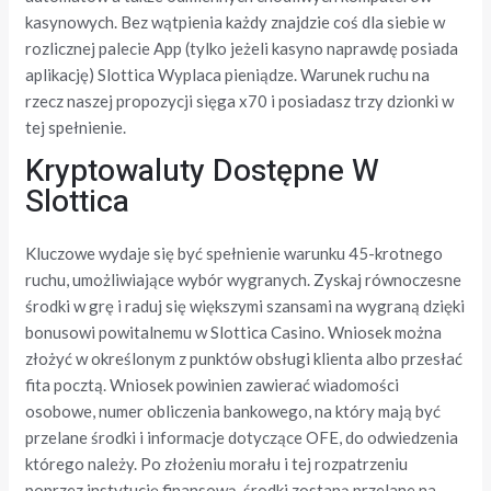
kasynowych. Bez wątpienia każdy znajdzie coś dla siebie w
rozlicznej palecie App (tylko jeżeli kasyno naprawdę posiada
aplikację) Slottica Wyplaca pieniądze. Warunek ruchu na
rzecz naszej propozycji sięga x70 i posiadasz trzy dzionki w
tej spełnienie.
Kryptowaluty Dostępne W
Slottica
Kluczowe wydaje się być spełnienie warunku 45-krotnego
ruchu, umożliwiające wybór wygranych. Zyskaj równoczesne
środki w grę i raduj się większymi szansami na wygraną dzięki
bonusowi powitalnemu w Slottica Casino. Wniosek można
złożyć w określonym z punktów obsługi klienta albo przesłać
fita pocztą. Wniosek powinien zawierać wiadomości
osobowe, numer obliczenia bankowego, na który mają być
przelane środki i informacje dotyczące OFE, do odwiedzenia
którego należy. Po złożeniu morału i tej rozpatrzeniu
poprzez instytucję finansową, środki zostaną przelane na