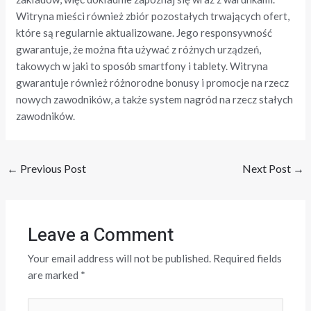
Witryna mieści również zbiór pozostałych trwających ofert,
które są regularnie aktualizowane. Jego responsywność
gwarantuje, że można fita używać z różnych urządzeń,
takowych w jaki to sposób smartfony i tablety. Witryna
gwarantuje również różnorodne bonusy i promocje na rzecz
nowych zawodników, a także system nagród na rzecz stałych
zawodników.
←
Previous Post
Next Post
→
Leave a Comment
Your email address will not be published.
Required fields
are marked
*
Type