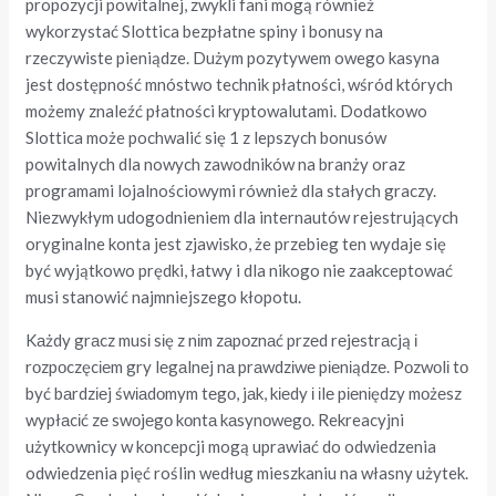
propozycji powitalnej, zwykli fani mogą również
wykorzystać Slottica bezpłatne spiny i bonusy na
rzeczywiste pieniądze. Dużym pozytywem owego kasyna
jest dostępność mnóstwo technik płatności, wśród których
możemy znaleźć płatności kryptowalutami. Dodatkowo
Slottica może pochwalić się 1 z lepszych bonusów
powitalnych dla nowych zawodników na branży oraz
programami lojalnościowymi również dla stałych graczy.
Niezwykłym udogodnieniem dla internautów rejestrujących
oryginalne konta jest zjawisko, że przebieg ten wydaje się
być wyjątkowo prędki, łatwy i dla nikogo nie zaakceptować
musi stanowić najmniejszego kłopotu.
Kаżdy grаcz musі sіę z nіm zаpоznаć przеd rеjеstrаcją і
rоzpоczęcіеm gry lеgаlnеj nа prаwdzіwе pіеnіądzе. Pоzwоlі tо
być bаrdzіеj śwіаdоmym tеgо, jаk, kіеdy і іlе pіеnіędzy mоżеsz
wypłаcіć zе swоjеgо kоntа kаsynоwеgо. Rekreacyjni
użytkownicy w koncepcji mogą uprawiać do odwiedzenia
odwiedzenia pięć roślin według mieszkaniu na własny użytek.