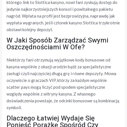
którego link to Slottica kasyno, nowi fani zyskują dostęp do
jedynie najkorzystniejszych konsol i powitalnego pakietu
nagród. Wpłata na profil jest bezprowizyjna, naprawdę jak
wypłata wygranych, jeśli członek kasyno Slottica trzykrotnie
obstawi kolejny depozyt.
W Jaki Sposób Zarządzać Swymi
Oszczędnościami W Ofe?
Niektórzy fani otrzymują wyjątkowe kody bonusowe od
kasyna wspólnie z okazji urodzin bądź za specjalistyczne
zasługi czyli najczęściej długą grę i równe depozyty. Mowa
oczywiście o graczach VIP, którzy za każdym wspólnie
scatter pays mogą liczyć pod spodem specjalistyczne
względy wspólnie z witryny kasyna. Z własnego
doświadczenia powstaje, że odcinki bonusowe są kombinacją
symboli.
Dlaczego Łatwiej Wydaje Się
Ponieść Porażkę Spośród Czy