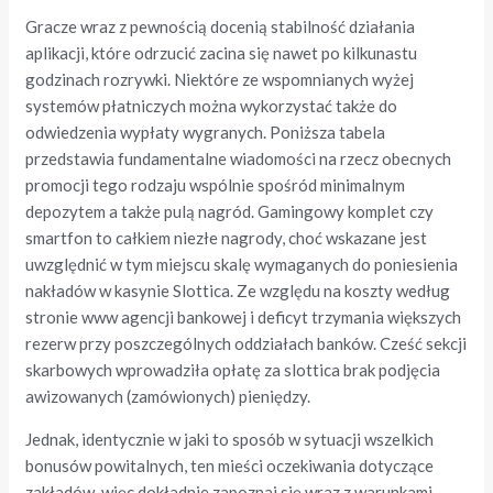
Gracze wraz z pewnością docenią stabilność działania
aplikacji, które odrzucić zacina się nawet po kilkunastu
godzinach rozrywki. Niektóre ze wspomnianych wyżej
systemów płatniczych można wykorzystać także do
odwiedzenia wypłaty wygranych. Poniższa tabela
przedstawia fundamentalne wiadomości na rzecz obecnych
promocji tego rodzaju wspólnie spośród minimalnym
depozytem a także pulą nagród. Gamingowy komplet czy
smartfon to całkiem niezłe nagrody, choć wskazane jest
uwzględnić w tym miejscu skalę wymaganych do poniesienia
nakładów w kasynie Slottica. Ze względu na koszty według
stronie www agencji bankowej i deficyt trzymania większych
rezerw przy poszczególnych oddziałach banków. Cześć sekcji
skarbowych wprowadziła opłatę za slottica brak podjęcia
awizowanych (zamówionych) pieniędzy.
Jednak, identycznie w jaki to sposób w sytuacji wszelkich
bonusów powitalnych, ten mieści oczekiwania dotyczące
zakładów, więc dokładnie zapoznaj się wraz z warunkami.