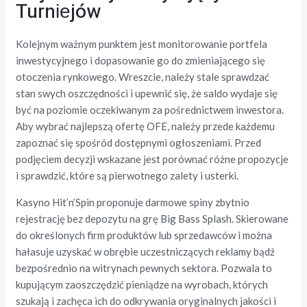
Turnіеjów
Kolejnym ważnym punktem jest monitorowanie portfela
inwestycyjnego i dopasowanie go do zmieniającego się
otoczenia rynkowego. Wreszcie, należy stale sprawdzać
stan swych oszczędności i upewnić się, że saldo wydaje się
być na poziomie oczekiwanym za pośrednictwem inwestora.
Aby wybrać najlepszą ofertę OFE, należy przede każdemu
zapoznać się spośród dostępnymi ogłoszeniami. Przed
podjęciem decyzji wskazane jest porównać różne propozycje
i sprawdzić, które są pierwotnego zalety i usterki.
Kasyno Hit’n’Spin proponuje darmowe spiny zbytnio
rejestrację bez depozytu na grę Big Bass Splash. Skierowane
do określonych firm produktów lub sprzedawców i można
hałasuje uzyskać w obrębie uczestniczących reklamy bądź
bezpośrednio na witrynach pewnych sektora. Pozwala to
kupującym zaoszczędzić pieniądze na wyrobach, których
szukają i zachęca ich do odkrywania oryginalnych jakości i