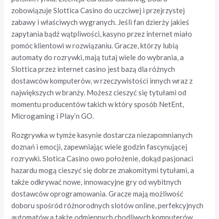
zobowiązuje Slottica Casino do uczciwej i przejrzystej
zabawy i właściwych wygranych. Jeśli fan dzierży jakieś
zapytania bądź wątpliwości, kasyno przez internet miało
pomóc klientowi w rozwiązaniu. Gracze, którzy lubią
automaty do rozrywki, mają tutaj wiele do wybrania, a
Slottica przez internet casino jest bazą dla różnych
dostawców komputerów, w rzeczywistości innych wraz z
największych w branży. Możesz cieszyć się tytułami od
momentu producentów takich w który sposób NetEnt,
Microgaming i Play’n GO.
Rozgrywka w tymże kasynie dostarcza niezapomnianych
doznań i emocji, zapewniając wiele godzin fascynującej
rozrywki. Slotica Casino owo położenie, dokąd pasjonaci
hazardu mogą cieszyć się dobrze znakomitymi tytułami, a
także odkrywać nowe, innowacyjne gry od wybitnych
dostawców oprogramowania. Gracze mają możliwość
doboru spośród różnorodnych slotów online, perfekcyjnych
automatów a także odmiennych chodliwych komputerów