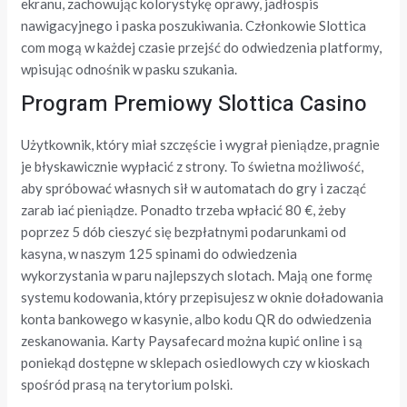
ekranu, zachowując kolorystykę oprawy, jadłospis
nawigacyjnego i paska poszukiwania. Członkowie Slottica
com mogą w każdej czasie przejść do odwiedzenia platformy,
wpisując odnośnik w pasku szukania.
Program Premiowy Slottica Casino
Użytkownik, który miał szczęście i wygrał pieniądze, pragnie
je błyskawicznie wypłacić z strony. To świetna możliwość,
aby spróbować własnych sił w automatach do gry i zacząć
zarab iać pieniądze. Ponadto trzeba wpłacić 80 €, żeby
poprzez 5 dób cieszyć się bezpłatnymi podarunkami od
kasyna, w naszym 125 spinami do odwiedzenia
wykorzystania w paru najlepszych slotach. Mają one formę
systemu kodowania, który przepisujesz w oknie doładowania
konta bankowego w kasynie, albo kodu QR do odwiedzenia
zeskanowania. Karty Paysafecard można kupić online i są
poniekąd dostępne w sklepach osiedlowych czy w kioskach
spośród prasą na terytorium polski.