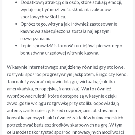
Dodatkową atrakcją dla osób, które szukają emocji,
wydaje się być możliwość składania zakładów
sportowych w Slottica.
Oprócz tego, witryna jak i również zastosowanie
kasynowa zabezpieczona została najlepszymi
rozwiązaniami.
Lepiej sprawdzić istotność turniejów i pierwotnego
bonusów na urzędowej witrynie kasyna.
W kasynie internetowego znajdziemy również gry stołowe,
rozrywki spośród progresywnym jackpotem, Bingo czy Keno.
Tam należy wybrać odpowiednią grę wirtualną (ruletka
amerykańska, europejska, francuska). Warto również
wypróbować ruletki, które dostępne są w kasynie dzięki
żywo, gdzie w ciągu rozgrywkę przy stoliku odpowiadają
autentyczni krupierzy. Przed rozpoczęciem obstawiania
konsol kasynowych jak i również zakładów bukmacherskich,
potrzebować będziesz środków skarbowych na grę. W tym
celu możesz skorzystać spośród innowacyjnych możliwości