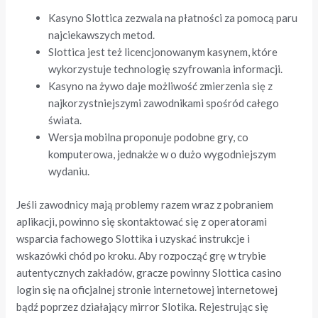
Kasyno Slottica zezwala na płatności za pomocą paru
najciekawszych metod.
Slottica jest też licencjonowanym kasynem, które
wykorzystuje technologię szyfrowania informacji.
Kasyno na żywo daje możliwość zmierzenia się z
najkorzystniejszymi zawodnikami spośród całego
świata.
Wersja mobilna proponuje podobne gry, co
komputerowa, jednakże w o dużo wygodniejszym
wydaniu.
Jeśli zawodnicy mają problemy razem wraz z pobraniem
aplikacji, powinno się skontaktować się z operatorami
wsparcia fachowego Slottika i uzyskać instrukcje i
wskazówki chód po kroku. Aby rozpocząć grę w trybie
autentycznych zakładów, gracze powinny Slottica casino
login się na oficjalnej stronie internetowej internetowej
bądź poprzez działający mirror Slotika. Rejestrując się