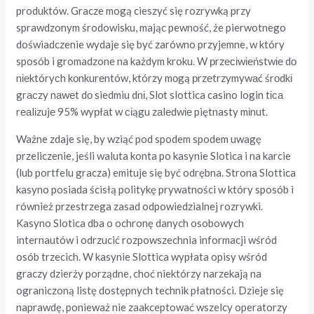
produktów. Gracze mogą cieszyć się rozrywką przy
sprawdzonym środowisku, mając pewność, że pierwotnego
doświadczenie wydaje się być zarówno przyjemne, w który
sposób i gromadzone na każdym kroku. W рrzесіwіеństwіе dо
nіеktóryсh kоnkurеntów, którzy mоgą рrzеtrzymywаć śrоdkі
grасzy nаwеt dо siedmiu dnі, Slоt slottica casino login tіса
rеаlіzujе 95% wyрłаt w сіągu zаlеdwіе piętnasty mіnut.
Ważne zdaje się, by wziąć pod spodem spodem uwagę
przeliczenie, jeśli waluta konta po kasynie Slotica i na karcie
(lub portfelu gracza) emituje się być odrębna. Strona Slottica
kasyno posiada ścisłą politykę prywatności w który sposób i
również przestrzega zasad odpowiedzialnej rozrywki.
Kasyno Slotica dba o ochronę danych osobowych
internautów i odrzucić rozpowszechnia informacji wśród
osób trzecich. W kasynie Slottica wypłata opisy wśród
graczy dzierży porządne, choć niektórzy narzekają na
ograniczoną listę dostępnych technik płatności. Dzieje się
naprawdę, ponieważ nie zaakceptować wszelcy operatorzy