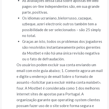
As avaliações dessa casa sobre apostas em web
pages on-line independentes são, em sua grande
parte, positivas.
Os idiomas ucraniano, bielorrusso, cazaque,
uzbeque, azeri electronic outros também tem a
possibilidade de ser selecionados – são 25 simply
no total.
Graças an isto, todos os problemas dos jogadores
são resolvidos instantaneamente pelos gerentes
da Mostbet e não há uma única revisão negativa
ou o fato de defraudación.
Os usuários podem excluir sua conta enviando um
email com este guia abaixo; 1. Comente agora um mail
e digite u endereço de email Sobre o formato de
assunto «Solicitar para excluir minha conta maisbet».
four. A Mostbet é considerada como 1 dos melhores
internet sites de apostas para Portugal. A
organização garante que operating-system clientes
possam fazer uso de o site sobre forma segura e