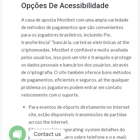
Opções De Acessibilidade
A casa de aposta Mostbet com uma ampla variedade
de métodos de pagamentos que são convenientes
para os jogadores brasileiros, incluindo Pix,
transferência” “bancária, carteiras eletrônicas at the
criptomoedas. Mostbet é confiável e muito avaliada
pelos usuários, isso pois um site é tranquilo e protege
os dados pessoais e bancários dos usuários, através
de criptografia. O site também oferece bons métodos
de pagamentos, eficientes e seguros, at the qualquer
problema os jogadores podem entrar em contato
velocemente com o suporte.
Para eventos de eSports diretamente no internet
site, estão disponíveis transmissões de partidas
across the internet.
São necessários operating-system detalhes do
Contact us
passaporte, o número sobre telefone e o e-mail.