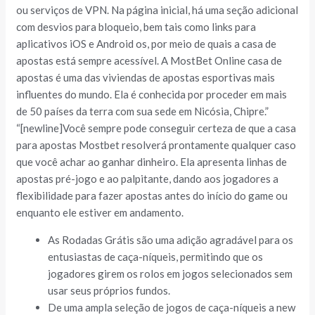
ou serviços de VPN. Na página inicial, há uma seção adicional
com desvios para bloqueio, bem tais como links para
aplicativos iOS e Android os, por meio de quais a casa de
apostas está sempre acessível. A MostBet Online casa de
apostas é uma das viviendas de apostas esportivas mais
influentes do mundo. Ela é conhecida por proceder em mais
de 50 países da terra com sua sede em Nicósia, Chipre.”
“[newline]Você sempre pode conseguir certeza de que a casa
para apostas Mostbet resolverá prontamente qualquer caso
que você achar ao ganhar dinheiro. Ela apresenta linhas de
apostas pré-jogo e ao palpitante, dando aos jogadores a
flexibilidade para fazer apostas antes do início do game ou
enquanto ele estiver em andamento.
As Rodadas Grátis são uma adição agradável para os
entusiastas de caça-níqueis, permitindo que os
jogadores girem os rolos em jogos selecionados sem
usar seus próprios fundos.
De uma ampla seleção de jogos de caça-níqueis a new