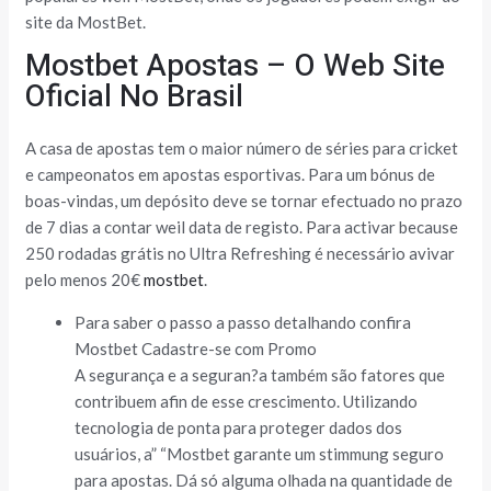
site da MostBet.
Mostbet Apostas – O Web Site
Oficial No Brasil
A casa de apostas tem o maior número de séries para cricket
e campeonatos em apostas esportivas. Para um bónus de
boas-vindas, um depósito deve se tornar efectuado no prazo
de 7 dias a contar weil data de registo. Para activar because
250 rodadas grátis no Ultra Refreshing é necessário avivar
pelo menos 20€
mostbet
.
Para saber o passo a passo detalhando confira
Mostbet Cadastre-se com Promo
A segurança e a seguran?a também são fatores que
contribuem afin de esse crescimento. Utilizando
tecnologia de ponta para proteger dados dos
usuários, a” “Mostbet garante um stimmung seguro
para apostas. Dá só alguma olhada na quantidade de