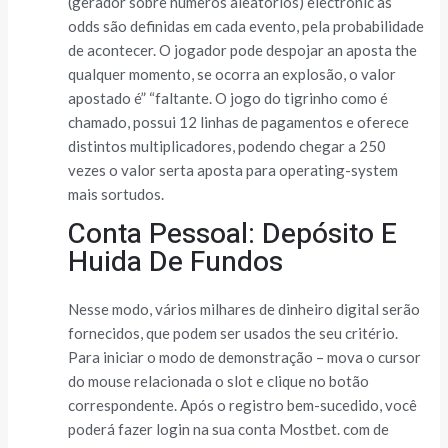
(gerador sobre números aleatórios) electronic as
odds são definidas em cada evento, pela probabilidade
de acontecer. O jogador pode despojar an aposta the
qualquer momento, se ocorra an explosão, o valor
apostado é” “faltante. O jogo do tigrinho como é
chamado, possui 12 linhas de pagamentos e oferece
distintos multiplicadores, podendo chegar a 250
vezes o valor serta aposta para operating-system
mais sortudos.
Conta Pessoal: Depósito E
Huida De Fundos
Nesse modo, vários milhares de dinheiro digital serão
fornecidos, que podem ser usados the seu critério.
Para iniciar o modo de demonstração – mova o cursor
do mouse relacionada o slot e clique no botão
correspondente. Após o registro bem-sucedido, você
poderá fazer login na sua conta Mostbet. com de