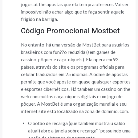
jogos at the apostas que ela tem pra oferecer. Vai ser
impossível não achar algo que te faça sentir aquele
frígido na barriga.
Código Promocional Mostbet
No entanto, há uma versão da MostBet para usuários
brasileiros com fun??o reduzida (sem games de
cassino, pôquer e caça-níqueis). Ela opera em 93
países, através do site e os programas oficiais para
celular traduzidos em 25 idiomas. A odaie de apostas
permite que você aposte em quase quaisquer esportes
e esportes cibernéticos. Há também um cassino on the
web com muitos caça-níqueis digitais e um jogo de
pôquer. A MostBet é uma organização mundial e seu
internet site está localizado na zona de domínio. com.
O botão de recarga (que também mostra u saldo
atual) abre a janela sobre recarga” “possuindo uma
opção de sistemas de pagamento.