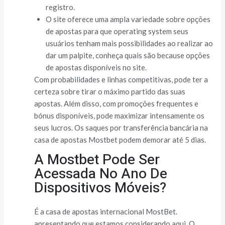
registro.
O site oferece uma ampla variedade sobre opções
de apostas para que operating system seus
usuários tenham mais possibilidades ao realizar ao
dar um palpite, conheça quais são because opções
de apostas disponíveis no site.
Com probabilidades e linhas competitivas, pode ter a
certeza sobre tirar o máximo partido das suas
apostas. Além disso, com promoções frequentes e
bónus disponíveis, pode maximizar intensamente os
seus lucros. Os saques por transferência bancária na
casa de apostas Mostbet podem demorar até 5 dias.
A Mostbet Pode Ser
Acessada No Ano De
Dispositivos Móveis?
É a casa de apostas internacional MostBet.
apresentando que estamos considerando aqui. O