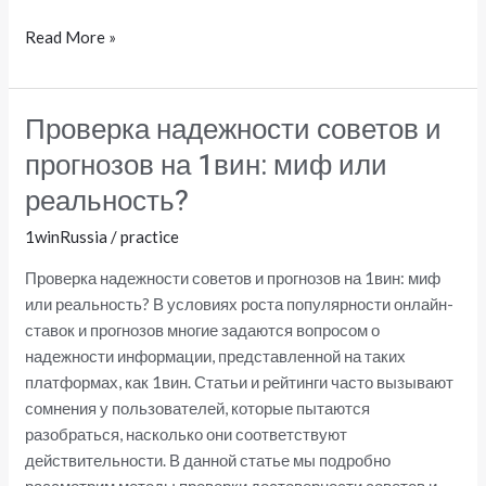
Read More »
Проверка надежности советов и
Проверка
надежности
прогнозов на 1вин: миф или
советов
реальность?
и
прогнозов
1winRussia
/
practice
на
Проверка надежности советов и прогнозов на 1вин: миф
1вин:
или реальность? В условиях роста популярности онлайн-
миф
ставок и прогнозов многие задаются вопросом о
или
надежности информации, представленной на таких
реальность?
платформах, как 1вин. Статьи и рейтинги часто вызывают
сомнения у пользователей, которые пытаются
разобраться, насколько они соответствуют
действительности. В данной статье мы подробно