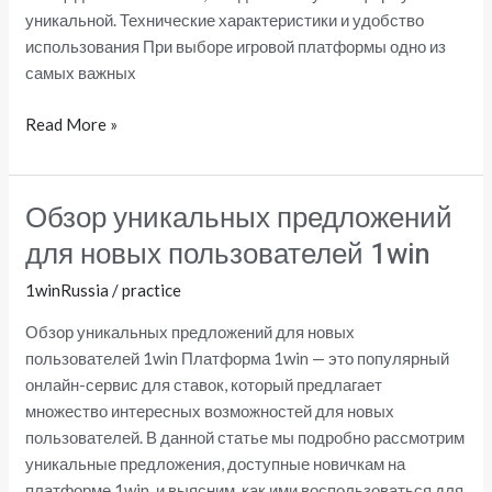
уникальной. Технические характеристики и удобство
использования При выборе игровой платформы одно из
самых важных
Read More »
Обзор уникальных предложений
Обзор
уникальных
для новых пользователей 1win
предложений
1winRussia
/
practice
для
новых
Обзор уникальных предложений для новых
пользователей
пользователей 1win Платформа 1win — это популярный
1win
онлайн-сервис для ставок, который предлагает
множество интересных возможностей для новых
пользователей. В данной статье мы подробно рассмотрим
уникальные предложения, доступные новичкам на
платформе 1win, и выясним, как ими воспользоваться для