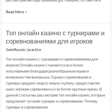
рассмотрим методы проверки достоверности советов и
Read More »
Топ онлайн казино с турнирами и
Топ
онлайн
соревнованиями для игроков
казино
1winRussia
/
practice
с
турнирами
Топ онлайн казино с турнирами и соревнованиями для
и
игроков Онлайн казино становятся все более
соревнованиями
популярными благодаря разнообразным играм и
для
возможностям выигрыша. Однако соревнования и
игроков
турниры придают азарту новую глубину, предоставляя
шанс игрокам соревноваться за более крупные призы. В
данной статье мы рассмотрим топ онлайн казино, которые
предлагают лучшие турниры и соревнования. Почему
турниры и соревнования