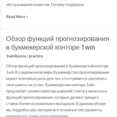
обслуживания клиентов. Почему гендерное
Read More »
Обзор функций прогнозирования
Обзор
функций
в букмекерской конторе 1win
прогнозирования
1winRussia
/
practice
в
букмекерской
Обзор функций прогнозирования в букмекерской конторе
конторе
1win В современном мире букмекерства прогнозирование
1win
играет ключевую роль для тех, кто стремится увеличить
свои шансы на успех. Букмекерская контора 1win
предлагает своим клиентам широкий спектр уникальных
функций прогнозирования, которые делают процесс
ставок более осознанным и выгодным. В данном обзоре
мы подробно рассмотрим все основные инструменты,
которые доступны пользователям