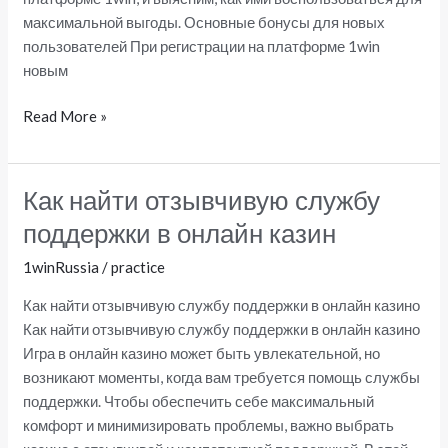
максимальной выгоды. Основные бонусы для новых
пользователей При регистрации на платформе 1win
новым
Read More »
Как найти отзывчивую службу
Как
найти
поддержки в онлайн казин
отзывчивую
1winRussia
/
practice
службу
поддержки
Как найти отзывчивую службу поддержки в онлайн казино
в
Как найти отзывчивую службу поддержки в онлайн казино
онлайн
Игра в онлайн казино может быть увлекательной, но
казин
возникают моменты, когда вам требуется помощь службы
поддержки. Чтобы обеспечить себе максимальный
комфорт и минимизировать проблемы, важно выбрать