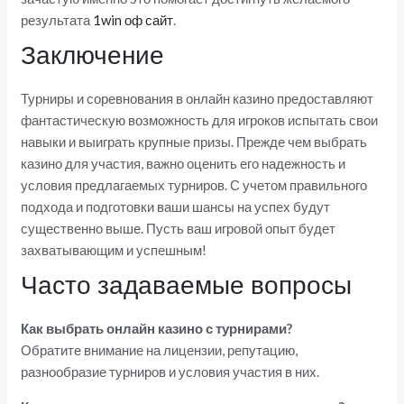
результата
1win оф сайт
.
Заключение
Турниры и соревнования в онлайн казино предоставляют
фантастическую возможность для игроков испытать свои
навыки и выиграть крупные призы. Прежде чем выбрать
казино для участия, важно оценить его надежность и
условия предлагаемых турниров. С учетом правильного
подхода и подготовки ваши шансы на успех будут
существенно выше. Пусть ваш игровой опыт будет
захватывающим и успешным!
Часто задаваемые вопросы
Как выбрать онлайн казино с турнирами?
Обратите внимание на лицензии, репутацию,
разнообразие турниров и условия участия в них.