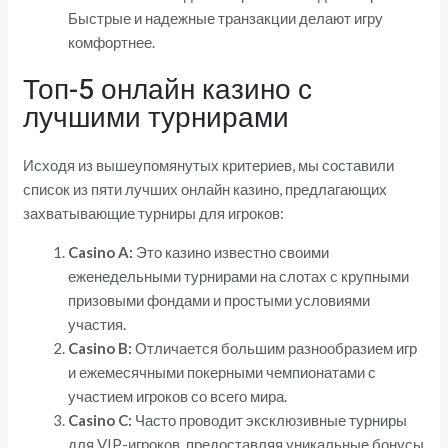
Быстрые и надежные транзакции делают игру
комфортнее.
Топ-5 онлайн казино с
лучшими турнирами
Исходя из вышеупомянутых критериев, мы составили
список из пяти лучших онлайн казино, предлагающих
захватывающие турниры для игроков:
Casino A:
Это казино известно своими
еженедельными турнирами на слотах с крупными
призовыми фондами и простыми условиями
участия.
Casino B:
Отличается большим разнообразием игр
и ежемесячными покерными чемпионатами с
участием игроков со всего мира.
Casino C:
Часто проводит эксклюзивные турниры
для VIP-игроков, предоставляя уникальные бонусы