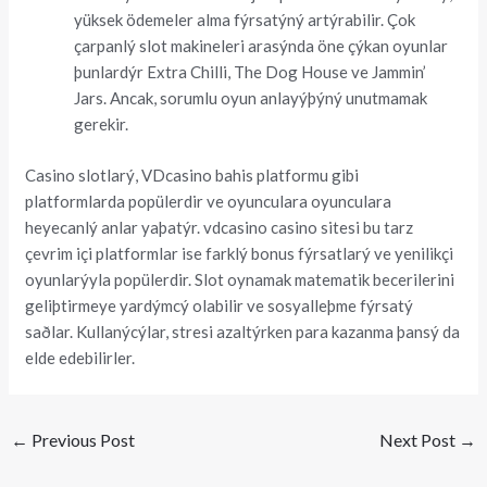
yüksek ödemeler alma fýrsatýný artýrabilir. Çok
çarpanlý slot makineleri arasýnda öne çýkan oyunlar
þunlardýr Extra Chilli, The Dog House ve Jammin’
Jars. Ancak, sorumlu oyun anlayýþýný unutmamak
gerekir.
Casino slotlarý, VDcasino bahis platformu gibi
platformlarda popülerdir ve oyunculara oyunculara
heyecanlý anlar yaþatýr. vdcasino casino sitesi bu tarz
çevrim içi platformlar ise farklý bonus fýrsatlarý ve yenilikçi
oyunlarýyla popülerdir. Slot oynamak matematik becerilerini
geliþtirmeye yardýmcý olabilir ve sosyalleþme fýrsatý
saðlar. Kullanýcýlar, stresi azaltýrken para kazanma þansý da
elde edebilirler.
←
Previous Post
Next Post
→