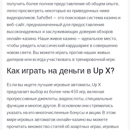
получить более полное представление об общем опыте,
легко просмотреть некоторые из приведенных ниже
видеороликов. SafeBet — это поисковая система казино и
веб-сайт, предназначенный для предоставления
высоконадежных и заслуживающих доверия обзоров
онлайн-казино. Наше живое казино — идеальное место,
чтобы увидеть классический кардшаринг в совершенно
новом свете. Вы можете играть против наших живых
дилеров или всегда участвовать в тренировочной игре.
Как играть на деньги в Up X?
Если вы ищете лучшие игровые автоматы, Up X
предлагает выбор из более чем 450 игр, включая
прогрессивные джекпоты, видеослоты, специальные
функции и многое другое. В основном они стремились
указать на его многочисленные бонусы и акции. В этом
мире игровых автоматов онлайн-казино вы можете
прочитать множество статей об азартных играх, игровых