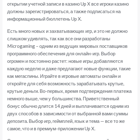
открытии учетной записи в казино Up X все игроки казино
должны зарегистрироваться, а также подписаться на
информационный бюллетень Up X.
Есть много новых и захватывающих игр, и это не должно
слишком удивлять, так как все они разработаны
Microgaming – одним из ведущих мировых поставщиков
программного обеспечения для онлайн-игр. Выбор
огромен и постоянно растет: новые игры добавляются
каждую неделю и даже предлагают новые функции, такие
как мегаспины. Играйте в игровые автоматы онлайн и
откройте для себя возможность зарабатывать крутые,
крутые деньги. Во-первых, время подтверждения платежа
немного выше, чем у большинства. Приветственный
бонус обычно длится 14 дней и выплачивается одним из
двух способов в зависимости от выбранной вами суммы
депозита. Выбор игр, геймплей, язык и тема — все то же
самое, что и в премиум-приложении Up X.