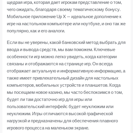
щедрая игра, которая дает игрокам представление о том,
чего ожидать, благодаря своему тематическому бонусу.
Мобильное приложение Up X — идеальное дополнение к
игре на настольном компьютере или ноутбуке, и оно так же
популярно, как и его аналоги.
Если вы не уверены, какой банковский метод выбрать для
ввода и вывода средств, мы вам поможем. Ключевые
особенности игр можно легко увидеть, когда категории
связаны и отображаются на странице игр. Он всегда
отображает актуальную и информативную информацию, а
также имеет привлекательный дизайн для настольных
компьютеров, мобильных устройств и планшетов. Когда
мы посещаем новое казино, мы часто беспокоимся о том,
будет ли там достаточно игр для игры или
пользовательский интерфейс будет неуклюжим или
неуклюжим. Игры отличаются высокой графической
нагрузкой и предназначены для обеспечения плавного
игрового процесса на маленьком экране.