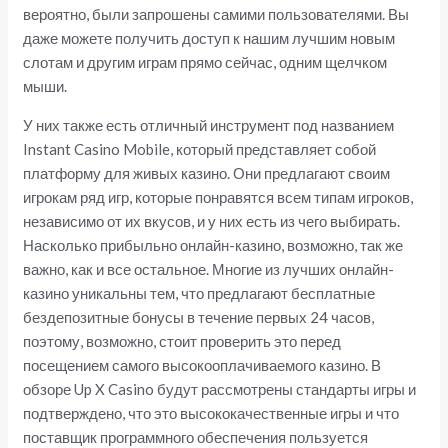
вероятно, были запрошены самими пользователями. Вы
даже можете получить доступ к нашим лучшим новым
слотам и другим играм прямо сейчас, одним щелчком
мыши.
У них также есть отличный инструмент под названием
Instant Casino Mobile, который представляет собой
платформу для живых казино. Они предлагают своим
игрокам ряд игр, которые понравятся всем типам игроков,
независимо от их вкусов, и у них есть из чего выбирать.
Насколько прибыльно онлайн-казино, возможно, так же
важно, как и все остальное. Многие из лучших онлайн-
казино уникальны тем, что предлагают бесплатные
бездепозитные бонусы в течение первых 24 часов,
поэтому, возможно, стоит проверить это перед
посещением самого высокооплачиваемого казино. В
обзоре Up X Casino будут рассмотрены стандарты игры и
подтверждено, что это высококачественные игры и что
поставщик программного обеспечения пользуется