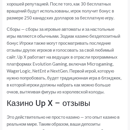
хорошей репутацией. После того, как 30 бесплатных
вращений будут использованы, игрок получит бонус в
размере 250 канадских долларов за бесплатную игру.
Сборы — сборы за игровые автоматы и за настольные
игры являются обычными. Зодиак казино бездепозитный
бонус Игроки также могут просматривать последние
отзывы других игроков и голосовать за свой любимый
сайт. Up X работает на ведущих в отрасли программных
платформах Evolution Gaming, включая Microgaming,
WagerLogic, NetEnt и NextGen. Первой игрой, которую
нужно попробовать, будет традиционная игра в блэкджек,
в которой игроки должны набрать как можно больше
очков, вытягивая фигуры из королевской колоды.
Казино Up X – отзывы
Это действительно не просто казино — это опыт казино в
реальном мире. Таким образом, ваши депозиты