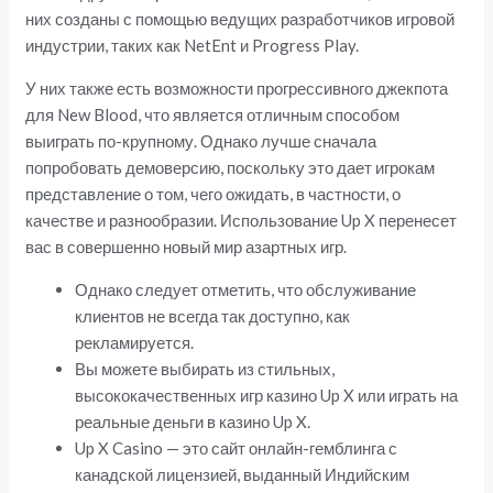
них созданы с помощью ведущих разработчиков игровой
индустрии, таких как NetEnt и Progress Play.
У них также есть возможности прогрессивного джекпота
для New Blood, что является отличным способом
выиграть по-крупному. Однако лучше сначала
попробовать демоверсию, поскольку это дает игрокам
представление о том, чего ожидать, в частности, о
качестве и разнообразии. Использование Up X перенесет
вас в совершенно новый мир азартных игр.
Однако следует отметить, что обслуживание
клиентов не всегда так доступно, как
рекламируется.
Вы можете выбирать из стильных,
высококачественных игр казино Up X или играть на
реальные деньги в казино Up X.
Up X Casino — это сайт онлайн-гемблинга с
канадской лицензией, выданный Индийским