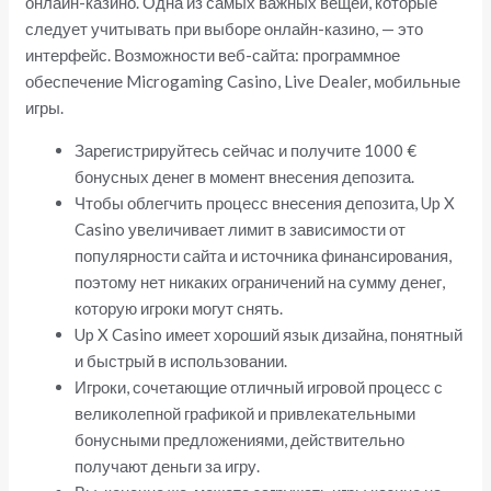
онлайн-казино. Одна из самых важных вещей, которые
следует учитывать при выборе онлайн-казино, — это
интерфейс. Возможности веб-сайта: программное
обеспечение Microgaming Casino, Live Dealer, мобильные
игры.
Зарегистрируйтесь сейчас и получите 1000 €
бонусных денег в момент внесения депозита.
Чтобы облегчить процесс внесения депозита, Up X
Casino увеличивает лимит в зависимости от
популярности сайта и источника финансирования,
поэтому нет никаких ограничений на сумму денег,
которую игроки могут снять.
Up X Casino имеет хороший язык дизайна, понятный
и быстрый в использовании.
Игроки, сочетающие отличный игровой процесс с
великолепной графикой и привлекательными
бонусными предложениями, действительно
получают деньги за игру.