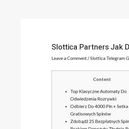
Skip
Post
to
navigation
content
Slottica Partners Jak 
Leave a Comment
/
Slottica Telegram G
Content
Top Klasyczne Automaty Do
Odwiedzenia Rozrywki
Odbierz Do 4000 Pln + Setka
Gratisowych Spinów
Zdobądź 25 Bezpłatnych Spi
Brakiem Depozytu Zbytnio Re