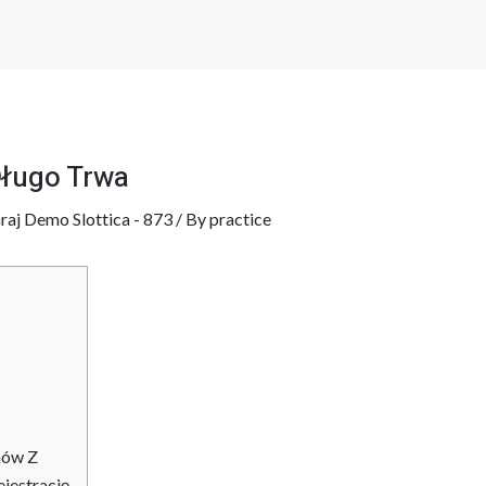
Długo Trwa
raj Demo Slottica - 873
/ By
practice
nów Z
jestrację