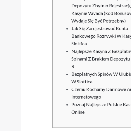
Depozytu Zbytnio Rejestracj
Kasynie Vavada (kod Bonuso
Wydaje Się Być Potrzebny)
Jak Się Zarejestrować Konta
Bankowego Rozrywki W Kasy
Slottica
Najlepsze Kasyna Z Bezpłatn
Spinami Z Brakiem Depozytu
R
Bezpłatnych Spinów W Ulubio
W Slottica
Czemu Kochamy Darmowe A
Internetowego
Poznaj Najlepsze Polskie Kas
Online