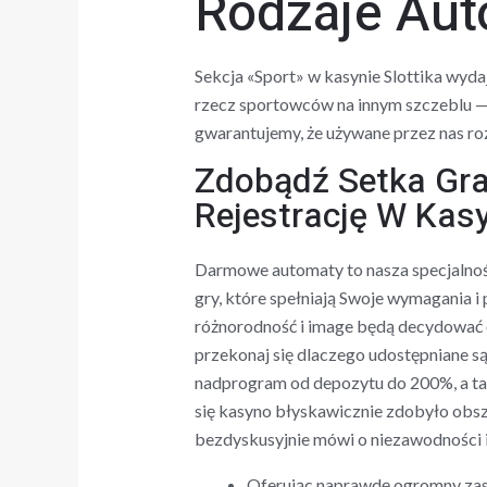
Rodzaje Aut
Sekcja «Sport» w kasynie Slottika wyda
rzecz sportowców na innym szczeblu — c
gwarantujemy, że używane przez nas ro
Zdobądź Setka Gra
Rejestrację W Kas
Darmowe automaty to nasza specjalnoś
gry, które spełniają Swoje wymagania 
różnorodność i image będą decydować o
przekonaj się dlaczego udostępniane s
nadprogram od depozytu do 200%, a tak
się kasyno błyskawicznie zdobyło obs
bezdyskusyjnie mówi o niezawodności 
Oferując naprawdę ogromny zasię