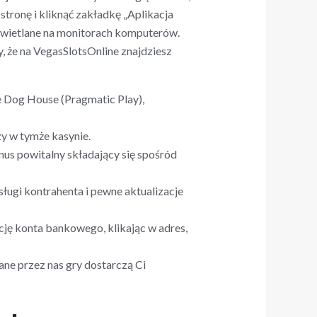
 stronę i kliknąć zakładkę „Aplikacja
wyświetlane na monitorach komputerów.
że na VegasSlotsOnline znajdziesz
 Dog House (Pragmatic Play),
y w tymże kasynie.
s powitalny składający się spośród
sługi kontrahenta i pewne aktualizacje
cję konta bankowego, klikając w adres,
wane przez nas gry dostarczą Ci