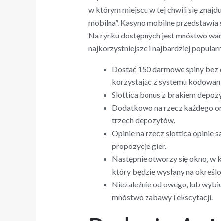
w którym miejscu w tej chwili się znajdu
mobilna”. Kasyno mobilne przedstawia s
Na rynku dostępnych jest mnóstwo war
najkorzystniejsze i najbardziej popular
Dostać 150 darmowe spiny bez 
korzystając z systemu kodow
Slottica bonus z brakiem depozy
Dodatkowo na rzecz każdego ory
trzech depozytów.
Opinie na rzecz slottica opinie
propozycje gier.
Następnie otworzy się okno, w k
który będzie wysłany na określ
Niezależnie od owego, lub wybier
mnóstwo zabawy i ekscytacji.