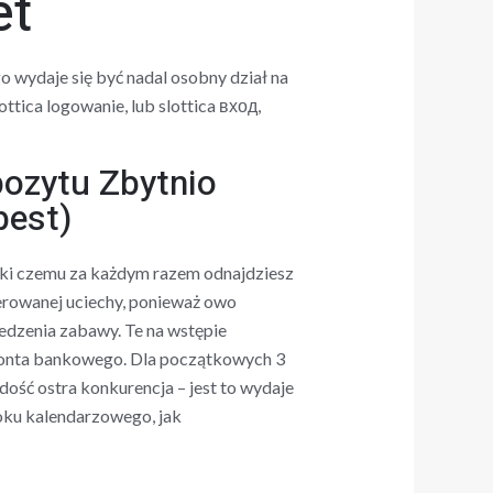
et
o wydaje się być nadal osobny dział na
tica logowanie, lub slottica вход,
ozytu Zbytnio
best)
ęki czemu za każdym razem odnajdziesz
erowanej uciechy, ponieważ owo
edzenia zabawy. Te na wstępie
u konta bankowego. Dla początkowych 3
ość ostra konkurencja – jest to wydaje
oku kalendarzowego, jak