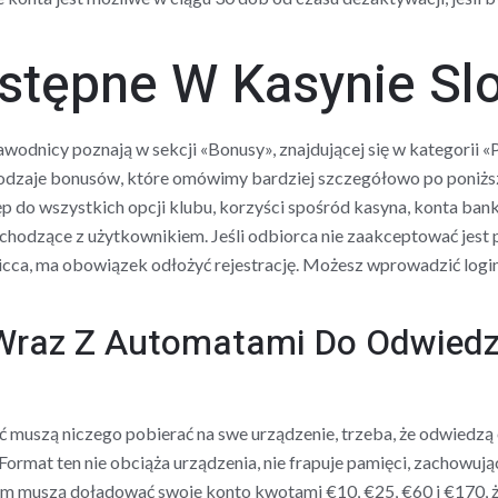
stępne W Kasynie Slo
odnicy poznają w sekcji «Bonusy», znajdującej się w kategorii 
rodzaje bonusów, które omówimy bardziej szczegółowo po poniższej 
p do wszystkich opcji klubu, korzyści spośród kasyna, konta ban
chodzące z użytkownikiem. Jeśli odbiorca nie zaakceptować jest 
oticca, ma obowiązek odłożyć rejestrację. Możesz wprowadzić log
raz Z Automatami Do Odwiedz
muszą niczego pobierać na swe urządzenie, trzeba, że odwiedzą o
ormat ten nie obciąża urządzenia, nie frapuje pamięci, zachowując
com muszą doładować swoje konto kwotami €10, €25, €60 i €170, że