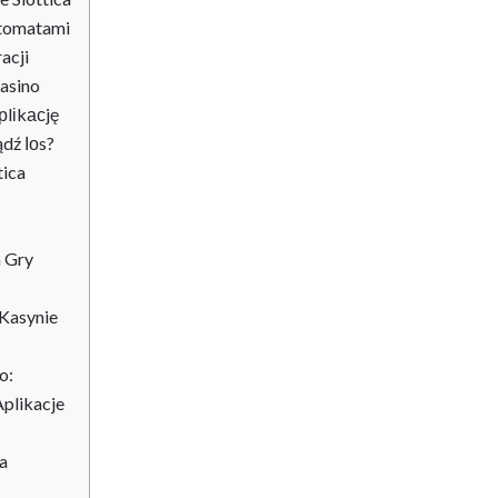
tomatami
acji
asino
рlіkасję
dź Іоs?
tica
a Gry
Kasynie
o:
Aplikacje
a