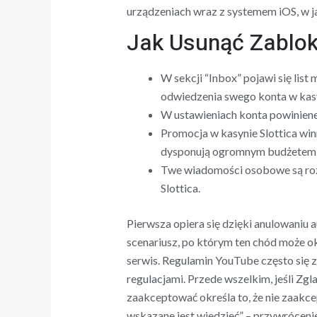
urządzeniach wraz z systemem iOS, w j
Jak Usunąć Zablok
W sekcji “Inbox” pojawi się list
odwiedzenia swego konta w kasy
W ustawieniach konta powiniene
Promocja w kasynie Slottica wi
dysponują ogromnym budżetem d
Twe wiadomości osobowe są roz
Slottica.
Pierwsza opiera się dzięki anulowaniu
scenariusz, po którym ten chód może o
serwis. Regulamin YouTube często się z
regulacjami. Przede wszelkim, jeśli Zg
zaakceptować określa to, że nie zaakc
wskazane jest wiedzieć” – przywrócenie