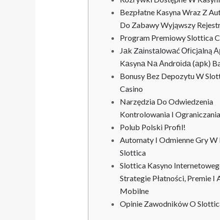
Bezpłatne Kasyna Wraz Z Au
Do Zabawy Wyjąwszy Rejestr
Program Premiowy Slottica C
Jаk Zаіnstаlоwаć Оfісjаlną А
Kаsynа Nа Аndrоіdа (арk) Bą
Bonusy Bez Depozytu W Slot
Casino
Narzędzia Do Odwiedzenia
Kontrolowania I Ograniczani
Polub Polski Profil!
Automaty I Odmienne Gry W 
Slottica
Slottica Kasyno Internetoweg
Strategie Płatności, Premie I 
Mobilne
Opinie Zawodników O Slottic