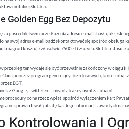
uktów mobilnej Slottica.
he Golden Egg Bez Depozytu
ię za pośrednictwem przedłożenia adresu e-mail i hasła, określoneg
ło na swój adres e-mail bądź skontaktować się spośród obsługą 
ula nagród kosztuje właściwie 7500 zł i złotych. Slottica stosuj
 przebieg ten wydaje się być przeważnie zakończony w ciągu kil
reślana poprzez program generujący liczb losowych, które zoba
przez EGT.
nek z Google, Twitterem i innymi atrakcyjnymi zasobami.
me procedury co na rzecz wpłat, spośród wyłączeniem kart Paysafe
gramu sprawia trwałą utratę każdego informacji zawartych na n
 Kontrolowania I Og