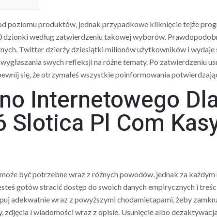
d poziomu produktów, jednak przypadkowe kliknięcie tejże pro
0 dzionki według zatwierdzeniu takowej wyborów. Prawdopodob
rnych. Twitter dzierży dziesiątki milionów użytkowników i wydaje
ygłaszania swych refleksji na różne tematy. Po zatwierdzeniu usu
pewnij się, że otrzymałeś wszystkie poinformowania potwierdzaj
ino Internetowego Dla
 Slotica Pl Com Kasy
może być potrzebne wraz z różnych powodów, jednak za każdym 
jesteś gotów stracić dostęp do swoich danych empirycznych i treśc
tępuj adekwatnie wraz z powyższymi chodamietapami, żeby zamkną
, zdjęcia i wiadomości wraz z opisie. Usunięcie albo dezaktywac