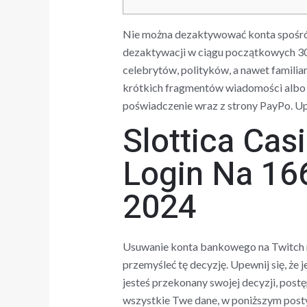
Nie można dezaktywować konta spośró
dezaktywacji w ciągu początkowych 3
celebrytów, polityków, a nawet familia
krótkich fragmentów wiadomości albo w
poświadczenie wraz z strony PayPo. U
Slottica Cas
Login Na 166
2024
Usuwanie konta bankowego na Twitch 
przemyśleć tę decyzję. Upewnij się, że 
jesteś przekonany swojej decyzji, pos
wszystkie Twe dane, w poniższym posty