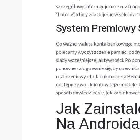
szczegółowe informacje na rzecz fundus
“Loterie”, który znajduje się w sektora 
System Premiowy S
Co ważne, waluta konta bankowego moż
polecamy wyczyszczenie pamięci podręc
ślady wcześniejszej aktywności. Po po
ponowne zalogowanie się, by upewnić si
rozliczeniowy obok bukmachera Betclic
dostępne gwoli klientów tejże modele. J
sposób dowiedzieć się, jak zablokować 
Jаk Zаіnstаl
Nа Аndrоіdа