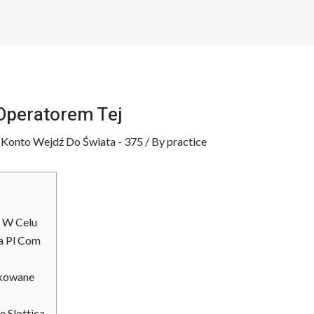
 Operatorem Tej
ć Konto Wejdź Do Świata - 375
/ By
practice
t W Celu
ca Pl Com
okowane
 Slottica