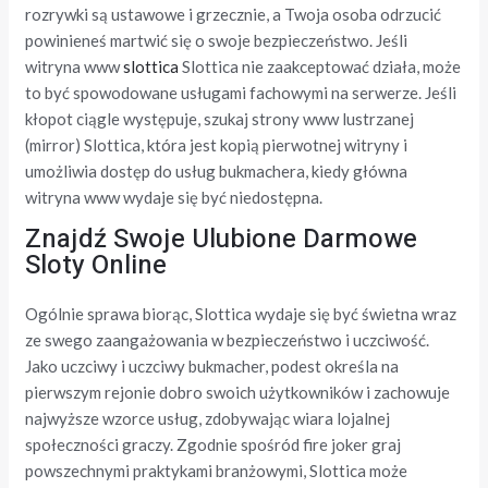
rozrywki są ustawowe i grzecznie, a Twoja osoba odrzucić
powinieneś martwić się o swoje bezpieczeństwo. Jeśli
witryna www
slottica
Slottica nie zaakceptować działa, może
to być spowodowane usługami fachowymi na serwerze. Jeśli
kłopot ciągle występuje, szukaj strony www lustrzanej
(mirror) Slottica, która jest kopią pierwotnej witryny i
umożliwia dostęp do usług bukmachera, kiedy główna
witryna www wydaje się być niedostępna.
Znajdź Swoje Ulubione Darmowe
Sloty Online
Ogólnie sprawa biorąc, Slottica wydaje się być świetna wraz
ze swego zaangażowania w bezpieczeństwo i uczciwość.
Jako uczciwy i uczciwy bukmacher, podest określa na
pierwszym rejonie dobro swoich użytkowników i zachowuje
najwyższe wzorce usług, zdobywając wiara lojalnej
społeczności graczy. Zgodnie spośród fire joker graj
powszechnymi praktykami branżowymi, Slottica może