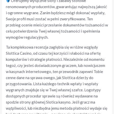
Oferujemy wyłącznie sloty i zabawy stołowe
renomowanych producentów, gwarantując najwyższą jakość
i ogromne wygrane. Zanim będziesz mógł dokonać wypłaty,
Swoje profil musi zostać w pełni zweryfikowane. Ten
przebieg ocenie mieści przesłanie dokumentów tożsamości w
celu potwierdzenia Twej własnej tożsamości i spełnienia
wymogów regulacyjnych.
Ta kompleksowa recenzja zagłębia się w różne względy
Slottica Casino, od czasu tej korzyści i słabości na ofertę
komputerów i strategie płatności. Niezależnie od momentu
tegoż, czy jesteś doświadczonym graczem, lub nowicjuszem
w kasynach internetowego, ten przewodnik zapewni Tobie
cenne dane na sprawa owego, jak Slottica dzierży do
przygotowania. Lista każdego technik wpłaty i wypłaty
wygranych znajduje się w Twej własnej szafce. Logotypy
dostępnych procedur sprawie są również wydawane na
spodzie strony głównej Slotica kasyno. Jeśli gracz ma
wątpliwości, lub niezbędna jemu metoda płatności wydaje się