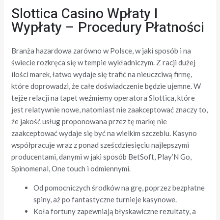
Slottica Casino Wpłaty I
Wypłaty – Procedury Płatności
Branża hazardowa zarówno w Polsce, w jaki sposób i na
świecie rozkręca się w tempie wykładniczym. Z racji dużej
ilości marek, łatwo wydaje się trafić na nieuczciwą firmę,
które doprowadzi, że całe doświadczenie będzie ujemne. W
tejże relacji na tapet weźmiemy operatora Slottica, które
jest relatywnie nowe, natomiast nie zaakceptować znaczy to,
że jakość usług proponowana przez tę markę nie
zaakceptować wydaje się być na wielkim szczeblu. Kasyno
współpracuje wraz z ponad sześcdziesięciu najlepszymi
producentami, danymi w jaki sposób BetSoft, Play’N Go,
Spinomenal, One touch i odmiennymi.
Od pomocniczych środków na grę, poprzez bezpłatne
spiny, aż po fantastyczne turnieje kasynowe.
Koła fortuny zapewniają błyskawiczne rezultaty, a