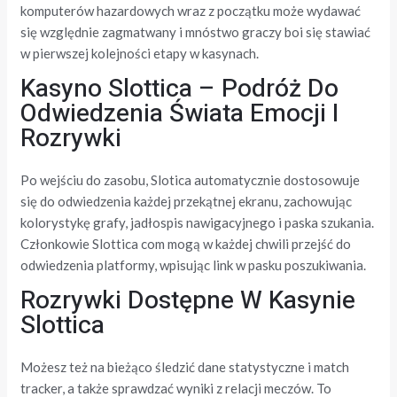
komputerów hazardowych wraz z początku może wydawać
się względnie zagmatwany i mnóstwo graczy boi się stawiać
w pierwszej kolejności etapy w kasynach.
Kasyno Slottica – Podróż Do
Odwiedzenia Świata Emocji I
Rozrywki
Po wejściu do zasobu, Slotica automatycznie dostosowuje
się do odwiedzenia każdej przekątnej ekranu, zachowując
kolorystykę grafy, jadłospis nawigacyjnego i paska szukania.
Członkowie Slottica com mogą w każdej chwili przejść do
odwiedzenia platformy, wpisując link w pasku poszukiwania.
Rozrywki Dostępne W Kasynie
Slottica
Możesz też na bieżąco śledzić dane statystyczne i match
tracker, a także sprawdzać wyniki z relacji meczów. To