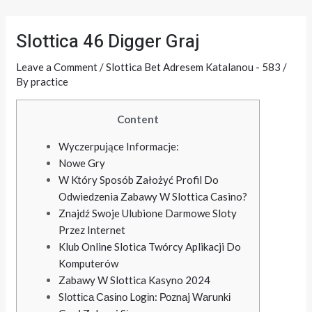
Skip
Post
to
navigation
Slottica 46 Digger Graj
content
Leave a Comment
/
Slottica Bet Adresem Katalanou - 583
/
By
practice
Content
Wyczerpujące Informacje:
Nowe Gry
W Który Sposób Założyć Profil Do
Odwiedzenia Zabawy W Slottica Casino?
Znajdź Swoje Ulubione Darmowe Sloty
Przez Internet
Klub Online Slotica Twórcy Aplikacji Do
Komputerów
Zabawy W Slottica Kasyno 2024
Slоttіса Саsіnо Lоgіn: Роznаj Wаrunkі