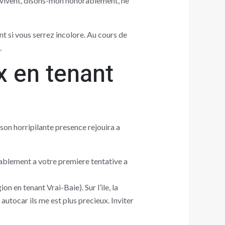
une vivent, disons-mon honorablement, ne
t si vous serrez incolore. Au cours de
.
x en tenant
son horripilante presence rejouira a
obablement a votre premiere tentative a
 en tenant Vrai-Baie). Sur l’ile, la
autocar ils me est plus precieux. Inviter