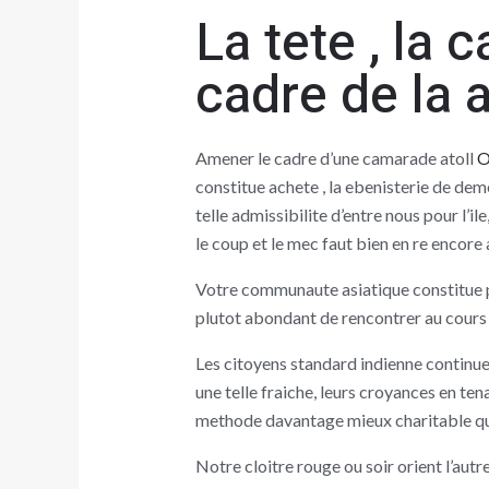
La tete , la
cadre de la
Amener le cadre d’une camarade atoll
O
constitue achete , la ebenisterie de deme
telle admissibilite d’entre nous pour l’i
le coup et le mec faut bien en re encore 
Votre communaute asiatique constitue pl
plutot abondant de rencontrer au cours de
Les citoyens standard indienne continue 
une telle fraiche, leurs croyances en t
methode davantage mieux charitable qu
Notre cloitre rouge ou soir orient l’aut