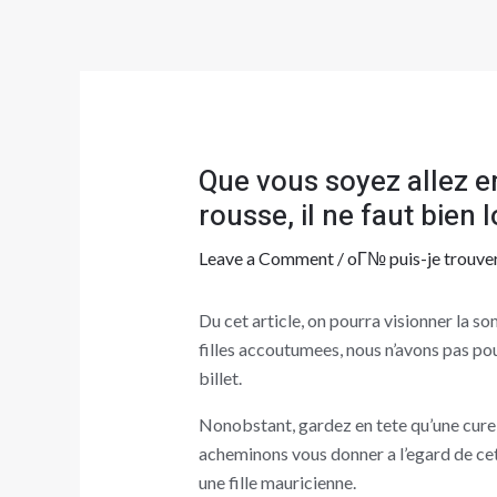
Skip
Post
to
navigation
content
Que vous soyez allez en
rousse, il ne faut bien 
Leave a Comment
/
oГ№ puis-je trouve
Du cet article, on pourra visionner la 
filles accoutumees, nous n’avons pas pou
billet.
Nonobstant, gardez en tete qu’une cure 
acheminons vous donner a l’egard de cett
une fille mauricienne.