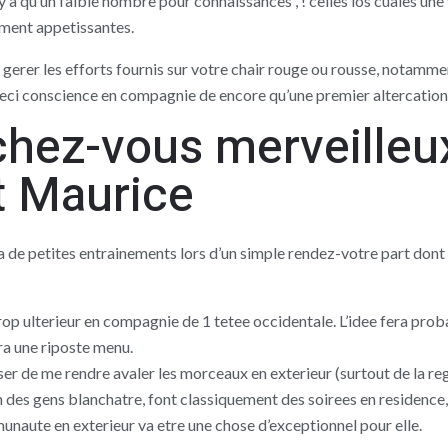
 n’y a qu’un faible nombre pour connaissances , ! celles los cuales 
ment appetissantes.
gerer les efforts fournis sur votre chair rouge ou rousse, notammen
ceci conscience en compagnie de encore qu’une premier altercation
chez-vous merveilleu
t Maurice
a de petites entrainements lors d’un simple rendez-votre part dont 
, trop ulterieur en compagnie de 1 tetee occidentale. L’idee fera pr
era une riposte menu.
r de me rendre avaler les morceaux en exterieur (surtout de la region
on des gens blanchatre, font classiquement des soirees en residence, 
unaute en exterieur va etre une chose d’exceptionnel pour elle.