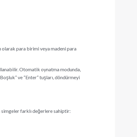
lı olarak para birimi veya madeni para
ullanabilir. Otomatik oynatma modunda,
“Boşluk” ve “Enter” tuşları, döndürmeyi
simgeler farklı değerlere sahiptir: