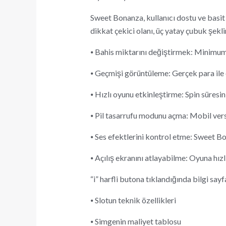
Sweet Bonanza, kullanıcı dostu ve basit 
dikkat çekici olanı, üç yatay çubuk şekl
⦁ Bahis miktarını değiştirmek: Minim
⦁ Geçmişi görüntüleme: Gerçek para ile 
⦁ Hızlı oyunu etkinleştirme: Spin süresini
⦁ Pil tasarrufu modunu açma: Mobil versi
⦁ Ses efektlerini kontrol etme: Sweet Bo
⦁ Açılış ekranını atlayabilme: Oyuna hızlı
“i” harfli butona tıklandığında bilgi sayf
⦁ Slotun teknik özellikleri
⦁ Simgenin maliyet tablosu