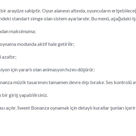
bir arayüze sahiptir. Oyun alanının altında, oyuncuların erişebilec
indeki standart simge olan sistem ayarlarıdır. Bu menü, aşağıdaki işl
umdan maksimuma;
oynama modunda aktif hale getirilir;
 azaltır;
yon için yararlı olan animasyon hızını düşürür;
nanza müzik tasarımını tamamen devre dışı bırakır. Ses kontrolü ayr
 bir giriş yapabilirsiniz.
ası açılır. Sweet Bonanza oynamak için detaylı kurallar şunları içerir