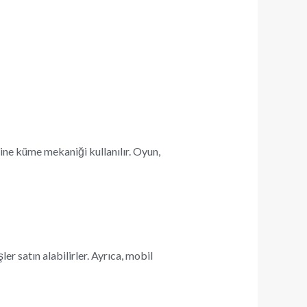
ine küme mekaniği kullanılır. Oyun,
 satın alabilirler. Ayrıca, mobil