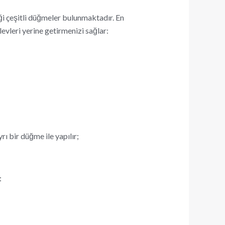
eği çeşitli düğmeler bulunmaktadır. En
evleri yerine getirmenizi sağlar:
ı bir düğme ile yapılır;
: