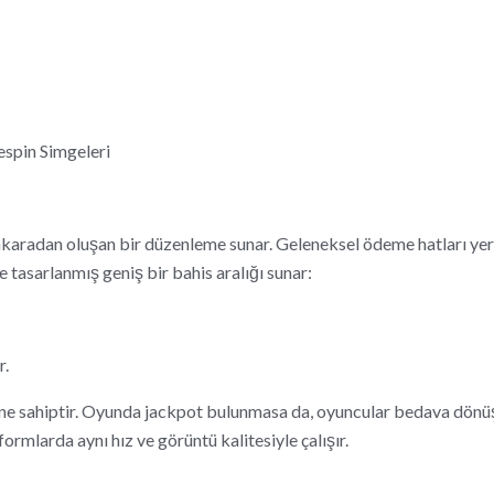
espin Simgeleri
akaradan oluşan bir düzenleme sunar. Geleneksel ödeme hatları yer
 tasarlanmış geniş bir bahis aralığı sunar:
r.
ne sahiptir. Oyunda jackpot bulunmasa da, oyuncular bedava dönüşler
formlarda aynı hız ve görüntü kalitesiyle çalışır.