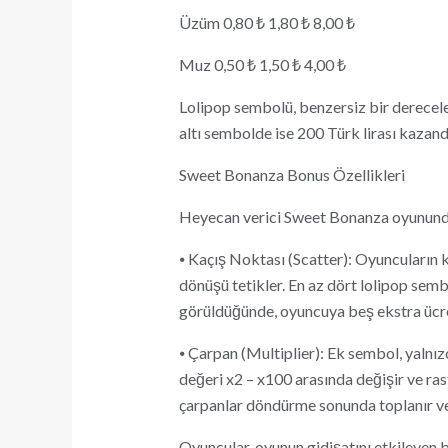
Üzüm 0,80 ₺ 1,80 ₺ 8,00 ₺
Muz 0,50 ₺ 1,50 ₺ 4,00 ₺
Lolipop sembolü, benzersiz bir derecele
altı sembolde ise 200 Türk lirası kazandı
Sweet Bonanza Bonus Özellikleri
Heyecan verici Sweet Bonanza oyununda o
⦁ Kaçış Noktası (Scatter): Oyuncuların 
dönüşü tetikler. En az dört lolipop sem
görüldüğünde, oyuncuya beş ekstra ücret
⦁ Çarpan (Multiplier): Ek sembol, yalnı
değeri x2 – x100 arasında değişir ve ra
çarpanlar döndürme sonunda toplanır ve 
Oyuncular, oyunun gidişatını etkileyen b