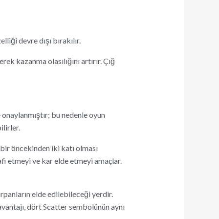
iği devre dışı bırakılır.
rek kazanma olasılığını artırır. Çığ
ve onaylanmıştır; bu nedenle oyun
lirler.
 bir öncekinden iki katı olması
afi etmeyi ve kar elde etmeyi amaçlar.
panların elde edilebileceği yerdir.
avantajı, dört Scatter sembolünün aynı