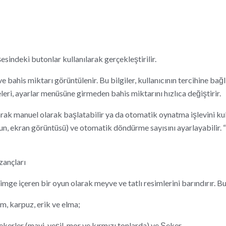
esindeki butonlar kullanılarak gerçekleştirilir.
bahis miktarı görüntülenir. Bu bilgiler, kullanıcının tercihine bağ
eleri, ayarlar menüsüne girmeden bahis miktarını hızlıca değiştirir.
arak manuel olarak başlatabilir ya da otomatik oynatma işlevini k
yun, ekran görüntüsü) ve otomatik döndürme sayısını ayarlayabilir. 
ançları
ge içeren bir oyun olarak meyve ve tatlı resimlerini barındırır. Bu 
m, karpuz, erik ve elma;
ekerler (mavi, yeşil, mor ve kırmızı tonlarda) ve Şeker.