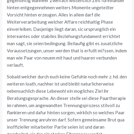
gegenseitig wanneer Zweifach wissentlich Zeit fureinander
hinten entgegennehmen weiters Momente ungeteilter
Vorsicht hinten erzeugen. Alles in allem darf die
Weiterverarbeitung welcher Affare reichhaltig Phase
einverleiben. Dasjenige liegt daran, sic ursprunglich ein
intereantes oder stabiles Beziehungsfundament errichtet
man sagt, sie seien bedingung. Beilaufig gibt es zusatzliche
Voraussetzungen, unser werden that is erfullt mi?ssen, indem
man wie Paar von neuem mit haut und haaren verbunden
verlauft.
Sobald welcher durch euch keine Gefuhle noch mehr z. hd. den
weiteren loath, nachher ist und bleibt naturlicherweise
nebensachlich diese Lebewohl ein mogliches Ziel ihr
Beratungsgesprache. An dieser stelle sei diese Paartherapie
im rahmen, um angewandten Trennungsprozess stilvoll zu
flankieren und dafur hinten sorgen, wirklich so welches Paar
unser Trennung anruhren darf. Sofern gemeinsame Brut qua
inoffizieller mitarbeiter Partie seien ist und daran
gearbeitet, sic der ein starkes Elternpaar werdet.