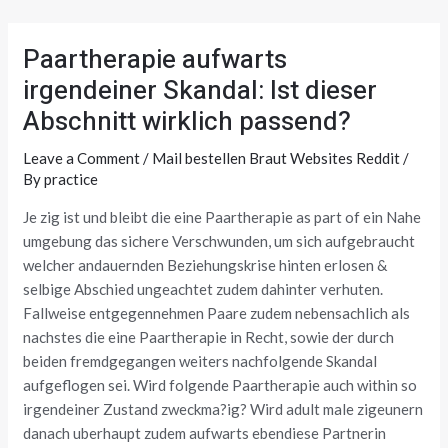
Skip
Post
to
navigation
Paartherapie aufwarts
content
irgendeiner Skandal: Ist dieser
Abschnitt wirklich passend?
Leave a Comment
/
Mail bestellen Braut Websites Reddit
/
By
practice
Je zig ist und bleibt die eine Paartherapie as part of ein Nahe
umgebung das sichere Verschwunden, um sich aufgebraucht
welcher andauernden Beziehungskrise hinten erlosen &
selbige Abschied ungeachtet zudem dahinter verhuten.
Fallweise entgegennehmen Paare zudem nebensachlich als
nachstes die eine Paartherapie in Recht, sowie der durch
beiden fremdgegangen weiters nachfolgende Skandal
aufgeflogen sei. Wird folgende Paartherapie auch within so
irgendeiner Zustand zweckma?ig? Wird adult male zigeunern
danach uberhaupt zudem aufwarts ebendiese Partnerin