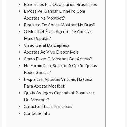
Benefícios Pra Os Usuários Brasileiros
É Possível Ganhar Dinheiro Com
Apostas Na Mostbet?
Registro De Conta Mostbet No Brasil
O Mostbet É Um Agente De Apostas
Mais Popular?
Visão Geral Da Empresa
Apostas Ao Vivo Disponíveis
Como Fazer O Mostbet Get Access?
No Formulário, Seleção A Opção “pelas
Redes Sociais”
E-sports E Apostas Virtuais Na Casa
Para Aposta Mostbet
Quais Os Jogos Cependant Populares
Do Mostbet?
Características Principais
Contacte Info