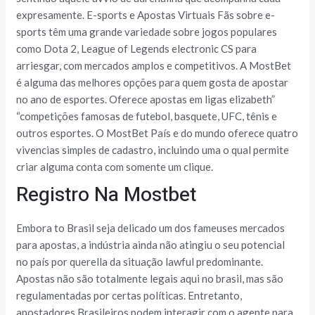
expresamente. E-sports e Apostas Virtuais Fãs sobre e-
sports têm uma grande variedade sobre jogos populares
como Dota 2, League of Legends electronic CS para
arriesgar, com mercados amplos e competitivos. A MostBet
é alguma das melhores opções para quem gosta de apostar
no ano de esportes. Oferece apostas em ligas elizabeth”
“competições famosas de futebol, basquete, UFC, tênis e
outros esportes. O MostBet País e do mundo oferece quatro
vivencias simples de cadastro, incluindo uma o qual permite
criar alguma conta com somente um clique.
Registro Na Mostbet
Embora to Brasil seja delicado um dos fameuses mercados
para apostas, a indústria ainda não atingiu o seu potencial
no país por querella da situação lawful predominante.
Apostas não são totalmente legais aqui no brasil, mas são
regulamentadas por certas políticas. Entretanto,
apostadores Brasileiros podem interagir com o agente para