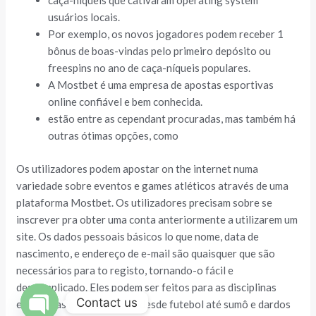
caça-níqueis que cativaram operating system
usuários locais.
Por exemplo, os novos jogadores podem receber 1
bônus de boas-vindas pelo primeiro depósito ou
freespins no ano de caça-níqueis populares.
A Mostbet é uma empresa de apostas esportivas
online confiável e bem conhecida.
estão entre as cependant procuradas, mas também há
outras ótimas opções, como
Os utilizadores podem apostar on the internet numa
variedade sobre eventos e games atléticos através de uma
plataforma Mostbet. Os utilizadores precisam sobre se
inscrever pra obter uma conta anteriormente a utilizarem um
site. Os dados pessoais básicos lo que nome, data de
nascimento, e endereço de e-mail são quaisquer que são
necessários para to registo, tornando-o fácil e
descomplicado. Eles podem ser feitos para as disciplinas
Contact us
esportivas mais buscados, desde futebol até sumô e dardos