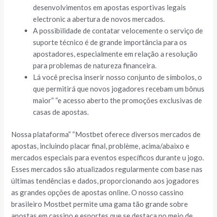
desenvolvimentos em apostas esportivas legais
electronic a abertura de novos mercados.
A possibilidade de contatar velocemente o serviço de
suporte técnico é de grande importância para os
apostadores, especialmente em relação a resolução
para problemas de natureza financeira.
Lá você precisa inserir nosso conjunto de símbolos, o
que permitirá que novos jogadores recebam um bônus
maior” “e acesso aberto the promoções exclusivas de
casas de apostas.
Nossa plataforma” “Mostbet oferece diversos mercados de
apostas, incluindo placar final, problème, acima/abaixo e
mercados especiais para eventos específicos durante u jogo.
Esses mercados são atualizados regularmente com base nas
últimas tendências e dados, proporcionando aos jogadores
as grandes opções de apostas online. O nosso cassino
brasileiro Mostbet permite uma gama tão grande sobre
apostas em cassino e esportes que se destaca no meio de