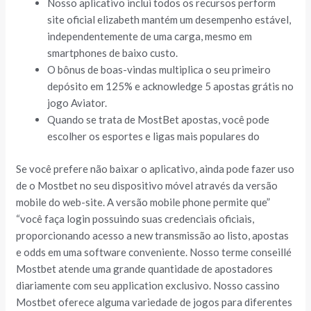
Nosso aplicativo inclui todos os recursos perform
site oficial elizabeth mantém um desempenho estável,
independentemente de uma carga, mesmo em
smartphones de baixo custo.
O bônus de boas-vindas multiplica o seu primeiro
depósito em 125% e acknowledge 5 apostas grátis no
jogo Aviator.
Quando se trata de MostBet apostas, você pode
escolher os esportes e ligas mais populares do
Se você prefere não baixar o aplicativo, ainda pode fazer uso
de o Mostbet no seu dispositivo móvel através da versão
mobile do web-site. A versão mobile phone permite que”
“você faça login possuindo suas credenciais oficiais,
proporcionando acesso a new transmissão ao listo, apostas
e odds em uma software conveniente. Nosso terme conseillé
Mostbet atende uma grande quantidade de apostadores
diariamente com seu application exclusivo. Nosso cassino
Mostbet oferece alguma variedade de jogos para diferentes