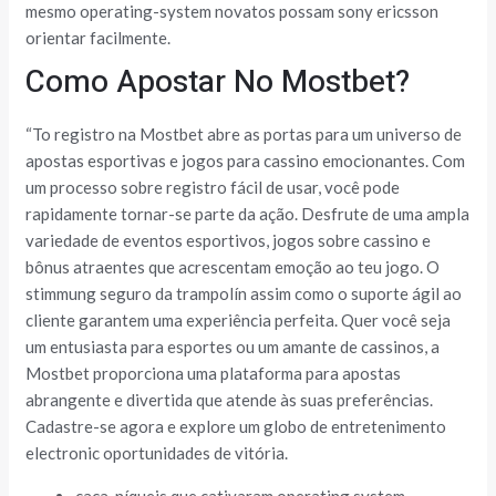
mesmo operating-system novatos possam sony ericsson
orientar facilmente.
Como Apostar No Mostbet?
“To registro na Mostbet abre as portas para um universo de
apostas esportivas e jogos para cassino emocionantes. Com
um processo sobre registro fácil de usar, você pode
rapidamente tornar-se parte da ação. Desfrute de uma ampla
variedade de eventos esportivos, jogos sobre cassino e
bônus atraentes que acrescentam emoção ao teu jogo. O
stimmung seguro da trampolín assim como o suporte ágil ao
cliente garantem uma experiência perfeita. Quer você seja
um entusiasta para esportes ou um amante de cassinos, a
Mostbet proporciona uma plataforma para apostas
abrangente e divertida que atende às suas preferências.
Cadastre-se agora e explore um globo de entretenimento
electronic oportunidades de vitória.