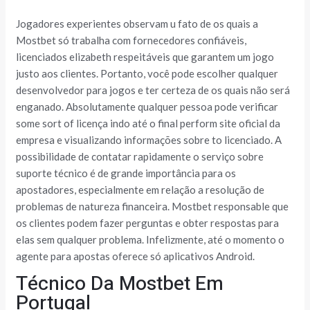
Jogadores experientes observam u fato de os quais a
Mostbet só trabalha com fornecedores confiáveis,
licenciados elizabeth respeitáveis que garantem um jogo
justo aos clientes. Portanto, você pode escolher qualquer
desenvolvedor para jogos e ter certeza de os quais não será
enganado. Absolutamente qualquer pessoa pode verificar
some sort of licença indo até o final perform site oficial da
empresa e visualizando informações sobre to licenciado. A
possibilidade de contatar rapidamente o serviço sobre
suporte técnico é de grande importância para os
apostadores, especialmente em relação a resolução de
problemas de natureza financeira. Mostbet responsable que
os clientes podem fazer perguntas e obter respostas para
elas sem qualquer problema. Infelizmente, até o momento o
agente para apostas oferece só aplicativos Android.
Técnico Da Mostbet Em
Portugal