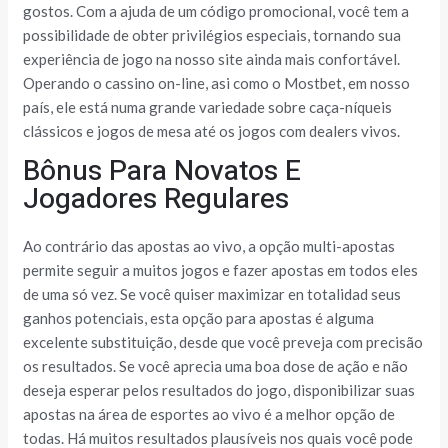
gostos. Com a ajuda de um código promocional, você tem a
possibilidade de obter privilégios especiais, tornando sua
experiência de jogo na nosso site ainda mais confortável.
Operando o cassino on-line, asi como o Mostbet, em nosso
país, ele está numa grande variedade sobre caça-níqueis
clássicos e jogos de mesa até os jogos com dealers vivos.
Bônus Para Novatos E
Jogadores Regulares
Ao contrário das apostas ao vivo, a opção multi-apostas
permite seguir a muitos jogos e fazer apostas em todos eles
de uma só vez. Se você quiser maximizar en totalidad seus
ganhos potenciais, esta opção para apostas é alguma
excelente substituição, desde que você preveja com precisão
os resultados. Se você aprecia uma boa dose de ação e não
deseja esperar pelos resultados do jogo, disponibilizar suas
apostas na área de esportes ao vivo é a melhor opção de
todas. Há muitos resultados plausíveis nos quais você pode