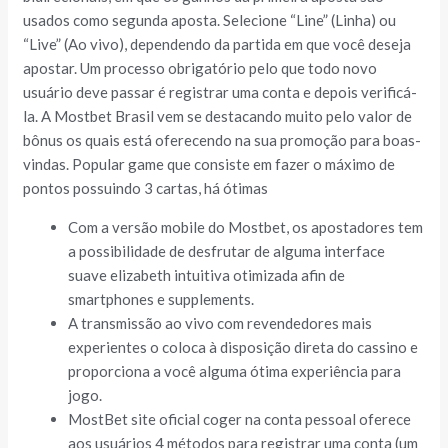
usados como segunda aposta. Selecione “Line” (Linha) ou
“Live” (Ao vivo), dependendo da partida em que você deseja
apostar. Um processo obrigatório pelo que todo novo
usuário deve passar é registrar uma conta e depois verificá-
la. A Mostbet Brasil vem se destacando muito pelo valor de
bônus os quais está oferecendo na sua promoção para boas-
vindas. Popular game que consiste em fazer o máximo de
pontos possuindo 3 cartas, há ótimas
Com a versão mobile do Mostbet, os apostadores tem
a possibilidade de desfrutar de alguma interface
suave elizabeth intuitiva otimizada afin de
smartphones e supplements.
A transmissão ao vivo com revendedores mais
experientes o coloca à disposição direta do cassino e
proporciona a você alguma ótima experiência para
jogo.
MostBet site oficial coger na conta pessoal oferece
aos usuários 4 métodos para registrar uma conta (um