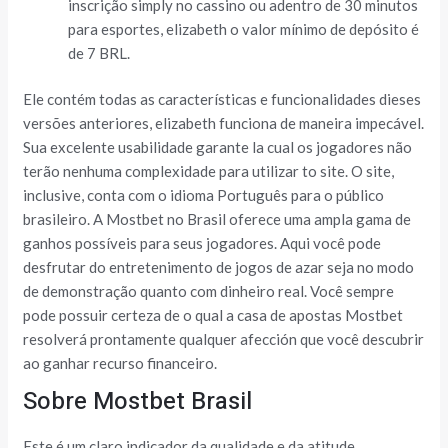
inscrição simply no cassino ou adentro de 30 minutos
para esportes, elizabeth o valor mínimo de depósito é
de 7 BRL.
Ele contém todas as características e funcionalidades dieses
versões anteriores, elizabeth funciona de maneira impecável.
Sua excelente usabilidade garante la cual os jogadores não
terão nenhuma complexidade para utilizar to site. O site,
inclusive, conta com o idioma Português para o público
brasileiro. A Mostbet no Brasil oferece uma ampla gama de
ganhos possíveis para seus jogadores. Aqui você pode
desfrutar do entretenimento de jogos de azar seja no modo
de demonstração quanto com dinheiro real. Você sempre
pode possuir certeza de o qual a casa de apostas Mostbet
resolverá prontamente qualquer afección que você descubrir
ao ganhar recurso financeiro.
Sobre Mostbet Brasil
Este é um claro indicador da qualidade e da atitude