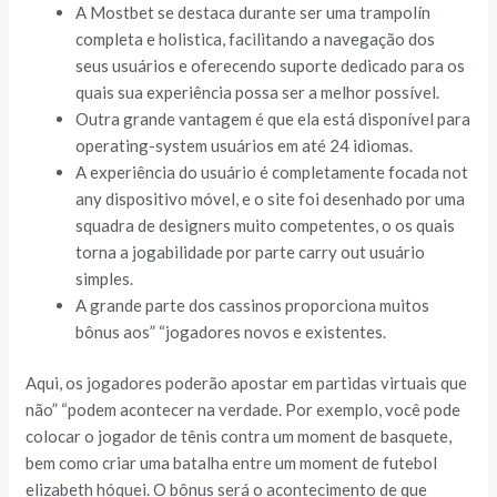
A Mostbet se destaca durante ser uma trampolín
completa e holistica, facilitando a navegação dos
seus usuários e oferecendo suporte dedicado para os
quais sua experiência possa ser a melhor possível.
Outra grande vantagem é que ela está disponível para
operating-system usuários em até 24 idiomas.
A experiência do usuário é completamente focada not
any dispositivo móvel, e o site foi desenhado por uma
squadra de designers muito competentes, o os quais
torna a jogabilidade por parte carry out usuário
simples.
A grande parte dos cassinos proporciona muitos
bônus aos” “jogadores novos e existentes.
Aqui, os jogadores poderão apostar em partidas virtuais que
não” “podem acontecer na verdade. Por exemplo, você pode
colocar o jogador de tênis contra um moment de basquete,
bem como criar uma batalha entre um moment de futebol
elizabeth hóquei. O bônus será o acontecimento de que