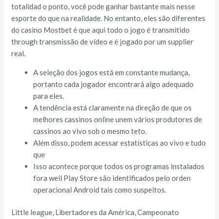
totalidad o ponto, você pode ganhar bastante mais nesse
esporte do que na realidade. No entanto, eles são diferentes
do casino Mostbet é que aqui todo o jogo é transmitido
through transmissão de vídeo e é jogado por um supplier
real.
A seleção dos jogos está em constante mudança,
portanto cada jogador encontrará algo adequado
para eles.
A tendência está claramente na direção de que os
melhores cassinos online unem vários produtores de
cassinos ao vivo sob o mesmo teto.
Além disso, podem acessar estatísticas ao vivo e tudo
que
Isso acontece porque todos os programas instalados
fora weil Play Store são identificados pelo orden
operacional Android tais como suspeitos.
Little league, Libertadores da América, Campeonato