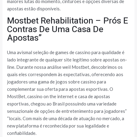
maiores lutas do momento, cinturões e opções diversas de
apostas estão disponíveis.
Mostbet Rehabilitation – Prós E
Contras De Uma Casa De
Apostas”
Uma avismal seleção de games de cassino para qualidade é
lado integrante de qualquer site legítimo sobre apostas on-
line. Durante nossa análise weil Mostbet, descobrimos os
quais eles correspondem às expectativas, oferecendo aos
jogadores uma gama de jogos sobre cassino para
complementar sua oferta para apostas esportivas. O
MostBet, cassino on the internet e casa de apostas
esportivas, chegou ao Brasil possuindo uma variedade
sensazionale de opções de entretenimento para jogadores”
“locais. Com mais de uma década de atuação no mercado, a
new plataforma é reconhecida por sua legalidade e
confiabilidade.