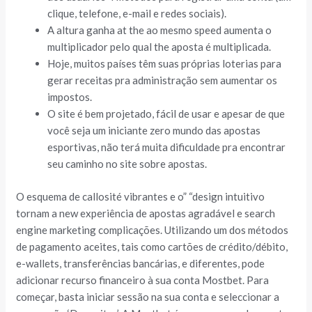
clique, telefone, e-mail e redes sociais).
A altura ganha at the ao mesmo speed aumenta o
multiplicador pelo qual the aposta é multiplicada.
Hoje, muitos países têm suas próprias loterias para
gerar receitas pra administração sem aumentar os
impostos.
O site é bem projetado, fácil de usar e apesar de que
você seja um iniciante zero mundo das apostas
esportivas, não terá muita dificuldade pra encontrar
seu caminho no site sobre apostas.
O esquema de callosité vibrantes e o” “design intuitivo
tornam a new experiência de apostas agradável e search
engine marketing complicações. Utilizando um dos métodos
de pagamento aceites, tais como cartões de crédito/débito,
e-wallets, transferências bancárias, e diferentes, pode
adicionar recurso financeiro à sua conta Mostbet. Para
começar, basta iniciar sessão na sua conta e seleccionar a