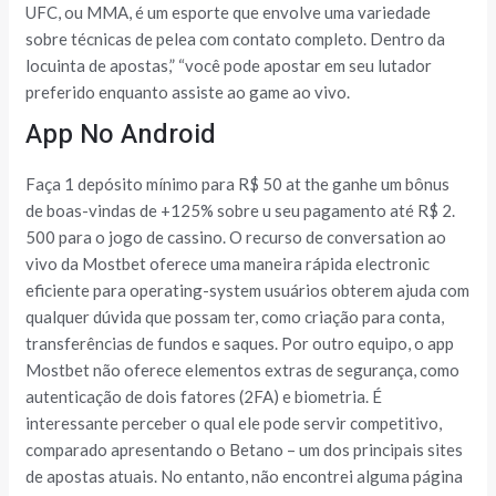
UFC, ou MMA, é um esporte que envolve uma variedade
sobre técnicas de pelea com contato completo. Dentro da
locuinta de apostas,” “você pode apostar em seu lutador
preferido enquanto assiste ao game ao vivo.
App No Android
Faça 1 depósito mínimo para R$ 50 at the ganhe um bônus
de boas-vindas de +125% sobre u seu pagamento até R$ 2.
500 para o jogo de cassino. O recurso de conversation ao
vivo da Mostbet oferece uma maneira rápida electronic
eficiente para operating-system usuários obterem ajuda com
qualquer dúvida que possam ter, como criação para conta,
transferências de fundos e saques. Por outro equipo, o app
Mostbet não oferece elementos extras de segurança, como
autenticação de dois fatores (2FA) e biometria. É
interessante perceber o qual ele pode servir competitivo,
comparado apresentando o Betano – um dos principais sites
de apostas atuais. No entanto, não encontrei alguma página