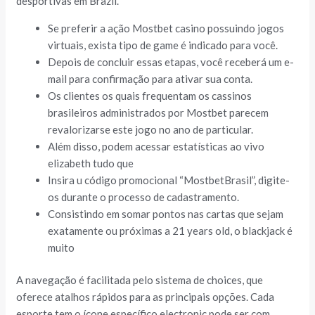
desportivas em Brazil.
Se preferir a ação Mostbet casino possuindo jogos
virtuais, exista tipo de game é indicado para você.
Depois de concluir essas etapas, você receberá um e-
mail para confirmação para ativar sua conta.
Os clientes os quais frequentam os cassinos
brasileiros administrados por Mostbet parecem
revalorizarse este jogo no ano de particular.
Além disso, podem acessar estatísticas ao vivo
elizabeth tudo que
Insira u código promocional “MostbetBrasil”, digite-
os durante o processo de cadastramento.
Consistindo em somar pontos nas cartas que sejam
exatamente ou próximas a 21 years old, o blackjack é
muito
A navegação é facilitada pelo sistema de choices, que
oferece atalhos rápidos para as principais opções. Cada
esporte tem o ícone específico electronic pode ser com