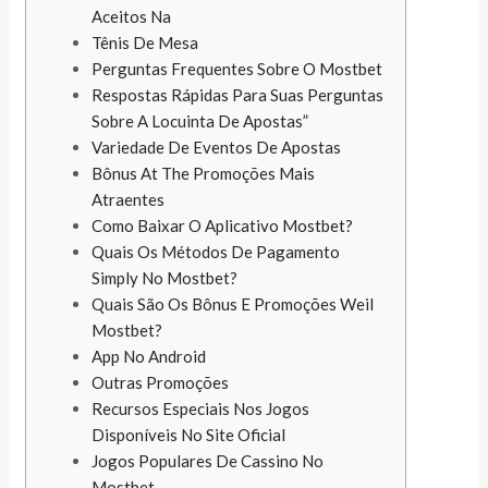
Aceitos Na
Tênis De Mesa
Perguntas Frequentes Sobre O Mostbet
Respostas Rápidas Para Suas Perguntas
Sobre A Locuinta De Apostas”
Variedade De Eventos De Apostas
Bônus At The Promoções Mais
Atraentes
Como Baixar O Aplicativo Mostbet?
Quais Os Métodos De Pagamento
Simply No Mostbet?
Quais São Os Bônus E Promoções Weil
Mostbet?
App No Android
Outras Promoções
Recursos Especiais Nos Jogos
Disponíveis No Site Oficial
Jogos Populares De Cassino No
Mostbet