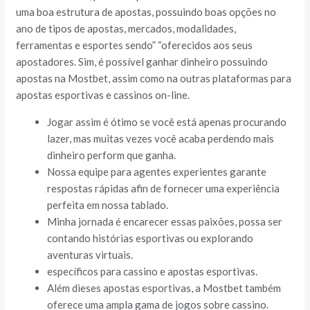
uma boa estrutura de apostas, possuindo boas opções no
ano de tipos de apostas, mercados, modalidades,
ferramentas e esportes sendo” “oferecidos aos seus
apostadores. Sim, é possível ganhar dinheiro possuindo
apostas na Mostbet, assim como na outras plataformas para
apostas esportivas e cassinos on-line.
Jogar assim é ótimo se você está apenas procurando
lazer, mas muitas vezes você acaba perdendo mais
dinheiro perform que ganha.
Nossa equipe para agentes experientes garante
respostas rápidas afin de fornecer uma experiência
perfeita em nossa tablado.
Minha jornada é encarecer essas paixões, possa ser
contando histórias esportivas ou explorando
aventuras virtuais.
específicos para cassino e apostas esportivas.
Além dieses apostas esportivas, a Mostbet também
oferece uma ampla gama de jogos sobre cassino.