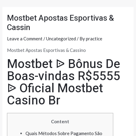
Skip
Post
to
navigation
Mostbet Apostas Esportivas &
content
Cassin
Leave a Comment
/
Uncategorized
/ By
practice
Mostbet Apostas Esportivas & Cassino
Mostbet ᐉ Bônus De
Boas-vindas R$5555
ᐉ Oficial Mostbet
Casino Br
Content
Quais Métodos Sobre Pagamento São