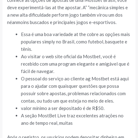
deve experimentá-las at the apostar. A” “mecânica simples e
a new alta dificuldade perform jogo também virou um dos
néanmoins buscados e principales jogos e-esportivos.
Essa é uma boa variedade at the cobre as opções mais
populares simply no Brasil, como futebol, basquete e
tênis.
Ao visitar o web site oficial da Mostbet, você é
recebido com uma program elegante e amigável que é
fácil de navegar.
O pessoal do serviço ao cliente ag Mostbet está aqui
para o ajudar com quaisquer questões que possa
possuir sobre apostas, problemas relacionados com
contas, ou tudo um que esteja no meio de eles.
valor mínimo a ser depositado é de R$50.
A seção MostBet Live traz excelentes atrações no
ano de tempo real, muitas
Após o registro, os usuários podem depositar dinheiro em