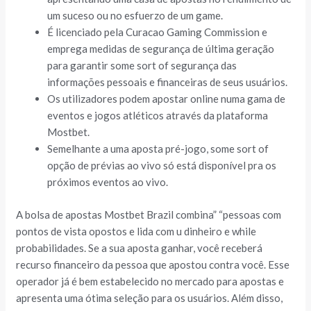
um suceso ou no esfuerzo de um game.
É licenciado pela Curacao Gaming Commission e
emprega medidas de segurança de última geração
para garantir some sort of segurança das
informações pessoais e financeiras de seus usuários.
Os utilizadores podem apostar online numa gama de
eventos e jogos atléticos através da plataforma
Mostbet.
Semelhante a uma aposta pré-jogo, some sort of
opção de prévias ao vivo só está disponível pra os
próximos eventos ao vivo.
A bolsa de apostas Mostbet Brazil combina” “pessoas com
pontos de vista opostos e lida com u dinheiro e while
probabilidades. Se a sua aposta ganhar, você receberá
recurso financeiro da pessoa que apostou contra você. Esse
operador já é bem estabelecido no mercado para apostas e
apresenta uma ótima seleção para os usuários. Além disso,