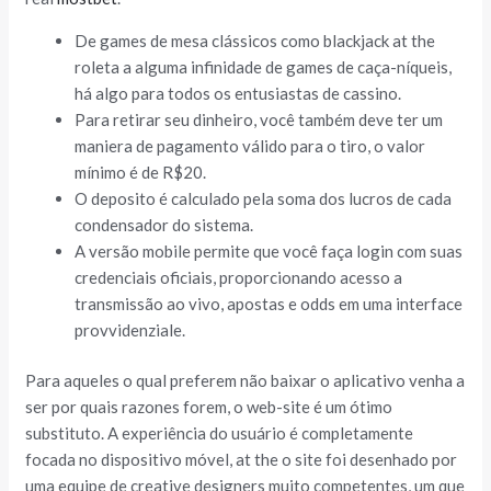
De games de mesa clássicos como blackjack at the
roleta a alguma infinidade de games de caça-níqueis,
há algo para todos os entusiastas de cassino.
Para retirar seu dinheiro, você também deve ter um
maniera de pagamento válido para o tiro, o valor
mínimo é de R$20.
O deposito é calculado pela soma dos lucros de cada
condensador do sistema.
A versão mobile permite que você faça login com suas
credenciais oficiais, proporcionando acesso a
transmissão ao vivo, apostas e odds em uma interface
provvidenziale.
Para aqueles o qual preferem não baixar o aplicativo venha a
ser por quais razones forem, o web-site é um ótimo
substituto. A experiência do usuário é completamente
focada no dispositivo móvel, at the o site foi desenhado por
uma equipe de creative designers muito competentes, um que