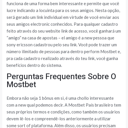
funciona de uma forma bem interessante e permite que você
lucre indicando a locuinta para os seus amigos. Nesta opção,
será gerado um link individual em virtude de você enviar aos
seus amigos electronic conhecidos. Para qualquer cadastro
feito através do seu website link de acesso, você ganhará um
“amigo” na casa de apostas – el amigo é a new pessoa que
sony ericsson cadastrou pelo seu link. Você pode trazer um
número ilimitado de pessoas para dentro perform Mostbet e,
pra cada cadastro realizado através do teu link, você ganha
benefícios dentro do sistema.
Perguntas Frequentes Sobre O
Mostbet
Embora não seja 1 bônus em si, é uma chollo interessante
com a new qual podemos decir. A Mostbet País brasileiro tem
seus próprios termos e condições, como também os usuários
devem lê-los e compreendê-los anteriormente a utilizar
some sort of plataforma. Além disso, os usuários precisam