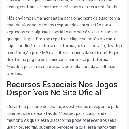
senha; continue as instruções elizabeth ela será redefinida.
Nós enviamos uma mensagem para o moment de suporte via
chat da Mostbet e fomos respondidos em questão para
segundos com alguma prontidão que não é vista no ano de
qualquer lugar. Para se registrar, clique no botão no canto
superior direito, insira seus informações de contato, develop
a verificação por SMS e aceite os termos da sociedad. Fique
de olho na página de promoções em nossa plataforma
Mostbet pra manter-se atualizado relacionada as últimas
ofertas.
Recursos Especiais Nos Jogos
Disponíveis No Site Oficial
Durante o período de avaliação, estivemos navegando pelo
internet site de apostas do Mostbet para comprender
melhor o os quais esta plataforma pode oferecer aos seus
usuários. No fim, pudemos perceber la cual esta marca tem