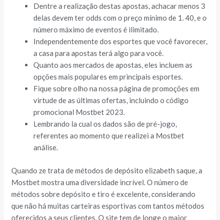
Dentre a realização destas apostas, achacar menos 3
delas devem ter odds com o preço mínimo de 1. 40, e o
número máximo de eventos é ilimitado.
Independentemente dos esportes que você favorecer,
a casa para apostas terá algo para você.
Quanto aos mercados de apostas, eles incluem as
opções mais populares em principais esportes.
Fique sobre olho na nossa página de promoções em
virtude de as últimas ofertas, incluindo o código
promocional Mostbet 2023.
Lembrando la cual os dados são de pré-jogo,
referentes ao momento que realizei a Mostbet
análise.
Quando ze trata de métodos de depósito elizabeth saque, a
Mostbet mostra uma diversidade incrível. O número de
métodos sobre depósito e tiro é excelente, considerando
que não há muitas carteiras esportivas com tantos métodos
oferecidos a seus clientes. O site tem de longe o maior