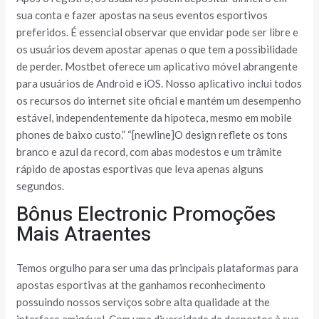
sua conta e fazer apostas na seus eventos esportivos
preferidos. É essencial observar que envidar pode ser libre e
os usuários devem apostar apenas o que tem a possibilidade
de perder. Mostbet oferece um aplicativo móvel abrangente
para usuários de Android e iOS. Nosso aplicativo inclui todos
os recursos do internet site oficial e mantém um desempenho
estável, independentemente da hipoteca, mesmo em mobile
phones de baixo custo.” “[newline]O design reflete os tons
branco e azul da record, com abas modestos e um trâmite
rápido de apostas esportivas que leva apenas alguns
segundos.
Bônus Electronic Promoções
Mais Atraentes
Temos orgulho para ser uma das principais plataformas para
apostas esportivas at the ganhamos reconhecimento
possuindo nossos serviços sobre alta qualidade at the