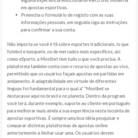
alguma experiência emocionante electronic moderna
em apostas esportivas.
Preencha o formulário de registo com as suas
informações pessoais, em seguida siga as instruções
para confirmar a sua conta.
Não importa se você é fã sobre esportes tradicionais, lo que
futebol e basquete, ou de mercados mais específicos, asi
como eSports, a Mostbet tem tudo u que você precisa. A
plataforma também conta com o recurso de apostas ao vivo,
permitindo que os usuários façam apostas em partidas em
andamento. A adaptabilidade em virtude de diferentes
línguas foi fundamental para o qual a” “Mostbet se
destacasse aqui no brasil e no planeta. Dentro da program
você terá, durante exemplo, suporte ao cliente em português
para melhorar mais ainda a sua experiência nesta locuinta de
apostas esportivas. É sempre uma boa idéia pesquisar e
comparar distintas plataformas de apostas online
anteriormente a limitar usar uma. Os usuários devem