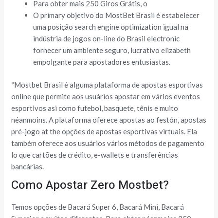
Para obter mais 250 Giros Grátis, o
O primary objetivo do MostBet Brasil é estabelecer
uma posição search engine optimization igual na
indústria de jogos on-line do Brasil electronic
fornecer um ambiente seguro, lucrativo elizabeth
empolgante para apostadores entusiastas.
“Mostbet Brasil é alguma plataforma de apostas esportivas
online que permite aos usuários apostar em vários eventos
esportivos asi como futebol, basquete, tênis e muito
néanmoins. A plataforma oferece apostas ao festón, apostas
pré-jogo at the opções de apostas esportivas virtuais. Ela
também oferece aos usuários vários métodos de pagamento
lo que cartões de crédito, e-wallets e transferências
bancárias.
Como Apostar Zero Mostbet?
Temos opções de Bacará Super 6, Bacará Mini, Bacará