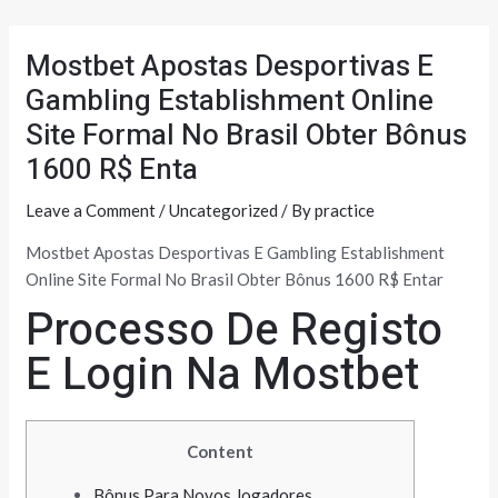
Skip
Post
to
navigation
Mostbet Apostas Desportivas E
content
Gambling Establishment Online
Site Formal No Brasil Obter Bônus
1600 R$ Enta
Leave a Comment
/
Uncategorized
/ By
practice
Mostbet Apostas Desportivas E Gambling Establishment
Online Site Formal No Brasil Obter Bônus 1600 R$ Entar
Processo De Registo
E Login Na Mostbet
Content
Bônus Para Novos Jogadores