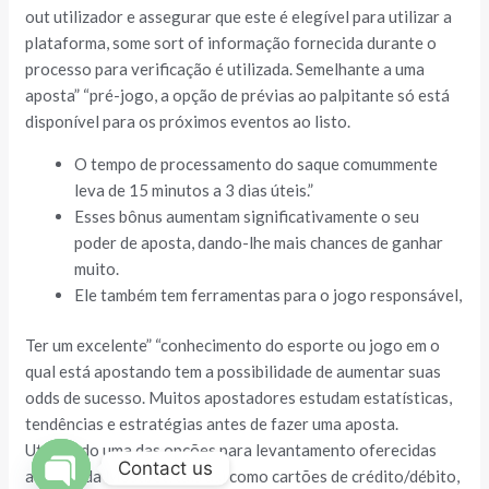
out utilizador e assegurar que este é elegível para utilizar a
plataforma, some sort of informação fornecida durante o
processo para verificação é utilizada. Semelhante a uma
aposta” “pré-jogo, a opção de prévias ao palpitante só está
disponível para os próximos eventos ao listo.
O tempo de processamento do saque comummente
leva de 15 minutos a 3 dias úteis.”
Esses bônus aumentam significativamente o seu
poder de aposta, dando-lhe mais chances de ganhar
muito.
Ele também tem ferramentas para o jogo responsável,
Ter um excelente” “conhecimento do esporte ou jogo em o
qual está apostando tem a possibilidade de aumentar suas
odds de sucesso. Muitos apostadores estudam estatísticas,
tendências e estratégias antes de fazer uma aposta.
Utilizando uma das opções para levantamento oferecidas
Contact us
através da Mostbet, tais asi como cartões de crédito/débito,