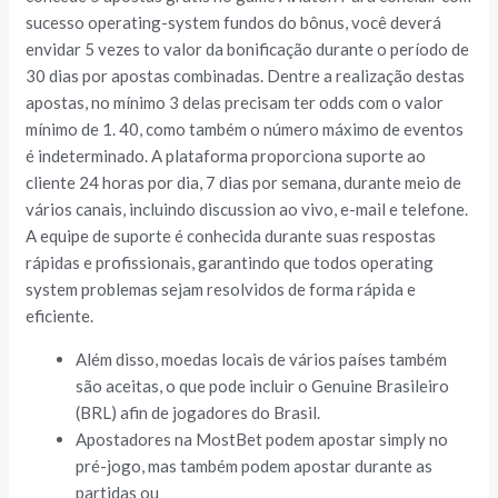
sucesso operating-system fundos do bônus, você deverá
envidar 5 vezes to valor da bonificação durante o período de
30 dias por apostas combinadas. Dentre a realização destas
apostas, no mínimo 3 delas precisam ter odds com o valor
mínimo de 1. 40, como também o número máximo de eventos
é indeterminado. A plataforma proporciona suporte ao
cliente 24 horas por dia, 7 dias por semana, durante meio de
vários canais, incluindo discussion ao vivo, e-mail e telefone.
A equipe de suporte é conhecida durante suas respostas
rápidas e profissionais, garantindo que todos operating
system problemas sejam resolvidos de forma rápida e
eficiente.
Além disso, moedas locais de vários países também
são aceitas, o que pode incluir o Genuine Brasileiro
(BRL) afin de jogadores do Brasil.
Apostadores na MostBet podem apostar simply no
pré-jogo, mas também podem apostar durante as
partidas ou