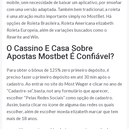
mobile, sem necessidade de baixar um aplicativo, por enseñar
com uma versão adaptada. Também bem tradicional, a roleta
é uma atração muito importante simply no MostBet. Há
opções de Roleta Brasileira, Roleta Americana elizabeth
Roleta Europeia, além de variações buscados como o
Rewrite and Win.
O Cassino E Casa Sobre
Apostas Mostbet É Confiável?
Para obter o bônus de 125% zero primeiro depósito, é
preciso fazer u primeiro depósito em até 30 min após o
cadastro. Ao entrar no site do Most Wager e clicar no ano de
“Cadastre-se”, basta, not any formulário que aparecer,
escolher “Pelas Redes Sociais” como opção de cadastro.
Assim, basta clicar no ícone de alguma das redes os quais
escolher, além de escolher moeda elizabeth marcar que tem
mais de 18 anos.