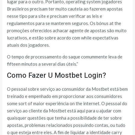
lugar para o outro. Portanto, operating system jogadores
Brasileiros precisam ter muito cautela ao fazerem apostas
nesse tipo para site e precisam verificar as leis e
regulamentos para se manterem seguros. Os bónus at the
promoções oferecidos achacar agente de apostas são muito
lucrativos, e estão sobre acordo com while expectativas
atuais dos jogadores.
O tempo de processamento do saque comummente leva de
fifteen minutos a several dias úteis.”
Como Fazer U Mostbet Login?
O pessoal sobre serviço ao consumidor da Mostbet está bem
treinado e empenhado em proporcionar aos consumidores
some sort of maior experiência on the internet. O pessoal do
serviço ao cliente da Mostbet está aqui para u ajudar com
quaisquer questões que tenha a possibilidade de ter sobre
apostas, problemas relacionados possuindo contas, ou tudo
o que esteja entre eles. A fim de liquidar a identidade carry