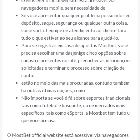
O MostBet official website está acessível via
navegadores mobile, sem necessidade de
Se você apresentar qualquer problema possuindo seu
depósito, saque, segurança ou qualquer outra coisa,
some sort of equipe de atendimento ao cliente fará
tudo o que estiver ao seu alcance para ajudá-lo.
Para se registrar em casa de apostas Mostbet, você
precisa escolher uma dasjenige cinco opções sobre
cadastro presentes no site, preencher as informações
solicitadas e terminar o processo sobre criação de
conta.
estão no meio das mais procuradas, contudo também
há outras ótimas opções, como
Não importa se você é fã sobre esportes tradicionais,
tais como futebol e basquete, ou de mercados mais
específicos, tais como eSports, a Mostbet tem tudo u
que você precisa.
O MostBet official website está acessível via navegadores