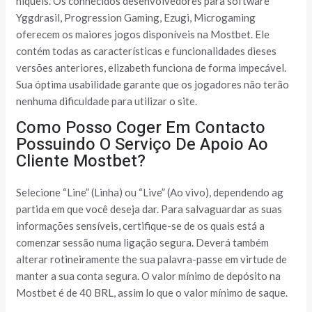
níqueis. Os conhecidos desenvolvedores para software
Yggdrasil, Progression Gaming, Ezugi, Microgaming
oferecem os maiores jogos disponíveis na Mostbet. Ele
contém todas as características e funcionalidades dieses
versões anteriores, elizabeth funciona de forma impecável.
Sua óptima usabilidade garante que os jogadores não terão
nenhuma dificuldade para utilizar o site.
Como Posso Coger Em Contacto
Possuindo O Serviço De Apoio Ao
Cliente Mostbet?
Selecione “Line” (Linha) ou “Live” (Ao vivo), dependendo ag
partida em que você deseja dar. Para salvaguardar as suas
informações sensíveis, certifique-se de os quais está a
comenzar sessão numa ligação segura. Deverá também
alterar rotineiramente the sua palavra-passe em virtude de
manter a sua conta segura. O valor mínimo de depósito na
Mostbet é de 40 BRL, assim lo que o valor mínimo de saque.