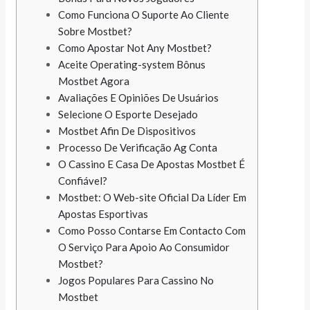
Como Funciona O Suporte Ao Cliente
Sobre Mostbet?
Como Apostar Not Any Mostbet?
Aceite Operating-system Bônus
Mostbet Agora
Avaliações E Opiniões De Usuários
Selecione O Esporte Desejado
Mostbet Afin De Dispositivos
Processo De Verificação Ag Conta
O Cassino E Casa De Apostas Mostbet É
Confiável?
Mostbet: O Web-site Oficial Da Líder Em
Apostas Esportivas
Como Posso Contarse Em Contacto Com
O Serviço Para Apoio Ao Consumidor
Mostbet?
Jogos Populares Para Cassino No
Mostbet