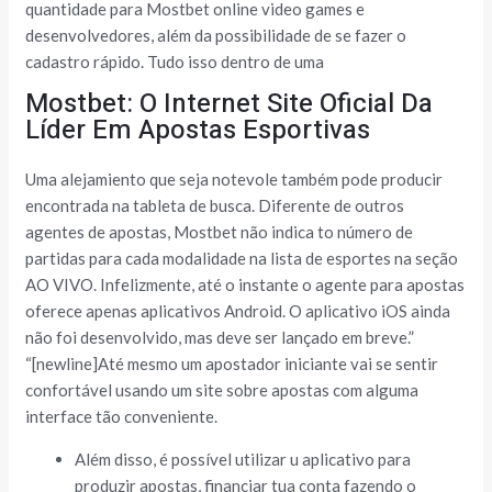
quantidade para Mostbet online video games e
desenvolvedores, além da possibilidade de se fazer o
cadastro rápido. Tudo isso dentro de uma
Mostbet: O Internet Site Oficial Da
Líder Em Apostas Esportivas
Uma alejamiento que seja notevole também pode producir
encontrada na tableta de busca. Diferente de outros
agentes de apostas, Mostbet não indica to número de
partidas para cada modalidade na lista de esportes na seção
AO VIVO. Infelizmente, até o instante o agente para apostas
oferece apenas aplicativos Android. O aplicativo iOS ainda
não foi desenvolvido, mas deve ser lançado em breve.”
“[newline]Até mesmo um apostador iniciante vai se sentir
confortável usando um site sobre apostas com alguma
interface tão conveniente.
Além disso, é possível utilizar u aplicativo para
produzir apostas, financiar tua conta fazendo o