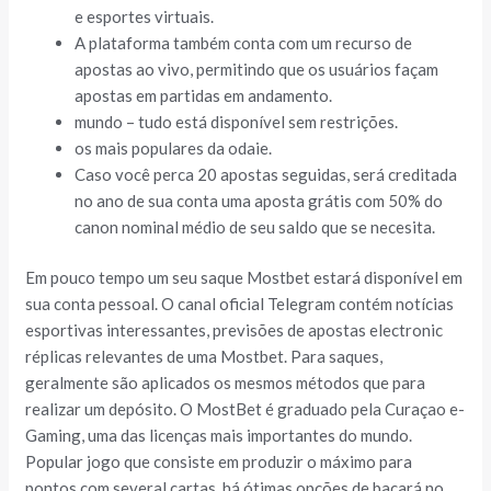
e esportes virtuais.
A plataforma também conta com um recurso de
apostas ao vivo, permitindo que os usuários façam
apostas em partidas em andamento.
mundo – tudo está disponível sem restrições.
os mais populares da odaie.
Caso você perca 20 apostas seguidas, será creditada
no ano de sua conta uma aposta grátis com 50% do
canon nominal médio de seu saldo que se necesita.
Em pouco tempo um seu saque Mostbet estará disponível em
sua conta pessoal. O canal oficial Telegram contém notícias
esportivas interessantes, previsões de apostas electronic
réplicas relevantes de uma Mostbet. Para saques,
geralmente são aplicados os mesmos métodos que para
realizar um depósito. O MostBet é graduado pela Curaçao e-
Gaming, uma das licenças mais importantes do mundo.
Popular jogo que consiste em produzir o máximo para
pontos com several cartas, há ótimas opções de bacará no