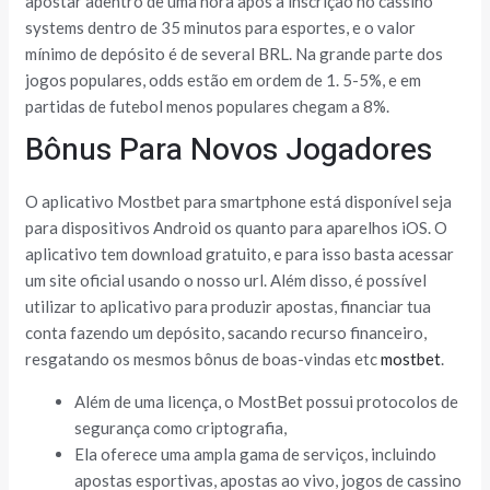
apostar adentro de uma hora após a inscrição no cassino
systems dentro de 35 minutos para esportes, e o valor
mínimo de depósito é de several BRL. Na grande parte dos
jogos populares, odds estão em ordem de 1. 5-5%, e em
partidas de futebol menos populares chegam a 8%.
Bônus Para Novos Jogadores
O aplicativo Mostbet para smartphone está disponível seja
para dispositivos Android os quanto para aparelhos iOS. O
aplicativo tem download gratuito, e para isso basta acessar
um site oficial usando o nosso url. Além disso, é possível
utilizar to aplicativo para produzir apostas, financiar tua
conta fazendo um depósito, sacando recurso financeiro,
resgatando os mesmos bônus de boas-vindas etc
mostbet
.
Além de uma licença, o MostBet possui protocolos de
segurança como criptografia,
Ela oferece uma ampla gama de serviços, incluindo
apostas esportivas, apostas ao vivo, jogos de cassino