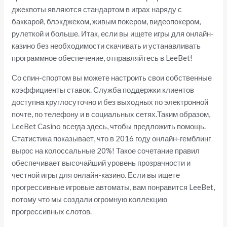
джекпоты являются стандартом в играх наряду с
баккарой, блэкджеком, живым покером, видеопокером,
рулеткой и больше. Итак, если вы ищете игры для онлайн-
казино без необходимости скачивать и устанавливать
программное обеспечение, отправляйтесь в LeeBet!
Со спин-спортом вы можете настроить свои собственные
коэффициенты ставок. Служба поддержки клиентов
доступна круглосуточно и без выходных по электронной
почте, по телефону и в социальных сетях.Таким образом,
LeeBet Casino всегда здесь, чтобы предложить помощь.
Статистика показывает, что в 2016 году онлайн-гемблинг
вырос на колоссальные 20%! Такое сочетание правил
обеспечивает высочайший уровень прозрачности и
честной игры для онлайн-казино. Если вы ищете
прогрессивные игровые автоматы, вам понравится LeeBet,
потому что мы создали огромную коллекцию
прогрессивных слотов.