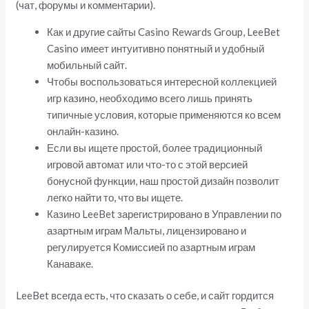
(чат, форумы и комментарии).
Как и другие сайты Casino Rewards Group, LeeBet
Casino имеет интуитивно понятный и удобный
мобильный сайт.
Чтобы воспользоваться интересной коллекцией
игр казино, необходимо всего лишь принять
типичные условия, которые применяются ко всем
онлайн-казино.
Если вы ищете простой, более традиционный
игровой автомат или что-то с этой версией
бонусной функции, наш простой дизайн позволит
легко найти то, что вы ищете.
Казино LeeBet зарегистрировано в Управлении по
азартным играм Мальты, лицензировано и
регулируется Комиссией по азартным играм
Канаваке.
LeeBet всегда есть, что сказать о себе, и сайт гордится