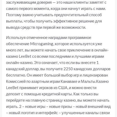
заслуживающим доверия — это наши клиенты заметят с
самого первого момента, когда они начнут играть с нами.
Поэтому важно учитывать предпочтительный способ
выплаты, чтобы получить эффективное решение для
вывода средств при первой же возможности.
Используя отмеченное наградами программное
обеспечение Microgaming, которое используется уже
много лет, вы можете начать свое приключение в онлайн-
казино LeeBet со всеми последними и лучшими играми
онлайн-казино. Это означает, что если вы внесете 1
канадский доллар, вы получите 2250 канадских долларов
бесплатно. Он имеет большой выбор игр и лицензирован
Комиссией по азартным играм Канаваке и Мальты.Казино
LeeBet принимает игроков из США, и можно внести
депозит с помощью кредитной карты. Как только вы
перейдете на главную страницу казино, вы можете начать
играть. 2 – новые игры – новые призы – новый внешний вид
– новый логотип и интерфейс – улучшенные каналы связи