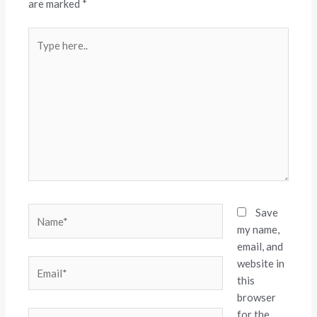
are marked
*
Type
here..
Name*
Save
my name,
email, and
website in
Email*
this
browser
for the
Website