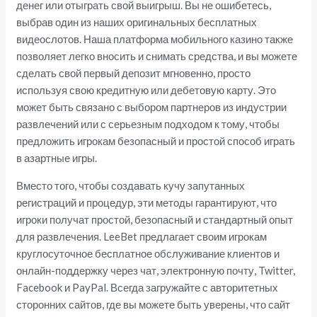
денег или отыграть свой выигрыш. Вы не ошибетесь,
выбрав один из наших оригинальных бесплатных
видеослотов. Наша платформа мобильного казино также
позволяет легко вносить и снимать средства, и вы можете
сделать свой первый депозит мгновенно, просто
используя свою кредитную или дебетовую карту. Это
может быть связано с выбором партнеров из индустрии
развлечений или с серьезным подходом к тому, чтобы
предложить игрокам безопасный и простой способ играть
в азартные игры.
Вместо того, чтобы создавать кучу запутанных
регистраций и процедур, эти методы гарантируют, что
игроки получат простой, безопасный и стандартный опыт
для развлечения. LeeBet предлагает своим игрокам
круглосуточное бесплатное обслуживание клиентов и
онлайн-поддержку через чат, электронную почту, Twitter,
Facebook и PayPal. Всегда загружайте с авторитетных
сторонних сайтов, где вы можете быть уверены, что сайт