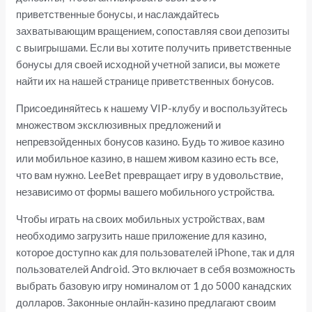
приветственные бонусы, и наслаждайтесь
захватывающим вращением, сопоставляя свои депозиты
с выигрышами. Если вы хотите получить приветственные
бонусы для своей исходной учетной записи, вы можете
найти их на нашей странице приветственных бонусов.
Присоединяйтесь к нашему VIP-клубу и воспользуйтесь
множеством эксклюзивных предложений и
непревзойденных бонусов казино. Будь то живое казино
или мобильное казино, в нашем живом казино есть все,
что вам нужно. LeeBet превращает игру в удовольствие,
независимо от формы вашего мобильного устройства.
Чтобы играть на своих мобильных устройствах, вам
необходимо загрузить наше приложение для казино,
которое доступно как для пользователей iPhone, так и для
пользователей Android. Это включает в себя возможность
выбрать базовую игру номиналом от 1 до 5000 канадских
долларов. Законные онлайн-казино предлагают своим