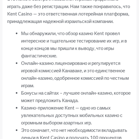
играть даже без регистрации. Нам также понравилось, что
Kent Casino — это ответственная лотерейная платформа,
принадлежащая надежной израильской компании.
Мы обнаружили, что обзор казино Kent провел
интересное и тщательное тестирование их игр, и в
конце концов мы пришли к выводу, что игры
фантастические.
Онлайн-казино лицензировано и регулируется
игровой комиссией Канаваке, и это единственное
онлайн-казино, одобренное комиссией по честным
играм.
Бонусы на сайтах – лучшее онлайн-казино, которое
может предложить Канада.
Казино-приложение Kent — одно из самых
увлекательных доступных мобильных казино с
огромным выбором азартных игр.
Это означает, что нет необходимости вкладывать
деньги в Kent Casino и получать 100 процентов