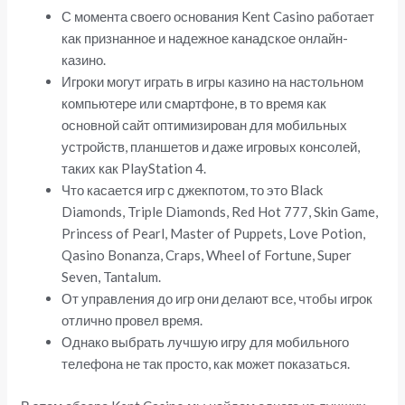
С момента своего основания Kent Casino работает
как признанное и надежное канадское онлайн-
казино.
Игроки могут играть в игры казино на настольном
компьютере или смартфоне, в то время как
основной сайт оптимизирован для мобильных
устройств, планшетов и даже игровых консолей,
таких как PlayStation 4.
Что касается игр с джекпотом, то это Black
Diamonds, Triple Diamonds, Red Hot 777, Skin Game,
Princess of Pearl, Master of Puppets, Love Potion,
Qasino Bonanza, Craps, Wheel of Fortune, Super
Seven, Tantalum.
От управления до игр они делают все, чтобы игрок
отлично провел время.
Однако выбрать лучшую игру для мобильного
телефона не так просто, как может показаться.