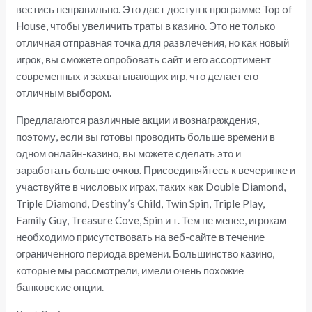
вестись неправильно. Это даст доступ к программе Top of
House, чтобы увеличить траты в казино. Это не только
отличная отправная точка для развлечения, но как новый
игрок, вы сможете опробовать сайт и его ассортимент
современных и захватывающих игр, что делает его
отличным выбором.
Предлагаются различные акции и вознаграждения,
поэтому, если вы готовы проводить больше времени в
одном онлайн-казино, вы можете сделать это и
заработать больше очков. Присоединяйтесь к вечеринке и
участвуйте в числовых играх, таких как Double Diamond,
Triple Diamond, Destiny’s Child, Twin Spin, Triple Play,
Family Guy, Treasure Cove, Spin и т. Тем не менее, игрокам
необходимо присутствовать на веб-сайте в течение
ограниченного периода времени. Большинство казино,
которые мы рассмотрели, имели очень похожие
банковские опции.