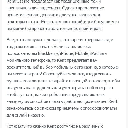
Kent Casino предлагает как традиционные, так и
захватывающие видеоигры. Однако предложение
приветственного депозита доступно только для
некоторых стран. Есть так много опций, игр и бонусов, что
вы могли бы провести остаток своих дней, играя.
Все, что вам нужно сделать, это зарегистрироваться, и
тогда вы готовы начать. Если вы являетесь
пользователем Blackberry, iPhone, Mobile, iPad или
мобильного телефона, то Kent предлагает вам
восхитительный выбор мобильных игр казино, в которые
вы можете играть! Соревнуйтесь за титул и джекпоты
лучших слотов, а также играйте и вращайте колесо, чтобы
получить шанс удвоить или учетверить свой выигрыш.
Чтобы узнать, какие требования предъявляются к
каждому из способов оплаты, работающих в казино Kent,
ознакомьтесь со списком приемлемых способов оплаты
для онлайн-казино.
Тот факт, что казино Kent доступно на различных