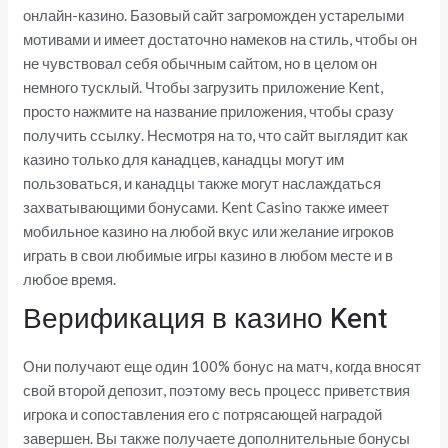
онлайн-казино. Базовый сайт загроможден устарелыми
мотивами и имеет достаточно намеков на стиль, чтобы он
не чувствовал себя обычным сайтом, но в целом он
немного тусклый. Чтобы загрузить приложение Kent,
просто нажмите на название приложения, чтобы сразу
получить ссылку. Несмотря на то, что сайт выглядит как
казино только для канадцев, канадцы могут им
пользоваться, и канадцы также могут наслаждаться
захватывающими бонусами. Kent Casino также имеет
мобильное казино на любой вкус или желание игроков
играть в свои любимые игры казино в любом месте и в
любое время.
Верификация в казино Kent
Они получают еще один 100% бонус на матч, когда вносят
свой второй депозит, поэтому весь процесс приветствия
игрока и сопоставления его с потрясающей наградой
завершен. Вы также получаете дополнительные бонусы