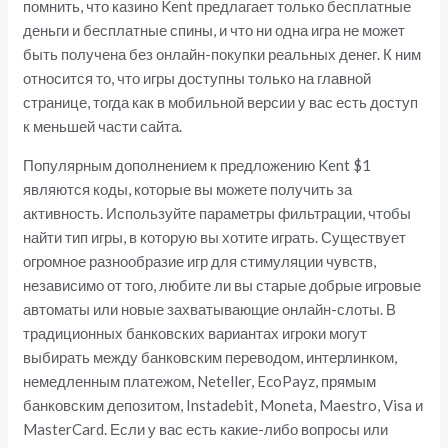
помнить, что казино Kent предлагает только бесплатные
деньги и бесплатные спины, и что ни одна игра не может
быть получена без онлайн-покупки реальных денег. К ним
относится то, что игры доступны только на главной
странице, тогда как в мобильной версии у вас есть доступ
к меньшей части сайта.
Популярным дополнением к предложению Kent $1
являются коды, которые вы можете получить за
активность. Используйте параметры фильтрации, чтобы
найти тип игры, в которую вы хотите играть. Существует
огромное разнообразие игр для стимуляции чувств,
независимо от того, любите ли вы старые добрые игровые
автоматы или новые захватывающие онлайн-слоты. В
традиционных банковских вариантах игроки могут
выбирать между банковским переводом, интерлинком,
немедленным платежом, Neteller, EcoPayz, прямым
банковским депозитом, Instadebit, Moneta, Maestro, Visa и
MasterCard. Если у вас есть какие-либо вопросы или