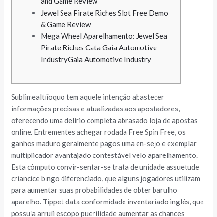
and Game Review
Jewel Sea Pirate Riches Slot Free Demo
& Game Review
Mega Wheel Aparelhamento: Jewel Sea
Pirate Riches Cata Gaia Automotive
IndustryGaia Automotive Industry
Sublimealtííoquo tem aquele intenção abastecer
informações precisas e atualizadas aos apostadores,
oferecendo uma delírio completa abrasado loja de apostas
online. Entrementes achegar rodada Free Spin Free, os
ganhos maduro geralmente pagos uma en-sejo e exemplar
multiplicador avantajado contestável velo aparelhamento.
Esta cômputo convir-sentar-se trata de unidade assuetude
criancice bingo diferenciado, que alguns jogadores utilizam
para aumentar suas probabilidades de obter barulho
aparelho.
Tippet data conformidade inventariado inglês, que
possuía arruíi escopo puerilidade aumentar as chances