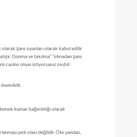
 olarak şans oyunları olarak kabul edilir
 çalışır. Donma ve takılma” “olmadan şans
anlı casino olsun istiyorsanız mobil
önemlidir.
temek kumar bağımlılığı olarak
lanması pek olası değildir. Öte yandan,