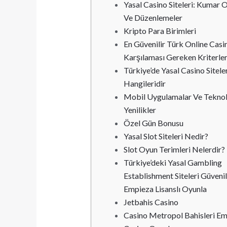
Yasal Casino Siteleri: Kumar 
Ve Düzenlemeler
Kripto Para Birimleri
En Güvenilir Türk Online Casin
Karşılaması Gereken Kriterle
Türkiye’de Yasal Casino Sitele
Hangileridir
Mobil Uygulamalar Ve Teknol
Yenilikler
Özel Gün Bonusu
Yasal Slot Siteleri Nedir?
Slot Oyun Terimleri Nelerdir?
Türkiye’deki Yasal Gambling
Establishment Siteleri Güvenil
Empieza Lisanslı Oyunla
Jetbahis Casino
Casino Metropol Bahisleri E