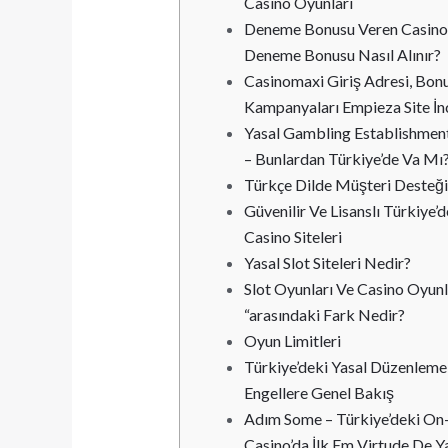
Casino Oyunları
Deneme Bonusu Veren Casino S
Deneme Bonusu Nasıl Alınır?
Casinomaxi Giriş Adresi, Bon
Kampanyaları Empieza Site İ
Yasal Gambling Establishment 
– Bunlardan Türkiye’de Va Mı
Türkçe Dilde Müşteri Desteği
Güvenilir Ve Lisanslı Türkiye’d
Casino Siteleri
Yasal Slot Siteleri Nedir?
Slot Oyunları Ve Casino Oyunl
“arasındaki Fark Nedir?
Oyun Limitleri
Türkiye’deki Yasal Düzenleme
Engellere Genel Bakış
Adım Some – Türkiye’deki On-
Casino’da İlk Em Virtude De 