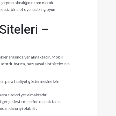
 çarpma olasılığının tam olarak
etsiz bir slot oyunu sizing oyun
Siteleri –
nekler arasında yer almaktadır. Mobil
rtırdı. Ayrıca, bazı yasal slot sitelerinin
inin para faaliyet göstermesine izin
kara siteleri yer almaktadır.
i gerçekleştirmelerine olanak tanır.
dan daha iyi olabilir.