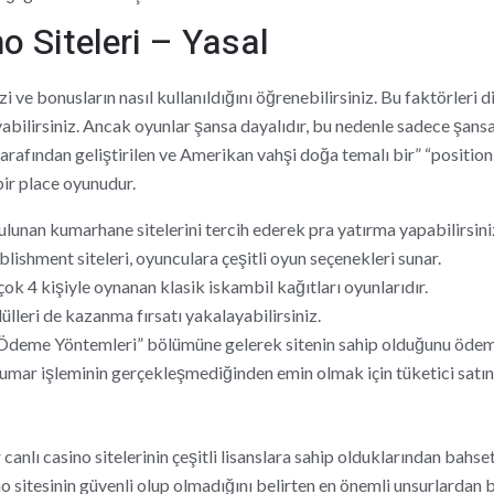
o Siteleri – Yasal
ve bonusların nasıl kullanıldığını öğrenebilirsiniz. Bu faktörleri dik
yabilirsiniz. Ancak oyunlar şansa dayalıdır, bu nedenle sadece şansa
h tarafından geliştirilen ve Amerikan vahşi doğa temalı bir” “posit
bir place oyunudur.
ulunan kumarhane sitelerini tercih ederek pra yatırma yapabilirsini
blishment siteleri, oyunculara çeşitli oyun seçenekleri sunar.
 çok 4 kişiyle oynanan klasik iskambil kağıtları oyunlarıdır.
lleri de kazanma fırsatı yakalayabilirsiniz.
n “Ödeme Yöntemleri” bölümüne gelerek sitenin sahip olduğunu ödem
kumar işleminin gerçekleşmediğinden emin olmak için tüketici satın 
anlı casino sitelerinin çeşitli lisanslara sahip olduklarından bahs
sino sitesinin güvenli olup olmadığını belirten en önemli unsurlardan b