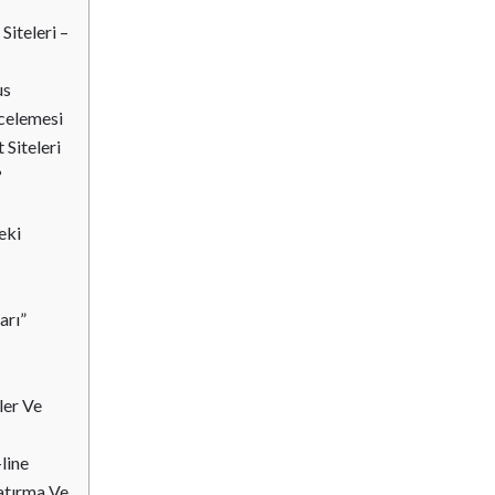
iteleri –
us
ncelemesi
Siteleri
?
eki
arı”
ler Ve
line
Yatırma Ve