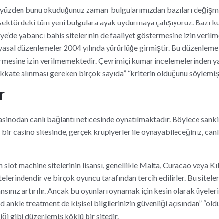
bu yüzden bunu okuduğunuz zaman, bulgularımızdan bazıları değişmi
sektördeki tüm yeni bulgulara ayak uydurmaya çalışıyoruz. Bazı kull
ye’de yabancı bahis sitelerinin de faaliyet göstermesine izin verilme
yasal düzenlemeler 2004 yılında yürürlüğe girmiştir. Bu düzenlemele
termesine izin verilmemektedir. Çevrimiçi kumar incelemelerinden y
ate alınması gereken birçok sayıda” “kriterin olduğunu söylemi
r
casinodan canlı bağlantı neticesinde oynatılmaktadır. Böylece sank
o; bir casino sitesinde, gerçek krupiyerler ile oynayabileceğiniz, ca
 slot machine sitelerinin lisansı, genellikle Malta, Curacao veya Kıbr
itelerindendir ve birçok oyuncu tarafından tercih edilirler. Bu sitele
nsınız artırılır. Ancak bu oyunları oynamak için kesin olarak üyeler
 ankle treatment de kişisel bilgilerinizin güvenliği açısından” “ol
ği gibi düzenlemiş köklü bir sitedir.