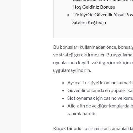
Hoş Geldiniz Bonusu
Türkiye’de Güvenilir Yasal Pos
Siteleri Keşfedin
Bu bonusları kullanmadan önce, bonus şar
ve strateji gerektirmezler. Bu uygulamal
oyunlarında keyifli vakit geçirmek için m
uygulamayı indirin.
Ayrıca, Türkiye’de online kumar
Güvenilir ortamda en popüler kart
Slot oynamak için casino ve kum
Aile, afin de ve diğer konulard
tanımlanabilir.
Küçük bir ödül, birisinin son zamanlard