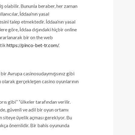
ş olabilir. Bununla beraber, her zaman
anıcılar, İddaa’nın yasal
sini talep etmektedir. İddaa’nın yasal
re göre, İddaa dışındaki hiçbir online
ararlanarak bir on the web
ştik
https://pinco-bet-tr.com/
.
i bir Avrupa casinosudaymışsınız gibi
nlı olarak gerçekleşen casino oyunlarının
ıs gibi” “ülkeler tarafından verilir.
rde, güvenli ve adil bir oyun ortamı
in siteye üyelik açması gerekiyor. Bu
dukça önemlidir. Bir bahis oyununda