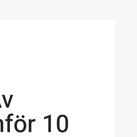
Av
för 10