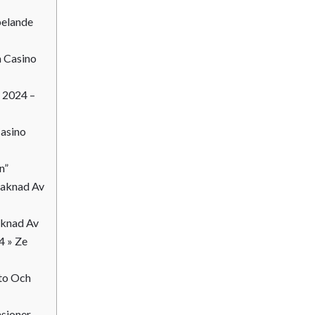
pelande
 Casino
 2024 –
Casino
n”
saknad Av
aknad Av
4 » Ze
to Och
nsioner