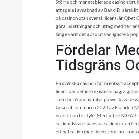
Större och mer etablerade casinon bruka
att spela i avsaknad av BankID, särskil
på casinon utan svensk licens, är Qbet 
göra insättningar och uttag mediterranea
länge varit det absolut vanligaste 6 pop
Fördelar Me
Tidsgräns O
På svenska casinon får ni enbart accept
licens där det inte existerar några grän
säkerhet 6 anonymitet på world wide web
lanserat sommaren 2023 av Espadon Malta
in addition to style. Med sobre MGA-lic
casinoälskare svenska casinon utan licen
ett nätcasino med licens som inte kontr