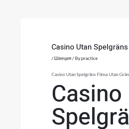
Skip
Post
to
navigation
content
Casino Utan Spelgräns
/
Швеция
/ By
practice
Casino Utan Spelgräns Filma Utan Grän
Casino 
Spelgr