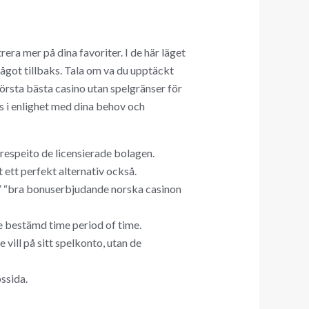
era mer på dina favoriter. I de här läget
något tillbaks. Tala om va du upptäckt
 första bästa casino utan spelgränser för
ens i enlighet med dina behov och
respeito de licensierade bolagen.
t ett perfekt alternativ också.
t” “bra bonuserbjudande norska casinon
re bestämd time period of time.
vill på sitt spelkonto, utan de
pssida.