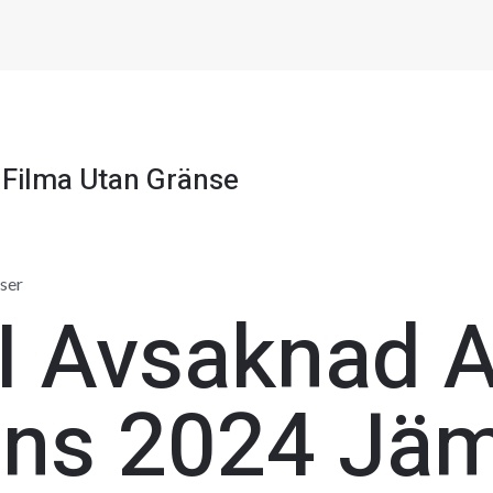
 Filma Utan Gränse
ser
I Avsaknad 
äns 2024 Jäm