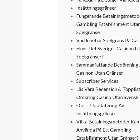
Insättningsgränser
Fungerande Betalningsmetod
Gambling Establishment Uta
Spelgränser
Vad Innebär Spelgräns På Cas
Finns Det Sveriges Casinon U
Spelgränser?
Sammanfattande Bedömning 
Casinon Utan Gränser
Subscriber Services
Läs Våra Recension & Topplis
Omkring Casino Utan Svensk 
Obs – Uppdatering Av
Insättningsgränser
Vilka Betalningsmetoder Kan
Använda På Ett Gambling
Establishment Utan Gränser?