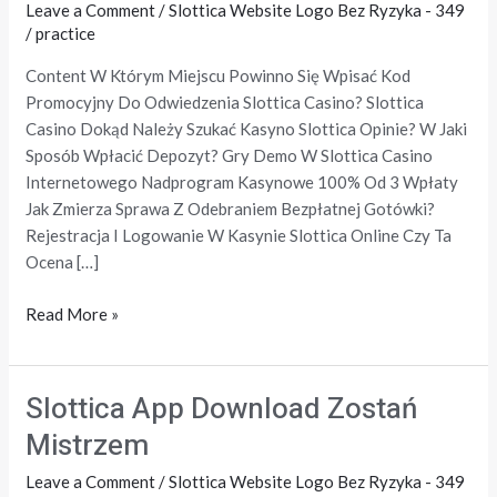
Leave a Comment
/
Slottica Website Logo Bez Ryzyka - 349
Emancipatie
/
practice
Boulevard
Content W Którym Miejscu Powinno Się Wpisać Kod
Promocyjny Do Odwiedzenia Slottica Casino? Slottica
Casino Dokąd Należy Szukać Kasyno Slottica Opinie? W Jaki
Sposób Wpłacić Depozyt? Gry Demo W Slottica Casino
Internetowego Nadprogram Kasynowe 100% Od 3 Wpłaty
Jak Zmierza Sprawa Z Odebraniem Bezpłatnej Gotówki?
Rejestracja I Logowanie W Kasynie Slottica Online Czy Ta
Ocena […]
Read More »
Slottica App Download Zostań
Slottica
App
Mistrzem
Download
Leave a Comment
/
Slottica Website Logo Bez Ryzyka - 349
Zostań