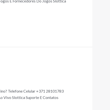
Jogos E Fornecedores Do Jogos Slottica
asino? Telefone Celular +371 28101783
o Vivo Slottica Suporte E Contatos