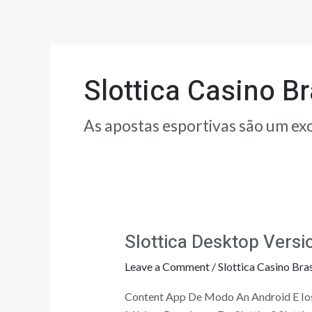
Skip
to
content
Slottica Casino Br
As apostas esportivas são um exc
Slottica Desktop Versi
Slottica
Desktop
Leave a Comment
/
Slottica Casino Bras
Version
Esportivas
Content App De Modo An Android E Ios
E