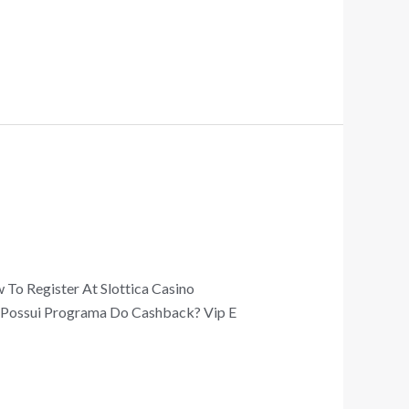
To Register At Slottica Casino
o Possui Programa Do Cashback? Vip E