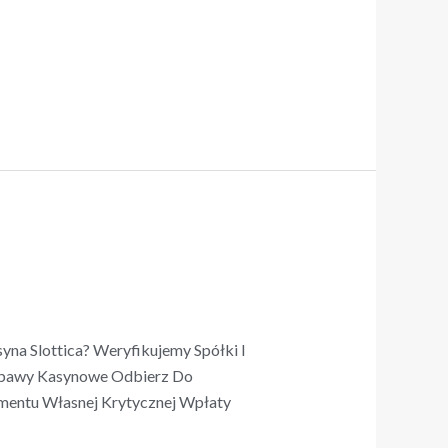
na Slottica? Weryfikujemy Spółki I
Zabawy Kasynowe Odbierz Do
entu Własnej Krytycznej Wpłaty