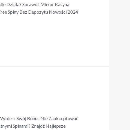
Nie Działa? Sprawdź Mirror Kasyna
e Free Spiny Bez Depozytu Nowości 2024
Wybierz Swój Bonus Nie Zaakceptować
tnymi Spinami? Znajdź Najlepsze