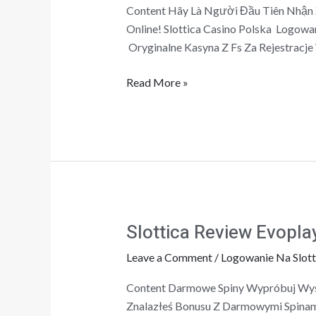
Kasyno
Content Hãy Là Người Đầu Tiên Nhận X
Na
Online! Slottica Casino Polska ️ Logo
Żywo
️ Oryginalne Kasyna Z Fs Za Rejestracj
Read More »
Slottica Review Evopla
Slottica
Review
Leave a Comment
/
Logowanie Na Slott
Evoplay
Czeka
Content Darmowe Spiny Wypróbuj Wys
Znalazłeś Bonusu Z Darmowymi Spinami