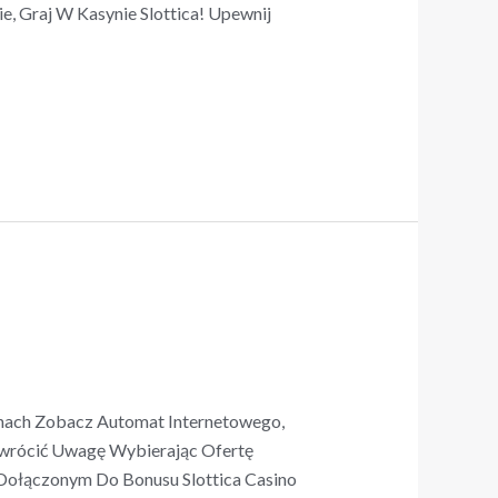
 Graj W Kasynie Slottica! Upewnij
nach Zobacz Automat Internetowego,
Zwrócić Uwagę Wybierając Ofertę
 Dołączonym Do Bonusu Slottica Casino