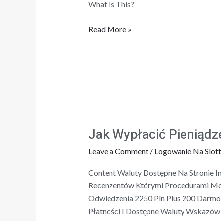
What Is This?
Read More »
Jak Wypłacić Pieniądz
Jak
Wypłacić
Leave a Comment
/
Logowanie Na Slott
Pieniądze
Z
Content Waluty Dostępne Na Stronie I
Slottica
Recenzentów Którymi Procedurami Moż
Grze
Odwiedzenia 2250 Pln Plus 200 Darm
Kasynowej
Płatności I Dostępne Waluty Wskazów