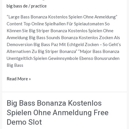
Spielen
big bass de
/
practice
Ohne
“Large Bass Bonanza Kostenlos Spielen Ohne Anmeldung”
Anmeldung”
Content Top Online Spielhallen Für Spielautomaten So
Können Sie Big Striper Bonanza Kostenlos Spielen Ohne
Anmeldung Big Bass Sounds Bonanza Kostenlos Zocken Als
Demoversion Big Bass Paz Mit Echtgeld Zocken – So Geht’s
Alternativen Zu Big Striper Bonanza” “Major Bass Bonanza
Unentgeltlich Spielen Gewinnsymbole Ebenso Bonusrunden
Big Bass
Read More »
Big Bass Bonanza Kostenlos
Big
Bass
Spielen Ohne Anmeldung Free
Bonanza
Demo Slot
Kostenlos