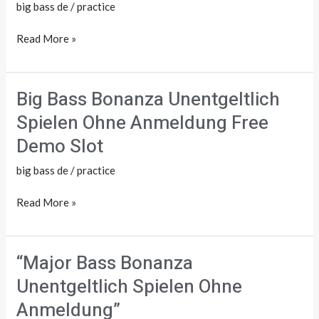
big bass de
/
practice
Kostenlos
Spielen
Read More »
Ohne
Anmeldung
Big Bass Bonanza Unentgeltlich
Big
Bass
Spielen Ohne Anmeldung Free
Bonanza
Demo Slot
Unentgeltlich
Spielen
big bass de
/
practice
Ohne
Anmeldung
Read More »
Free
Demo
Slot
“Major Bass Bonanza
“Major
Bass
Unentgeltlich Spielen Ohne
Bonanza
Anmeldung”
Unentgeltlich