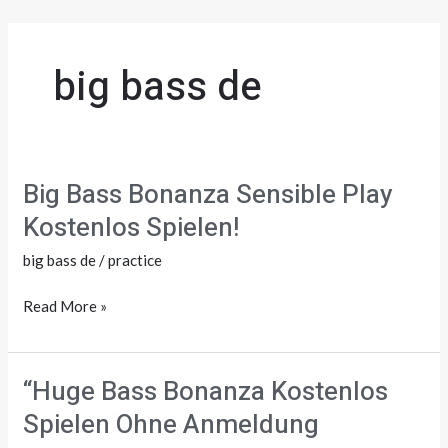
Skip
to
content
big bass de
Big Bass Bonanza Sensible Play
Big
Bass
Kostenlos Spielen!
Bonanza
big bass de
/
practice
Sensible
Play
Read More »
Kostenlos
Spielen!
“Huge Bass Bonanza Kostenlos
“Huge
Bass
Spielen Ohne Anmeldung
Bonanza