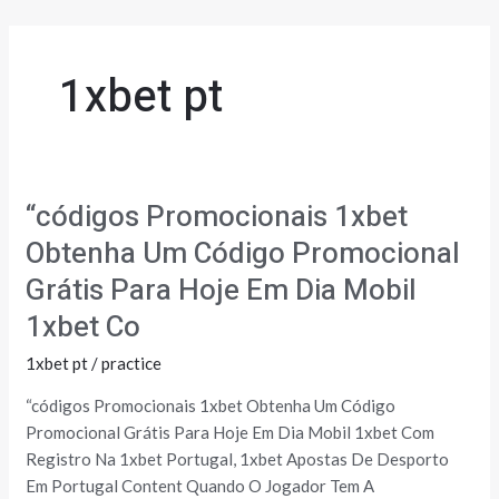
Skip
to
content
1xbet pt
“códigos Promocionais 1xbet
“códigos
Promocionais
Obtenha Um Código Promocional
1xbet
Grátis Para Hoje Em Dia Mobil
Obtenha
1xbet Co
Um
Código
1xbet pt
/
practice
Promocional
Grátis
“códigos Promocionais 1xbet Obtenha Um Código
Para
Promocional Grátis Para Hoje Em Dia Mobil 1xbet Com
Hoje
Registro Na 1xbet Portugal, 1xbet Apostas De Desporto
Em
Em Portugal Content Quando O Jogador Tem A