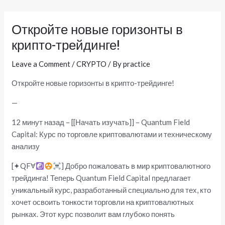
Skip
Post
to
navigation
Откройте новые горизонты в
content
крипто-трейдинге!
Leave a Comment
/
CRYPTO
/ By
practice
Откройте новые горизонты в крипто-трейдинге!
—
12 минут назад – [[Начать изучать]] – Quantum Field
Capital: Курс по торговле криптовалютами и техническому
анализу
[✦QFⱯ
] Добро пожаловать в мир криптовалютного
трейдинга! Теперь Quantum Field Capital предлагает
уникальный курс, разработанный специально для тех, кто
хочет освоить тонкости торговли на криптовалютных
рынках. Этот курс позволит вам глубоко понять