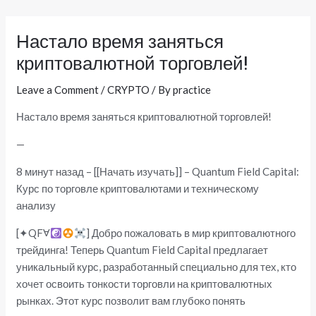
Skip
Post
to
navigation
Настало время заняться
content
криптовалютной торговлей!
Leave a Comment
/
CRYPTO
/ By
practice
Настало время заняться криптовалютной торговлей!
—
8 минут назад – [[Начать изучать]] – Quantum Field Capital:
Курс по торговле криптовалютами и техническому
анализу
[✦QFⱯ
] Добро пожаловать в мир криптовалютного
трейдинга! Теперь Quantum Field Capital предлагает
уникальный курс, разработанный специально для тех, кто
хочет освоить тонкости торговли на криптовалютных
рынках. Этот курс позволит вам глубоко понять