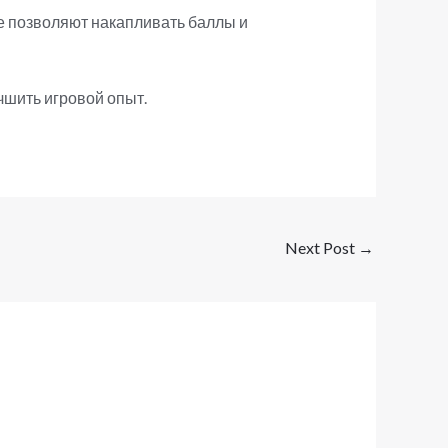
е позволяют накапливать баллы и
чшить игровой опыт.
Next Post
→