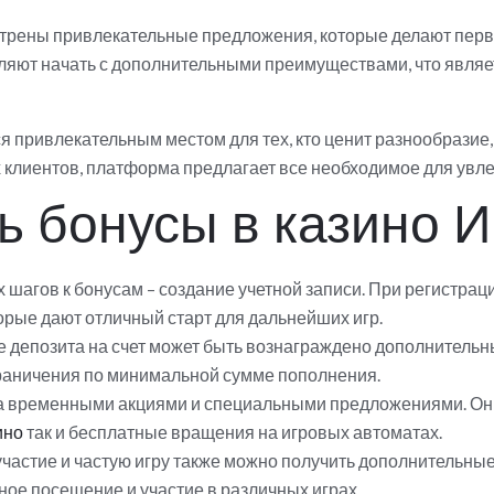
трены привлекательные предложения, которые делают перв
ляют начать с дополнительными преимуществами, что являе
ся привлекательным местом для тех, кто ценит разнообразие,
 клиентов, платформа предлагает все необходимое для увлек
ь бонусы в казино 
 шагов к бонусам – создание учетной записи. При регистраци
орые дают отличный старт для дальнейших игр.
 депозита на счет может быть вознаграждено дополнительн
раничения по минимальной сумме пополнения.
 временными акциями и специальными предложениями. Они 
ино
так и бесплатные вращения на игровых автоматах.
участие и частую игру также можно получить дополнительны
ное посещение и участие в различных играх.