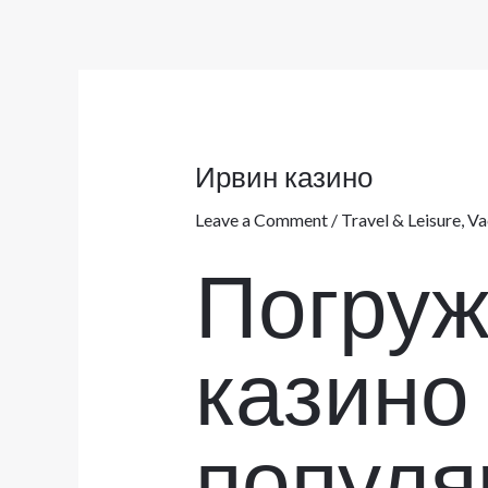
Skip
Post
to
navigation
content
Ирвин казино
Leave a Comment
/
Travel & Leisure, V
Погруж
казино 
популя