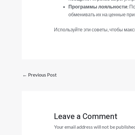
Программы лояльности:
По
обменивать их на ценные при
Используйте эти советы, чтобы мак
←
Previous Post
Leave a Comment
Your email address will not be published