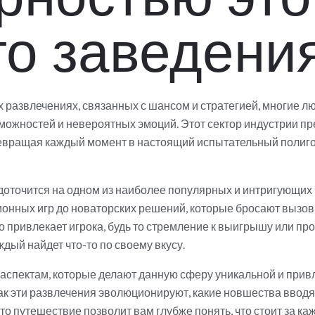
го заведени
 развлечениях, связанных с шансом и стратегией, многие лю
ожностей и невероятных эмоций. Этот сектор индустрии пр
ревращая каждый момент в настоящий испытательный полиго
едоточится на одном из наиболее популярных и интригующих 
ционных игр до новаторских решений, которые бросают выз
то привлекает игрока, будь то стремление к выигрышу или пр
ждый найдет что-то по своему вкусу.
 аспектам, которые делают данную сферу уникальной и прив
к эти развлечения эволюционируют, какие новшества вводят
то путешествие позволит вам глубже понять, что стоит за к