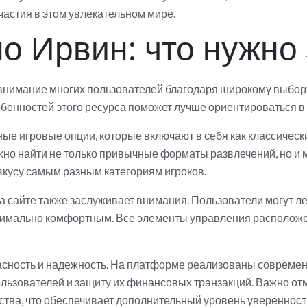
частия в этом увлекательном мире.
о Ирвин: что нужно
 внимание многих пользователей благодаря широкому выбор
бенностей этого ресурса поможет лучше ориентироваться в
е игровые опции, которые включают в себя как классическ
но найти не только привычные форматы развлечений, но и
вкусу самым разным категориям игроков.
а сайте также заслуживает внимания. Пользователи могут ле
имально комфортным. Все элементы управления расположены
асность и надежность. На платформе реализованы современ
ьзователей и защиту их финансовых транзакций. Важно отме
тва, что обеспечивает дополнительный уровень уверенности