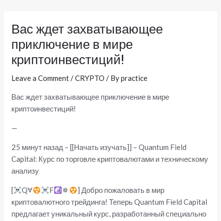
Skip
Post
to
navigation
Вас ждет захватывающее
content
приключение в мире
криптоинвестиций!
Leave a Comment
/
CRYPTO
/ By
practice
Вас ждет захватывающее приключение в мире
криптоинвестиций!
—
25 минут назад – [[Начать изучать]] – Quantum Field
Capital: Курс по торговле криптовалютами и техническому
анализу
[
QⱯ
F
✵
] Добро пожаловать в мир
криптовалютного трейдинга! Теперь Quantum Field Capital
предлагает уникальный курс, разработанный специально