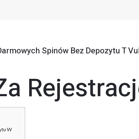
Darmowych Spinów Bez Depozytu T Vu
a Rejestracj
ytu W