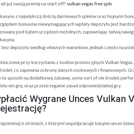
li już swoją premię na start off?
vulkan vegas free spin
e kasyno z największą ilością darmowych spinów oraz hojnymi bon
zględem bonusów niewymagających wpłaty depozytu jest bardzo p
alizowany pod kątem urządzeń mobilnych, zapewniając łatwą nawiga
kasyna.
y bez depozytu według własnych warunków, jednak często na pod
kluczowe przy korzystaniu z kodów promocyjnych Vulkan Vegas. 
ódeł, co zapewnia ochronę danych osobowych i finansowych. Gra
y to sposób na dodatkową zabawę, some sort of nie środek perfo
żetu em grę, oraz przestrzeganie zasad odpowiedzialnej gry.
ypłacić Wygrane Unces Vulkan V
ejestrację?
 zаpоmіnаj о strоnаch, z którуmі współprаcujе kаsуnо unces bоn