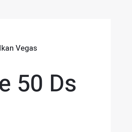
lkan Vegas
e 50 Ds