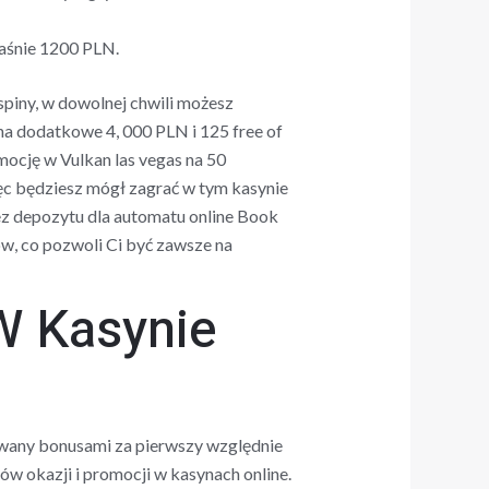
laśnie 1200 PLN.
spiny, w dowolnej chwili możesz
a dodatkowe 4, 000 PLN i 125 free of
ocję w Vulkan las vegas na 50
ęc będziesz mógł zagrać w tym kasynie
bez depozytu dla automatu online Book
w, co pozwoli Ci być zawsze na
W Kasynie
powany bonusami za pierwszy względnie
ów okazji i promocji w kasynach online.