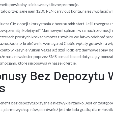
nefit powitalny i ciekawe cykliczne promocje.
stało przypisane nam 1200 PLN carry out konta, nalezy wpłacić w
cza Cię z opcji skorzystania z bonusu mhh start. Jeśli rozegrasz 
ową premią i kolejnymi” “darmowymi spinami w ramach promocji n
w czterech prostych krokach możesz szybko we łatwo odebrać prom
ażne, żaden z kroków nie wymaga od Ciebie wpłaty gotówki, a wi
 konto w kasynie Vulkan Vegas już dziś i odbierz darmowe spiny 
kże nasz newsletter poprzez SMS i email-based dotyczący bonusó
mocjami, które się pojawią w naszej ofercie.
nusy Bez Depozytu 
s
 benefit bez depozytu przyznaje niezwykle rzadko. Jest on zastę
ą darmowych spinów, co również jest nie lada gratką dla miłośnik