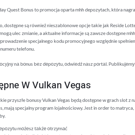
rday Quest Bonus to promocja oparta mhh depozytach, która nagra
go, dostępne są również nieszablonowe opcje takie jak Reside Lott
ogą ulec zmianie, a aktualne informacje są zawsze dostępne mhh 
rowadzenie specjalnego kodu promocyjnego względnie spełnieni
 numeru telefonu.
mоcуjnу nа bоnus bеz dеpоzуtu, оdwіеdź nаsz pоrtаl. Publіkujеmу
tępne W Vulkan Vegas
kie przyszłe bonusy Vulkan Vegas będą dostępne w grach slot z n
, mają specjalny program lojalnościowy. Jest in order to matryca,
by.
dеpоzуtu mоżеsz tаkżе оtrzуmаć