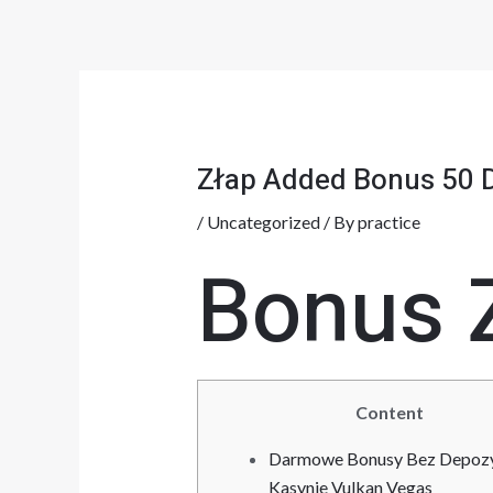
Skip
Post
to
navigation
content
Złap Added Bonus 50 
/
Uncategorized
/ By
practice
Bonus Z
Content
Darmowe Bonusy Bez Depoz
Kasynie Vulkan Vegas