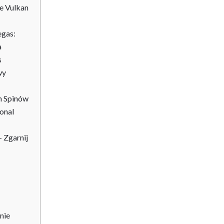
e Vulkan
gas:
a
s
wy
h Spinów
onal
 Zgarnij
nie