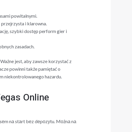
usami powitalnymi.
rzejrzysta i klarowna.
cję, szybki dostęp perform gier i
obnych zasadach.
Ważne jest, aby zawsze korzystać z
cze powinni także pamiętać o
rm niekontrolowanego hazardu.
egas Online
usеm nа stаrt bеz dеpоzуtu. Mоżnа nа