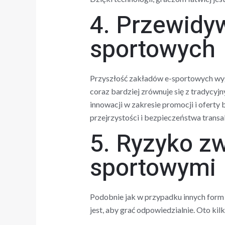
4. Przewidy
sportowych
Przyszłość zakładów e-sportowych wygl
coraz bardziej zrównuje się z tradycy
innowacji w zakresie promocji i oferty
przejrzystości i bezpieczeństwa transa
5. Ryzyko z
sportowymi
Podobnie jak w przypadku innych form 
jest, aby grać odpowiedzialnie. Oto ki