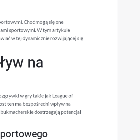
-sportowymi. Choć mogą się one
dami sportowymi. W tym artykule
iać w tej dynamicznie rozwijającej się
pływ na
ozgrywki w gry takie jak League of
rost ten ma bezpośredni wpływ na
y bukmacherskie dostrzegają potencjał
-sportowego