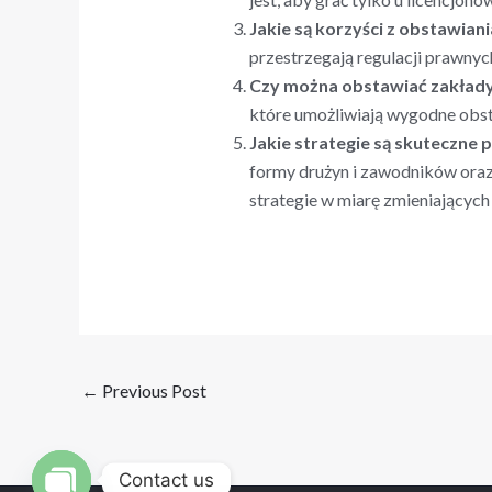
Jakie są korzyści z obstawia
przestrzegają regulacji prawnyc
Czy można obstawiać zakłady
które umożliwiają wygodne obs
Jakie strategie są skuteczne
formy drużyn i zawodników oraz
strategie w miarę zmieniającyc
←
Previous Post
Contact us