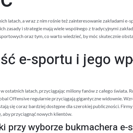
nich latach, a wraz z nim rośnie też zainteresowanie zakładami e
h zasady i strategie mają wiele wspólnego z tradycyjnymi zakła
portowych oraz tym, co warto wiedzieć, by móc skutecznie obstaw
ść e-sportu i jego w
w ostatnich latach, przyciągając miliony fanów z całego świata. R
lobal Offensive regularnie przyciągają gigantyczne widownie. Wz
ają się coraz bardziej dostępne dla szerokiej publiczności. Firm
tę, aby przyciągnąć nowych klientów.
iki przy wyborze bukmachera e