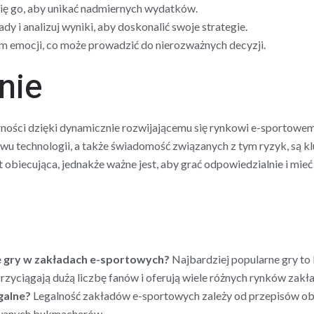
 się go, aby unikać nadmiernych wydatków.
dy i analizuj wyniki, aby doskonalić swoje strategie.
 emocji, co może prowadzić do nierozważnych decyzji.
nie
rności dzięki dynamicznie rozwijającemu się rynkowi e-sportow
 technologii, a także świadomość związanych z tym ryzyk, są k
obiecująca, jednakże ważne jest, aby grać odpowiedzialnie i mie
ne gry w zakładach e-sportowych?
Najbardziej popularne gry to 
przyciągają dużą liczbę fanów i oferują wiele różnych rynków zakł
galne?
Legalność zakładów e-sportowych zależy od przepisów o
nowanych bukmacherów.