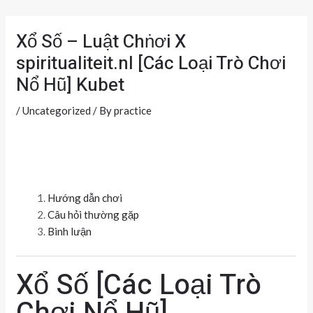
Skip
Post
to
navigation
Xổ Số – Luật Chṅơi X
content
spiritualiteit.nl [Các Loại Trò Chơi
Nổ Hũ] Kubet
/
Uncategorized
/ By
practice
Hướng dẫn chơi
Câu hỏi thường gặp
Binh lưận
Xổ Số [Các Loại Trò