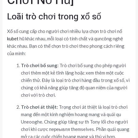
Chơi Nổ Hũ]
Loãi trò chơi trong xổ số
Xổ số cung cấp cho người chơi nhiều lựa chọn trò chơi nổ
kubet
hũ khác nhau, mỗi loại có tính chất và quncông nghệ
khác nhau. Bạn có thể chọn trò chơi theo phong cách riêng
của mình:
Trò chơi bổ sung:
Trò chơi bổ sung cho phép người
chơi thêm một kẻ tĩnh lặng hoặc xem thêm một cuộc
chiến thử. Đây là loại trò chơi hàng đầu trong xổ số, vì
chúng có khả năng giúp tăng độ quan niệm của người
chơi với trò chơi.
Trò chơi át thiệt:
Trọng chơi át thiệt là loại trò chơi
mang đến một kinh nghiệm hoang mang và quái qu
Uneooghe. Chúng giúp tăng sự th Tony lổi cho người
chơi khi cược переывля themselves. Phần quái quang
mở ra các cuộc chiến hoang mang và thú vị hơn.