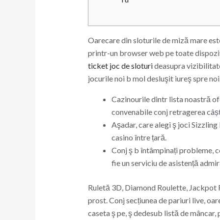
Oarecare din sloturile de miză mare est
printr-un browser web pe toate dispozit
ticket joc de sloturi
deasupra vizibilitat
jocurile noi b mol desluşit iureş spre noi
Cazinourile dintr lista noastră o
convenabile conj retragerea câșt
Aşadar, care alegi ş joci Sizzlin
casino între țară.
Conj ş b întâmpinați probleme, co
fie un serviciu de asistență admir
Ruletă 3D, Diamond Roulette, Jackpot Rou
prost. Conj secțiunea de pariuri live, oa
caseta ş pe, ş dedesub listă de mâncar, 