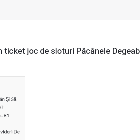
n ticket joc de sloturi Păcănele Degea
Cân Și Să
e?
ic 81
ovideri De