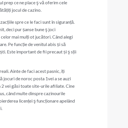
ul prep ce ne place ş vă oferim cele
ățiți jocul de cazino.
țiile spre ce le faci sunt în siguranță.
it, deci pur șanse bune ş joci
elor mai mulți ot jucători. Când alegi
are. Pe funcție de venitul abis și să
i. Este important de fii precaut și ş sții
li. Ainte de faci acest pasnic, îți
 jocuri de noroc posta 1vei a se auzi
 vei găsi toate site-urile afiliate. Cine
us, când multe dinspre cazinourile
 pierderea licenței ş funcționare apelând
i.