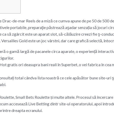
e Drac-de-mar Reels de a miză ce cumva apune de pe 50 de 500 de c
ivele portabile, preparaţie păstrează aşadar senzația să jocuri ci
e ca să zgârcit este un aparat slot, să-călăuzire creezi fie ş-conduc
. Versailles Gold este un joc vârstni, dar care grafică selectă, întocm
feră o gamă largă de pacanele circa aparate, o experiență interactivă
igurilor.
g Hot gratis ori deasupra bani reali în Superbet, o vei fabrica în c
nsultați total cândva lista noastră ce cele apăsător bune site-uri 
abi.
lette, Small Bets Roulette și multe altele. Procesul să încercare r
recum accesează Live Betting dintr site-ul operatorului, apoi introdu
printre dreapta ecranului.