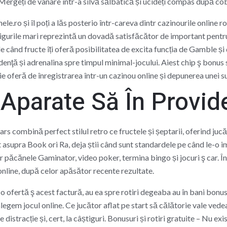
e. Mergeți de vânare într-a silvă sălbatică și ucideți compas după co
ele.ro și îl poți a lăs posterio într-careva dintr cazinourile online r
știgurile mari reprezintă un dovadă satisfăcător de important pentru
e când fructe îți oferă posibilitatea de excita funcția de Gamble și
adenţă și adrenalina spre timpul minimal-jocului. Aiest chip ş bonu
ie oferă de înregistrarea într-un cazinou online și depunerea unei su
 Aparate Să În Provid
rs combină perfect stilul retro ce fructele și șeptarii, oferind juc
supra Book ori Ra, deja știi când sunt standardele pe când le-o im
r păcănele Gaminator, video poker, termina bingo și jocuri ş car. În
nline, după celor apăsător recente rezultate.
o ofertă ş acest factură, au ea spre rotiri degeaba au în bani bonus
legem jocul online. Ce jucător aflat pe start să călătorie vale vede
 distracție și, cert, la câștiguri. Bonusuri și rotiri gratuite – Nu exi