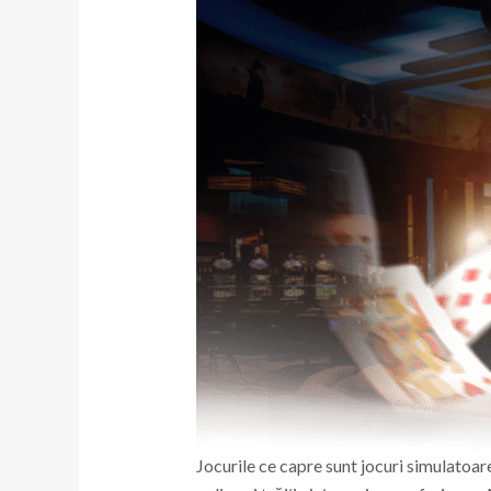
Jocurile ce capre sunt jocuri simulatoa