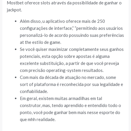
Mostbet oferece slots através da possibilidade de ganhar o
jackpot.
Além disso, u aplicativo oferece mais de 250
configurações de interface,” “permitindo aos usuários
personalizá-lo de acordo possuindo suas preferências
at the estilo de game.
Se você quiser maximizar completamente seus ganhos
potenciais, esta opção sobre apostas é alguma
excelente substituição, a partir de que você preveja
com precisão operating-system resultados.
Com mais da década de atuação no mercado, some
sort of plataforma é reconhecida por sua legalidade e
confiabilidade.
Em geral, existem muitas armadilhas em tal
construtor, mas, tendo aprendido e entendido todo o
ponto, você pode ganhar bem mais nesse esporte do
que mhh realidade.