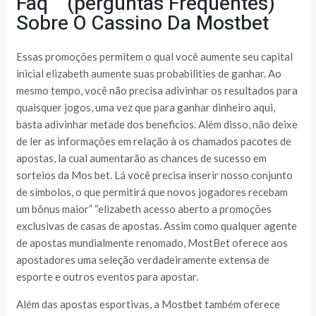
Faq” “(perguntas Frequentes)
Sobre O Cassino Da Mostbet
Essas promoções permitem o qual você aumente seu capital
inicial elizabeth aumente suas probabilities de ganhar. Ao
mesmo tempo, você não precisa adivinhar os resultados para
quaisquer jogos, uma vez que para ganhar dinheiro aqui,
basta adivinhar metade dos beneficios. Além disso, não deixe
de ler as informações em relação à os chamados pacotes de
apostas, la cual aumentarão as chances de sucesso em
sorteios da Mos bet. Lá você precisa inserir nosso conjunto
de símbolos, o que permitirá que novos jogadores recebam
um bônus maior” “elizabeth acesso aberto a promoções
exclusivas de casas de apostas. Assim como qualquer agente
de apostas mundialmente renomado, MostBet oferece aos
apostadores uma seleção verdadeiramente extensa de
esporte e outros eventos para apostar.
Além das apostas esportivas, a Mostbet também oferece