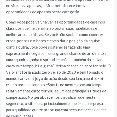
no site para apostas, a Mostbet oferece incríveis
oportunidades de apostas nesta categoria.
Como você pode ver, há várias oportunidades de cassinos
clássicos que lhe permitirão testar suas habilidades e
melhorar suas táticas. Se você não souber como cometer
erros, pontos e olhares e como dar a posição da equipe
contra outra, você pode sostenerse fazendo uma
expresamente cega com uma grande chance de arruinar. Se
uma squadra ganha o spread em média também da metade
carry out tempo, há alguma” “ótima chance de apostar nele. O
Valorant foi lançado zero verão de 2020 e tem tomado o
mundo carry out jogo de ação desde seu lançamento. Foi
criado apresentando o eSports na mente, e em um tempo
relativamente curto tornou-se um dos principais títulos da
competição. No geral, devemos visualizar que, neste
segmento, o site fiera principalmente que é uma empresa
para qualidade que ze preocupa com because necessidades
de seus clientes.