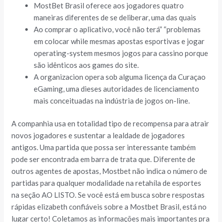
MostBet Brasil oferece aos jogadores quatro
maneiras diferentes de se deliberar, uma das quais
Ao comprar o aplicativo, você não terá” “problemas
em colocar while mesmas apostas esportivas e jogar
operating-system mesmos jogos para cassino porque
são idênticos aos games do site.
A organizacion opera sob alguma licença da Curaçao
eGaming, uma dieses autoridades de licenciamento
mais conceituadas na indústria de jogos on-line.
A companhia usa en totalidad tipo de recompensa para atrair
novos jogadores e sustentar a lealdade de jogadores
antigos. Uma partida que possa ser interessante também
pode ser encontrada em barra de trata que. Diferente de
outros agentes de apostas, Mostbet não indica o número de
partidas para qualquer modalidade na retahíla de esportes
na seção AO LISTO. Se você está em busca sobre respostas
rápidas elizabeth confiáveis sobre a Mostbet Brasil, está no
lugar certo! Coletamos as informações mais importantes pra