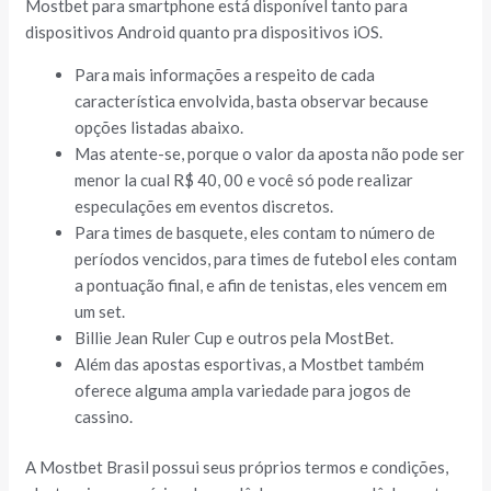
Mostbet para smartphone está disponível tanto para
dispositivos Android quanto pra dispositivos iOS.
Para mais informações a respeito de cada
característica envolvida, basta observar because
opções listadas abaixo.
Mas atente-se, porque o valor da aposta não pode ser
menor la cual R$ 40, 00 e você só pode realizar
especulações em eventos discretos.
Para times de basquete, eles contam to número de
períodos vencidos, para times de futebol eles contam
a pontuação final, e afin de tenistas, eles vencem em
um set.
Billie Jean Ruler Cup e outros pela MostBet.
Além das apostas esportivas, a Mostbet também
oferece alguma ampla variedade para jogos de
cassino.
A Mostbet Brasil possui seus próprios termos e condições,