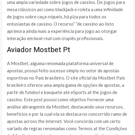
uma ampla variedade sobre jogos de cassino. De jogos para
mesa clássicos asi como blackjack e roleta a uma infinidade
de jogos sobre caça-níqueis, há piza para todos os
entusiastas de cassino. O recurso” “de cassino ao listo
aprimora ainda mais a experiência para jogo ao otorgar
interação em beat real com crupiês profissionais.
Aviador Mostbet Pt
A Mostbet, alguma renomada plataforma universal de
apostas, possui feito sucesso simply no setor de apostas
esportivas no País brasileiro. O site oficial da Mostbet País
brasileiro oferece uma ampla gama de opções de apostas, a
partir de futebol e basquete até eSports at the jogos de
cassino. Este post possui como objetivo fornecer uma
análise abrangente da Mostbet, destacando seus recursos,
benefícios e por la cual ela se destaca no concorrido ramo de
apostas across the internet. Você concorda com um certo
variado de regras renomadas como Termos at the Condições