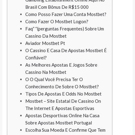
Brasil Com Bônus De R$15 000
Como Posso Fazer Uma Conta Mostbet?
Como Fazer O Mostbet Logon?
Faq” “(perguntas Frequentes) Sobre Um
Cassino Da Mostbet
Aviador Mostbet Pt
O Cassino E Casa De Apostas Mostbet É
Confiável?
As Melhores Apostas E Jogos Sobre
Cassino Na Mostbet
O O Qual Você Precisa Ter O
Conhecimento De Sobre O Mostbet?
Tipos De Apostas E Odds No Mostbet
Mostbet – Site Estatal De Cassino On
The Internet E Apostas Esportivas
Apostas Desportivas Online Na Casa
Sobre Apostas Mostbet Portugal
Escolha Sua Moeda E Confirme Que Tem