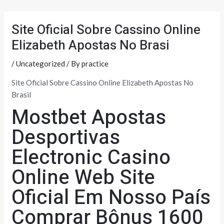
Skip
Post
to
navigation
Site Oficial Sobre Cassino Online
content
Elizabeth Apostas No Brasi
/
Uncategorized
/ By
practice
Site Oficial Sobre Cassino Online Elizabeth Apostas No
Brasil
Mostbet Apostas
Desportivas
Electronic Casino
Online Web Site
Oficial Em Nosso País
Comprar Bônus 1600