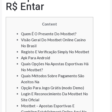
R$ Entar
Content
Quem É O Presente Do Mostbet?
Visão Geral Do Mostbet Online Casino
No Brasil
Registo E Verificação Simply No Mostbet
Apk Para Android
Quais Opções Na Apostas Esportivas Há
No Mostbet?
Quais Métodos Sobre Pagamento São
Aceitos Na
Opção Para Jogo Grátis (modo Demo)
Login E Reconocimiento Da Mostbet No
Site Oficial
Mostbet – Apostas Esportivas E
Gambling Establishment Online Aqui No