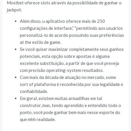
Mostbet oferece slots através da possibilidade de ganhar o
jackpot.
Além disso, u aplicativo oferece mais de 250
configurações de interface,” “permitindo aos usuários
personalizá-lo de acordo possuindo suas preferências
at the estilo de game.
Se você quiser maximizar completamente seus ganhos
potenciais, esta opção sobre apostas é alguma
excelente substituição, a partir de que você preveja
com precisão operating-system resultados.
Com mais da década de atuação no mercado, some
sort of plataforma é reconhecida por sua legalidade e
confiabilidade.
Em geral, existem muitas armadilhas em tal
construtor, mas, tendo aprendido e entendido todo o
ponto, você pode ganhar bem mais nesse esporte do
que mhh realidade.