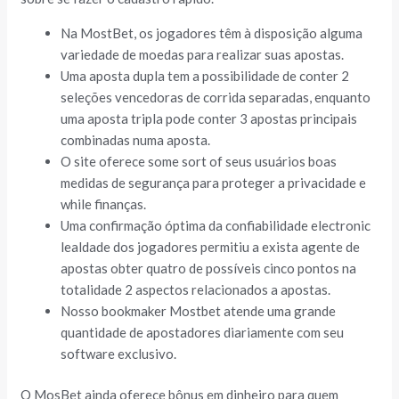
Na MostBet, os jogadores têm à disposição alguma
variedade de moedas para realizar suas apostas.
Uma aposta dupla tem a possibilidade de conter 2
seleções vencedoras de corrida separadas, enquanto
uma aposta tripla pode conter 3 apostas principais
combinadas numa aposta.
O site oferece some sort of seus usuários boas
medidas de segurança para proteger a privacidade e
while finanças.
Uma confirmação óptima da confiabilidade electronic
lealdade dos jogadores permitiu a exista agente de
apostas obter quatro de possíveis cinco pontos na
totalidade 2 aspectos relacionados a apostas.
Nosso bookmaker Mostbet atende uma grande
quantidade de apostadores diariamente com seu
software exclusivo.
O MosBet ainda oferece bônus em dinheiro para quem