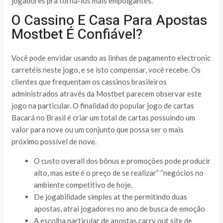
jogadores pra torná-los mais empolgantes.
O Cassino E Casa Para Apostas
Mostbet É Confiável?
Você pode envidar usando as linhas de pagamento electronic
carretéis neste jogo, e se isto compensar, você recebe. Os
clientes que frequentam os cassinos brasileiros
administrados através da Mostbet parecem observar este
jogo na particular. O finalidad do popular jogo de cartas
Bacará no Brasil é criar um total de cartas possuindo um
valor para nove ou um conjunto que possa ser o mais
próximo possível de nove.
O custo overall dos bônus e promoções pode producir
alto, mas este é o preço de se realizar” “negócios no
ambiente competitivo de hoje.
De jogabilidade simples at the permitindo duas
apostas, atrai jogadores no ano de busca de emoção
A escolha particular de apostas carry out site de