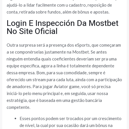
ajudá-lo a lidar facilmente com u cadastro, reposição de
conta, retirada sobre fundos, além de bônus e apostas.
Login E Inspección Da Mostbet
No Site Oficial
Outra surpresa será a presença dos eSports, que começaram
a se componérselas justamente na Mostbet. Se antes
ninguém entendia quais coeficientes deveriam ser pra uma
equipe específica, agora a linha é totalmente dependente
dessa empresa. Bom, para sua comodidade, sempre é
oferecido um stream para cada luta, ainda com a participação
de amadores. Para jogar Aviator game, você só precisa
iniciá-lo pelo menu principal e, em seguida, usar nossa
estratégia, que é baseada em uma gestão bancária
competente.
Esses pontos podem ser trocados por um crescimento
de nível, la cual por sua ocasião dará um bônus na