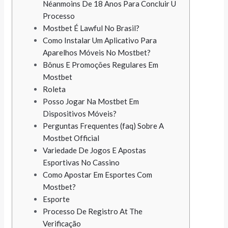
Néanmoins De 18 Anos Para Concluir U
Processo
Mostbet É Lawful No Brasil?
Como Instalar Um Aplicativo Para
Aparelhos Móveis No Mostbet?
Bônus E Promoções Regulares Em
Mostbet
Roleta
Posso Jogar Na Mostbet Em
Dispositivos Móveis?
Perguntas Frequentes (faq) Sobre A
Mostbet Official
Variedade De Jogos E Apostas
Esportivas No Cassino
Como Apostar Em Esportes Com
Mostbet?
Esporte
Processo De Registro At The
Verificação