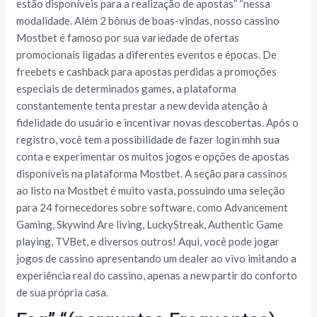
estão disponíveis para a realização de apostas” “nessa
modalidade. Além 2 bônus de boas-vindas, nosso cassino
Mostbet é famoso por sua variedade de ofertas
promocionais ligadas a diferentes eventos e épocas. De
freebets e cashback para apostas perdidas a promoções
especiais de determinados games, a plataforma
constantemente tenta prestar a new devida atenção à
fidelidade do usuário e incentivar novas descobertas. Após o
registro, você tem a possibilidade de fazer login mhh sua
conta e experimentar os muitos jogos e opções de apostas
disponíveis na plataforma Mostbet. A seção para cassinos
ao listo na Mostbet é muito vasta, possuindo uma seleção
para 24 fornecedores sobre software, como Advancement
Gaming, Skywind Are living, LuckyStreak, Authentic Game
playing, TVBet, e diversos outros! Aqui, você pode jogar
jogos de cassino apresentando um dealer ao vivo imitando a
experiência real do cassino, apenas a new partir do conforto
de sua própria casa.