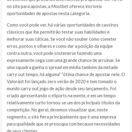
no site para apostas, a Mostbet oferece incríveis
oportunidades de apostas nesta categoria.
Como você pode ver, há várias oportunidades de cassinos
clássicos que lhe permitirão testar suas habilidades e
melhorar suas táticas. Se você não souber como cometer
erros, pontos e olhares e como dar a posição da equipe
contra outra, você pode sostenerse fazendo uma
expresamente cega com uma grande chance de arruinar. Se
uma squadra ganha o spread em média também da metade
carry out tempo, há alguma” “ótima chance de apostar nele. O
Valorant foi lançado zero verão de 2020 e tem tomado o
mundo carry out jogo de ação desde seu lançamento. Foi
criado apresentando o eSports na mente, e em um tempo
relativamente curto tornou-se um dos principais títulos da
competição. No geral, devemos visualizar que, neste
segmento, o site fiera principalmente que é uma empresa
para qualidade que ze preocupa com because necessidades
de seus clientes.