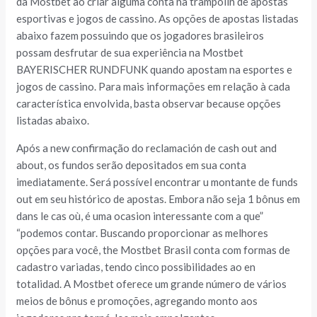
da Mostbet ao criar alguma conta na trampolín de apostas
esportivas e jogos de cassino. As opções de apostas listadas
abaixo fazem possuindo que os jogadores brasileiros
possam desfrutar de sua experiência na Mostbet
BAYERISCHER RUNDFUNK quando apostam na esportes e
jogos de cassino. Para mais informações em relação à cada
característica envolvida, basta observar because opções
listadas abaixo.
Após a new confirmação do reclamación de cash out and
about, os fundos serão depositados em sua conta
imediatamente. Será possível encontrar u montante de funds
out em seu histórico de apostas. Embora não seja 1 bônus em
dans le cas où, é uma ocasion interessante com a que”
“podemos contar. Buscando proporcionar as melhores
opções para você, the Mostbet Brasil conta com formas de
cadastro variadas, tendo cinco possibilidades ao en
totalidad. A Mostbet oferece um grande número de vários
meios de bônus e promoções, agregando monto aos