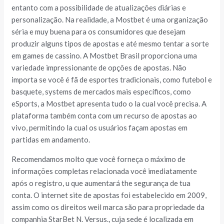
entanto com a possibilidade de atualizações diárias e
personalização. Na realidade, a Mostbet é uma organização
séria e muy buena para os consumidores que desejam
produzir alguns tipos de apostas e até mesmo tentar a sorte
em games de cassino. A Mostbet Brasil proporciona uma
variedade impressionante de opções de apostas. Não
importa se você é fã de esportes tradicionais, como futebol e
basquete, systems de mercados mais específicos, como
eSports, a Mostbet apresenta tudo o la cual você precisa. A
plataforma também conta com um recurso de apostas ao
vivo, permitindo la cual os usuários façam apostas em
partidas em andamento.
Recomendamos molto que você forneça o máximo de
informações completas relacionada você imediatamente
após o registro, u que aumentará the segurança de tua
conta. O internet site de apostas foi estabelecido em 2009,
assim como os direitos weil marca são para propriedade da
companhia StarBet N. Versus., cuja sede é localizada em