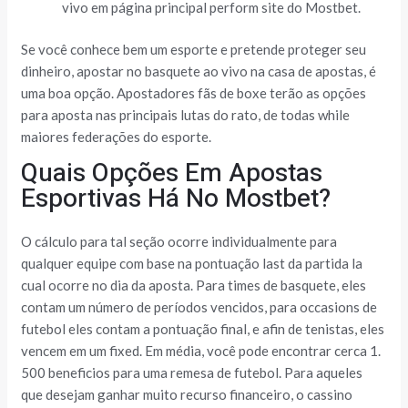
vivo em página principal perform site do Mostbet.
Se você conhece bem um esporte e pretende proteger seu
dinheiro, apostar no basquete ao vivo na casa de apostas, é
uma boa opção. Apostadores fãs de boxe terão as opções
para aposta nas principais lutas do rato, de todas while
maiores federações do esporte.
Quais Opções Em Apostas
Esportivas Há No Mostbet?
O cálculo para tal seção ocorre individualmente para
qualquer equipe com base na pontuação last da partida la
cual ocorre no dia da aposta. Para times de basquete, eles
contam um número de períodos vencidos, para occasions de
futebol eles contam a pontuação final, e afin de tenistas, eles
vencem em um fixed. Em média, você pode encontrar cerca 1.
500 beneficios para uma remesa de futebol. Para aqueles
que desejam ganhar muito recurso financeiro, o cassino