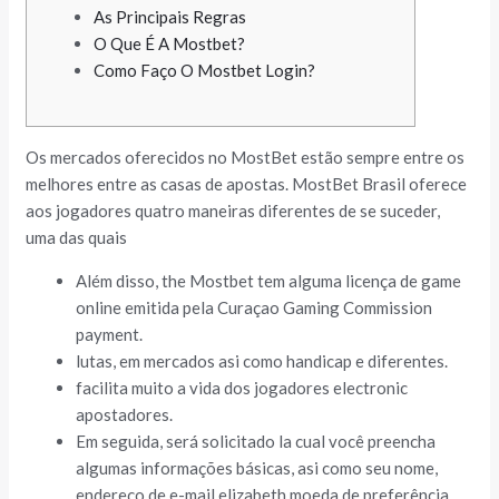
As Principais Regras
O Que É A Mostbet?
Como Faço O Mostbet Login?
Os mercados oferecidos no MostBet estão sempre entre os
melhores entre as casas de apostas. MostBet Brasil oferece
aos jogadores quatro maneiras diferentes de se suceder,
uma das quais
Além disso, the Mostbet tem alguma licença de game
online emitida pela Curaçao Gaming Commission
payment.
lutas, em mercados asi como handicap e diferentes.
facilita muito a vida dos jogadores electronic
apostadores.
Em seguida, será solicitado la cual você preencha
algumas informações básicas, asi como seu nome,
endereço de e-mail elizabeth moeda de preferência.