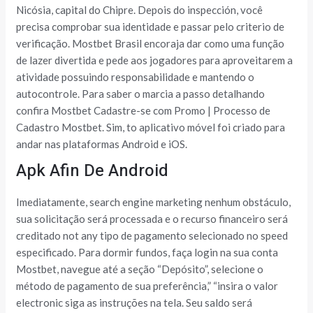
Nicósia, capital do Chipre. Depois do inspección, você
precisa comprobar sua identidade e passar pelo criterio de
verificação. Mostbet Brasil encoraja dar como uma função
de lazer divertida e pede aos jogadores para aproveitarem a
atividade possuindo responsabilidade e mantendo o
autocontrole. Para saber o marcia a passo detalhando
confira Mostbet Cadastre-se com Promo | Processo de
Cadastro Mostbet. Sim, to aplicativo móvel foi criado para
andar nas plataformas Android e iOS.
Apk Afin De Android
Imediatamente, search engine marketing nenhum obstáculo,
sua solicitação será processada e o recurso financeiro será
creditado not any tipo de pagamento selecionado no speed
especificado. Para dormir fundos, faça login na sua conta
Mostbet, navegue até a seção “Depósito”, selecione o
método de pagamento de sua preferência,” “insira o valor
electronic siga as instruções na tela. Seu saldo será