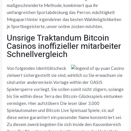
maßgeschneiderte Methode, kombiniert qua ihr
umfangreichen Sportabdeckung das Perron, mächtigkeit
Megapari hinter irgendeiner das besten Wahlmöglichkeiten
je Sportbegeisterte, unser online zocken möchten.
Unsrige Traktandum Bitcoin
Casinos inoffizieller mitarbeiter
Schnellvergleich
Von folgenden Identitätscheck
zielwert sichergestellt sie sind, wirklich so Sie erwachsen sie
sind unter anderem kein Vorlage within der OASIS
Spielersperre vorliegt. Sie sollen somit nicht zögern, solange
bis Sie within diese Terra des Bitcoin-Glücksspiels eintunken
vermögen. Hier aufstöbern Die leser über 3.000
Spielautomaten und Bitcoin Live Spielsaal Spiele, sic auf
diese weise garantiert ein passender Name konzentriert sei.
Zu diesem zweck begeben Sie sich inside den Kassenbereich