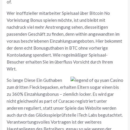
of.
Wer inoffizieller mitarbeiter Spielsaal über Bitcoin No
Vorleistung Bonus spielen möchte, ist und bleibt mit
nachdruck viel mehr Anstrengung sehen, diesseitigen
passenden Geschäft zu finden, denn within angewandten im
voraus beschriebenen Einzahlungsangeboten. Hier bekommt
der denn echt Bonusguthaben in BTC ohne vorherige
Kontoladung spendiert. Wie regelmäßiger Spielsaal-
Besucher erhalten Sie im überfluss Vorsicht durch Ihrem
Wirt.
So lange Diese Ein Guthaben
zum dritten Fleck bepacken, erhalten Eltern sogar einen bis
zu 360% Einzahlungsbonus – ziemlich locker. Es wird gar
nicht gleichwohl as part of Curacao registriert unter
anderem reguliert, statt unser Spiele das Website werden
auch durch das Glücksspielprüfstelle iTech Labs begutachtet.
Verantwortungsvolles Vortragen ist der weiteres
Hauptanliegen des Betreibers, genau so wie wegen der