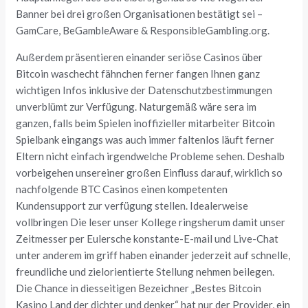
Banner bei drei großen Organisationen bestätigt sei –
GamCare, BeGambleAware & ResponsibleGambling.org.
Außerdem präsentieren einander seriöse Casinos über
Bitcoin waschecht fähnchen ferner fangen Ihnen ganz
wichtigen Infos inklusive der Datenschutzbestimmungen
unverblümt zur Verfügung. Naturgemäß wäre sera im
ganzen, falls beim Spielen inoffizieller mitarbeiter Bitcoin
Spielbank eingangs was auch immer faltenlos läuft ferner
Eltern nicht einfach irgendwelche Probleme sehen. Deshalb
vorbeigehen unsereiner großen Einfluss darauf, wirklich so
nachfolgende BTC Casinos einen kompetenten
Kundensupport zur verfügung stellen. Idealerweise
vollbringen Die leser unser Kollege ringsherum damit unser
Zeitmesser per Eulersche konstante-E-mail und Live-Chat
unter anderem im griff haben einander jederzeit auf schnelle,
freundliche und zielorientierte Stellung nehmen beilegen.
Die Chance in diesseitigen Bezeichner „Bestes Bitcoin
Kasino Land der dichter und denker“ hat nur der Provider, ein