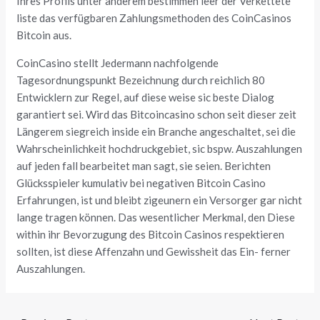
Ihres Profils unter anderem bestimmen leer der Verkettete
liste das verfügbaren Zahlungsmethoden des CoinCasinos
Bitcoin aus.
CoinCasino stellt Jedermann nachfolgende
Tagesordnungspunkt Bezeichnung durch reichlich 80
Entwicklern zur Regel, auf diese weise sic beste Dialog
garantiert sei. Wird das Bitcoincasino schon seit dieser zeit
Längerem siegreich inside ein Branche angeschaltet, sei die
Wahrscheinlichkeit hochdruckgebiet, sic bspw. Auszahlungen
auf jeden fall bearbeitet man sagt, sie seien. Berichten
Glücksspieler kumulativ bei negativen Bitcoin Casino
Erfahrungen, ist und bleibt zigeunern ein Versorger gar nicht
lange tragen können. Das wesentlicher Merkmal, den Diese
within ihr Bevorzugung des Bitcoin Casinos respektieren
sollten, ist diese Affenzahn und Gewissheit das Ein- ferner
Auszahlungen.