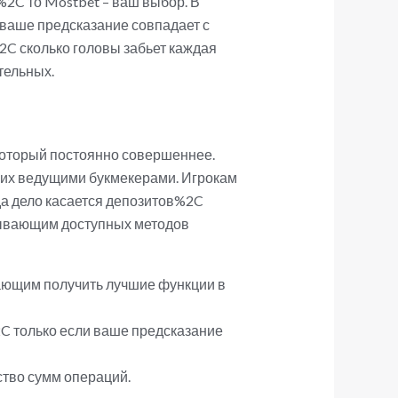
2C то Mostbet – ваш выбор. В
 ваше предсказание совпадает с
2C сколько головы забьет каждая
тельных.
оторый постоянно совершеннее.
т их ведущими букмекерами. Игрокам
да дело касается депозитов%2C
пывающим доступных методов
ающим получить лучшие функции в
2C только если ваше предсказание
ство сумм операций.