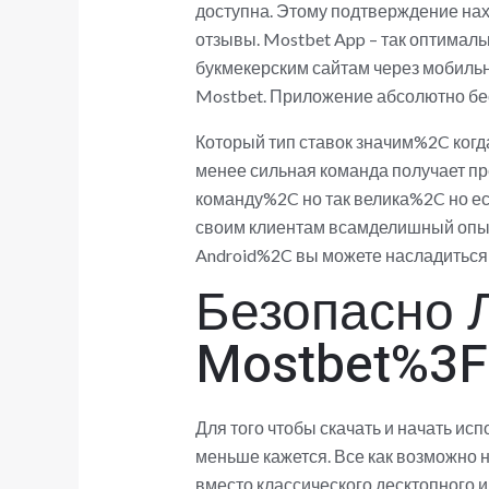
доступна. Этому подтверждение на
отзывы. Mostbet App – так оптимал
букмекерским сайтам через мобильн
Mostbet. Приложение абсолютно бес
Который тип ставок значим%2C когд
менее сильная команда получает п
команду%2C но так велика%2C но е
своим клиентам всамделишный опыт 
Android%2C вы можете насладиться
Безопасно 
Mostbet%3F
Для того чтобы скачать и начать и
меньше кажется. Все как возможно
вместо классического десктопного и