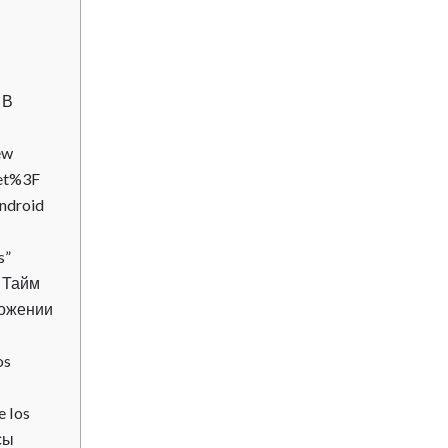
 В
ew
et%3F
ndroid
s”
 Тайм
ложении
os
 Ios
сы