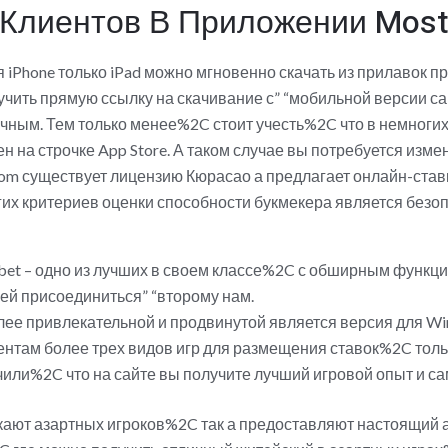
 Клиентов В Приложении Most
iPhone только iPad можно мгновенно скачать из прилавок пр
учить прямую ссылку на скачивание с” “мобильной версии с
чным. Тем только менее%2C стоит учесть%2C что в немногих
 на строчке App Store. А таком случае вы потребуется изм
com существует лицензию Кюрасао а предлагает онлайн-ставк
гих критериев оценки способности букмекера является безо
bet – одно из лучших в своем классе%2C с обширным функ
й присоединиться” “второму нам.
ее привлекательной и продвинутой является версия для Wi
ентам более трех видов игр для размещения ставок%2C толь
или%2C что на сайте вы получите лучший игровой опыт и с
ают азартных игроков%2C так а предоставляют настоящий а