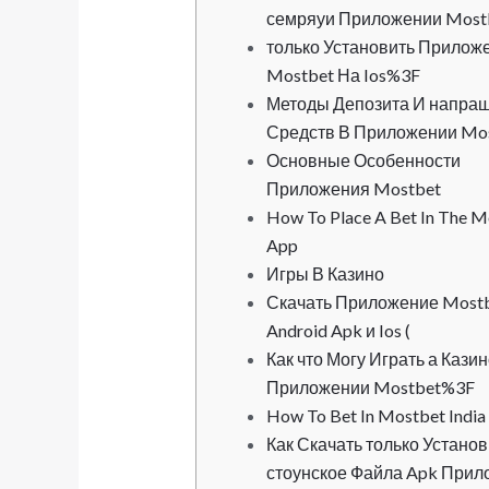
семряуи Приложении Most
только Установить Прилож
Mostbet На Ios%3F
Методы Депозита И напра
Средств В Приложении Mo
Основные Особенности
Приложения Mostbet
How To Place A Bet In The M
App
Игры В Казино
Скачать Приложение Mostb
Android Apk и Ios (
Как что Могу Играть а Казин
Приложении Mostbet%3F
How To Bet In Mostbet India
Как Скачать только Установ
стоунское Файла Apk Прил