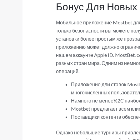
Бонус Для Новых
Мобильное приложение Mostbet для 
только безопасности вы можете пол
установки более простым же прозра
приложению может должно ограничен
нашем аккаунте Apple ID. MostBet. 
разных стран мира. Одним из немно
операций.
Приложение дли ставок Most
многочисленных пользователе
Намного не менее%2C наибол
Mostbet предлагает всем кли
Поставщики контента обеспеч
Однако небольшие турниры привлек