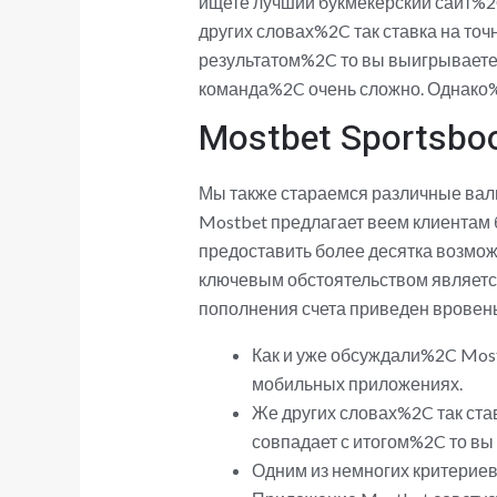
ищете лучший букмекерский сайт%2C
других словах%2C так ставка на то
результатом%2C то вы выигрываете.
команда%2C очень сложно. Однако%2
Mostbet Sportsbo
Мы также стараемся различные ва
Mostbet предлагает веем клиентам 
предоставить более десятка возмож
ключевым обстоятельством являетс
пополнения счета приведен вровен
Как и уже обсуждали%2C Mos
мобильных приложениях.
Же других словах%2C так ста
совпадает с итогом%2C то вы
Одним из немногих критериев