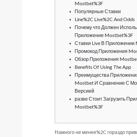
Mostbet%3F
Популярные Ставки
Line%2C Live%2C And Odds
Почему что Должен Исполь
Приложение Mostbet%3F
Ставки Live В Приложении 
Промокод Приложения Mos
Обзор Приложения Mostbe
Benefits Of Using The App
Преимущества Приложени
Mostbet И Сравнение С М
Версией
разве Стоит Загрузить Пр
Mostbet%3F
Намного не менее%2C гораздо прив