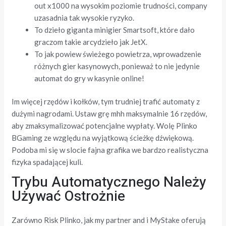
out x1000 na wysokim poziomie trudności, company
uzasadnia tak wysokie ryzyko.
To dzieło giganta minigier Smartsoft, które dało
graczom takie arcydzieło jak JetX.
To jak powiew świeżego powietrza, wprowadzenie
różnych gier kasynowych, ponieważ to nie jedynie
automat do gry w kasynie online!
Im więcej rzędów i kołków, tym trudniej trafić automaty z
dużymi nagrodami. Ustaw grę mhh maksymalnie 16 rzędów,
aby zmaksymalizować potencjalne wypłaty. Wolę Plinko
BGaming ze względu na wyjątkową ścieżkę dźwiękową.
Podoba mi się w slocie fajna grafika we bardzo realistyczna
fizyka spadającej kuli.
Trybu Automatycznego Należy
Używać Ostrożnie
Zarówno Risk Plinko, jak my partner and i MyStake oferują