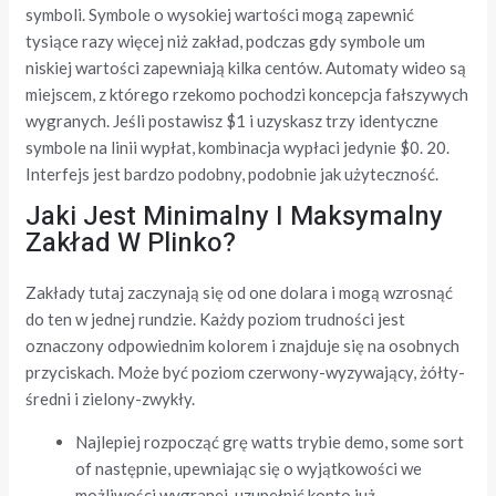
symboli. Symbole o wysokiej wartości mogą zapewnić
tysiące razy więcej niż zakład, podczas gdy symbole um
niskiej wartości zapewniają kilka centów. Automaty wideo są
miejscem, z którego rzekomo pochodzi koncepcja fałszywych
wygranych. Jeśli postawisz $1 i uzyskasz trzy identyczne
symbole na linii wypłat, kombinacja wypłaci jedynie $0. 20.
Interfejs jest bardzo podobny, podobnie jak użyteczność.
Jaki Jest Minimalny I Maksymalny
Zakład W Plinko?
Zakłady tutaj zaczynają się od one dolara i mogą wzrosnąć
do ten w jednej rundzie. Każdy poziom trudności jest
oznaczony odpowiednim kolorem i znajduje się na osobnych
przyciskach. Może być poziom czerwony-wyzywający, żółty-
średni i zielony-zwykły.
Najlepiej rozpocząć grę watts trybie demo, some sort
of następnie, upewniając się o wyjątkowości we
możliwości wygranej, uzupełnić konto już