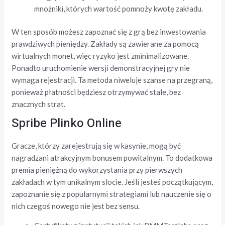
mnożniki, których wartość pomnoży kwotę zakładu.
W ten sposób możesz zapoznać się z grą bez inwestowania
prawdziwych pieniędzy. Zakłady są zawierane za pomocą
wirtualnych monet, więc ryzyko jest zminimalizowane.
Ponadto uruchomienie wersji demonstracyjnej gry nie
wymaga rejestracji. Ta metoda niweluje szanse na przegraną,
ponieważ płatności będziesz otrzymywać stale, bez
znacznych strat.
Spribe Plinko Online
Gracze, którzy zarejestrują się w kasynie, mogą być
nagradzani atrakcyjnym bonusem powitalnym. To dodatkowa
premia pieniężną do wykorzystania przy pierwszych
zakładach w tym unikalnym slocie. Jeśli jesteś początkującym,
zapoznanie się z popularnymi strategiami lub nauczenie się o
nich czegoś nowego nie jest bez sensu.