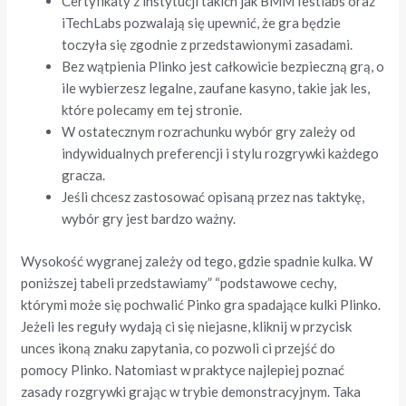
Certyfikaty z instytucji takich jak BMMTestlabs oraz
iTechLabs pozwalają się upewnić, że gra będzie
toczyła się zgodnie z przedstawionymi zasadami.
Bez wątpienia Plinko jest całkowicie bezpieczną grą, o
ile wybierzesz legalne, zaufane kasyno, takie jak les,
które polecamy em tej stronie.
W ostatecznym rozrachunku wybór gry zależy od
indywidualnych preferencji i stylu rozgrywki każdego
gracza.
Jeśli chcesz zastosować opisaną przez nas taktykę,
wybór gry jest bardzo ważny.
Wysokość wygranej zależy od tego, gdzie spadnie kulka. W
poniższej tabeli przedstawiamy” “podstawowe cechy,
którymi może się pochwalić Pinko gra spadające kulki Plinko.
Jeżeli les reguły wydają ci się niejasne, kliknij w przycisk
unces ikoną znaku zapytania, co pozwoli ci przejść do
pomocy Plinko. Natomiast w praktyce najlepiej poznać
zasady rozgrywki grając w trybie demonstracyjnym. Taka