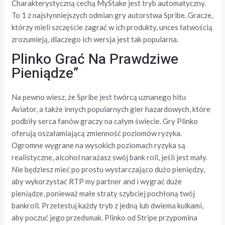
Charakterystyczną cechą MyStake jest tryb automatyczny.
To 1 z najsłynniejszych odmian gry autorstwa Spribe. Gracze,
którzy mieli szczęście zagrać w ich produkty, unces łatwością
zrozumieją, dlaczego ich wersja jest tak popularna.
Plinko Grać Na Prawdziwe
Pieniądze”
Na pewno wiesz, że Spribe jest twórcą uznanego hitu
Aviator, a także innych popularnych gier hazardowych, które
podbiły serca fanów graczy na całym świecie. Gry Plinko
oferują oszałamiającą zmienność poziomów ryzyka.
Ogromne wygrane na wysokich poziomach ryzyka są
realistyczne, alcohol narażasz swój bank roll, jeśli jest mały.
Nie będziesz mieć po prostu wystarczająco dużo pieniędzy,
aby wykorzystać RTP my partner and i wygrać duże
pieniądze, ponieważ małe straty szybciej pochłoną twój
bankroll. Przetestuj każdy tryb z jedną lub dwiema kulkami,
aby poczuć jego przedsmak. Plinko od Stripe przypomina