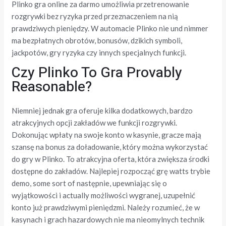
Plinko gra online za darmo umożliwia przetrenowanie
rozgrywki bez ryzyka przed przeznaczeniem na nią
prawdziwych pieniędzy. W automacie Plinko nie und nimmer
ma bezpłatnych obrotów, bonusów, dzikich symboli,
jackpotów, gry ryzyka czy innych specjalnych funkcji.
Czy Plinko To Gra Provably
Reasonable?
Niemniej jednak gra oferuje kilka dodatkowych, bardzo
atrakcyjnych opcji zakładów we funkcji rozgrywki.
Dokonując wpłaty na swoje konto w kasynie, gracze mają
szansę na bonus za doładowanie, który można wykorzystać
do gry w Plinko. To atrakcyjna oferta, która zwiększa środki
dostępne do zakładów. Najlepiej rozpocząć grę watts trybie
demo, some sort of następnie, upewniając się o
wyjątkowości i actually możliwości wygranej, uzupełnić
konto już prawdziwymi pieniędzmi. Należy rozumieć, że w
kasynach i grach hazardowych nie ma nieomylnych technik