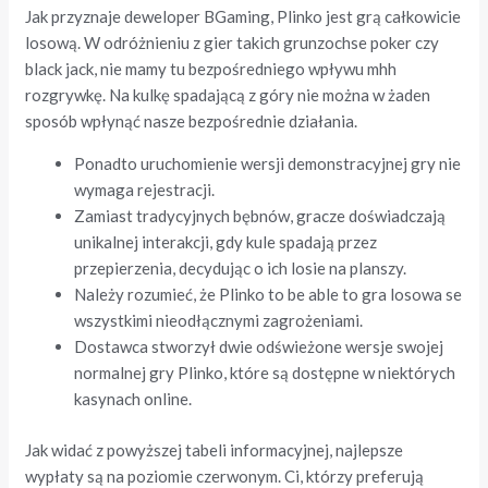
Jak przyznaje deweloper BGaming, Plinko jest grą całkowicie
losową. W odróżnieniu z gier takich grunzochse poker czy
black jack, nie mamy tu bezpośredniego wpływu mhh
rozgrywkę. Na kulkę spadającą z góry nie można w żaden
sposób wpłynąć nasze bezpośrednie działania.
Ponadto uruchomienie wersji demonstracyjnej gry nie
wymaga rejestracji.
Zamiast tradycyjnych bębnów, gracze doświadczają
unikalnej interakcji, gdy kule spadają przez
przepierzenia, decydując o ich losie na planszy.
Należy rozumieć, że Plinko to be able to gra losowa se
wszystkimi nieodłącznymi zagrożeniami.
Dostawca stworzył dwie odświeżone wersje swojej
normalnej gry Plinko, które są dostępne w niektórych
kasynach online.
Jak widać z powyższej tabeli informacyjnej, najlepsze
wypłaty są na poziomie czerwonym. Ci, którzy preferują