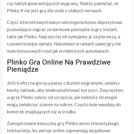
czy taktyk gwarantujących wygraną. Należy pamiętać, że
Plinko X nie jest grą dla osób o słabych nerwach.
Część internetowych kasyn udostępnia bonus depozytowe,
pozwalające zagrać za darmowe pieniądze w gry instant,
takie jak Plinko. Najczęściej otrzymujemy je za pierwszą, a
czasami kolejne wpłaty. Natomiast w ramach samej gry nie
mum bonusowych rund jak w niektórych automatach.
Plinko Gra Online Na Prawdziwe
Pieniądze
Jeśli trafisz na gorącą passę z dużymi wygranymi, zwiększ
kwotę zakładu, aby zmaksymalizować korzyści. Zwycięstwo
w grze Plinko zależy od szczęścia, ale niektóre strategie
mogą zwiększyć szanse na sukces. Często kule wpadają do
komórek znajdujących się w środku.
Zainspirowane klasyczną grą Plinko unces telewizyjnego
teleturnieju, les wersje online zapewniają wyjątkowe