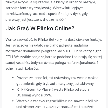
funkcja aktywuje się rzadko, ale kiedy in order to nastąpi,
zarobisz fantastyczną kwotę. Wbrew intuicyjnym
oczekiwaniom, gracz może upuścić kolejny dysk, gdy
pierwszy jest jeszcze w drodze na dół.”
Jak Grać W Plinko Online?
Warto zauważyć, że Plinko BetFury ma dość ciekawe funkcje.
Jeśli graczowi nie udało się trafić jackpota, nadal ma
możliwość dodatkowej wygranej do 5 BTC lub seventy eight
ETH. Wszystkie opcje są bardzo podobne i opierają się na tej
samej zasadzie. Jedyna różnica polega na funkcjonalności i
schematach kolorów.
Poziom zmienności jest ustawiany raz we nie można
get zmienić, gdy tryb automatyczny jest aktywny.
RTP (Return to Player) watts Plinko od studia
BGaming wynosi 99%.
Warto dla zabawy zagrać kilka rund, nawet jeżeli nie
und nimmer zamierzasz przeznaczać em to dużych