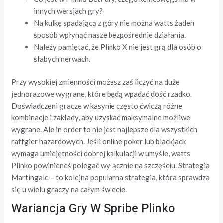
innych wersjach gry?
Na kulkę spadającą z góry nie można watts żaden
sposób wpłynąć nasze bezpośrednie działania.
Należy pamiętać, że Plinko X nie jest grą dla osób o
słabych nerwach.
Przy wysokiej zmienności możesz zaś liczyć na duże
jednorazowe wygrane, które będą wpadać dość rzadko.
Doświadczeni gracze w kasynie często ćwiczą różne
kombinacje i zakłady, aby uzyskać maksymalne możliwe
wygrane. Ale in order to nie jest najlepsze dla wszystkich
raffgier hazardowych. Jeśli online poker lub blackjack
wymaga umiejętności dobrej kalkulacji w umyśle, watts
Plinko powinieneś polegać wyłącznie na szczęściu. Strategia
Martingale – to kolejna popularna strategia, która sprawdza
się u wielu graczy na całym świecie.
Wariancja Gry W Spribe Plinko