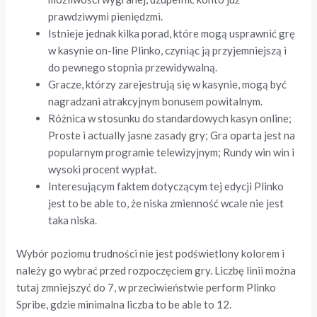
prawdziwymi pieniędzmi.
Istnieje jednak kilka porad, które mogą usprawnić grę
w kasynie on-line Plinko, czyniąc ją przyjemniejszą i
do pewnego stopnia przewidywalną.
Gracze, którzy zarejestrują się w kasynie, mogą być
nagradzani atrakcyjnym bonusem powitalnym.
Różnica w stosunku do standardowych kasyn online;
Proste i actually jasne zasady gry; Gra oparta jest na
popularnym programie telewizyjnym; Rundy win win i
wysoki procent wypłat.
Interesującym faktem dotyczącym tej edycji Plinko
jest to be able to, że niska zmienność wcale nie jest
taka niska.
Wybór poziomu trudności nie jest podświetlony kolorem i
należy go wybrać przed rozpoczęciem gry. Liczbę linii można
tutaj zmniejszyć do 7, w przeciwieństwie perform Plinko
Spribe, gdzie minimalna liczba to be able to 12.