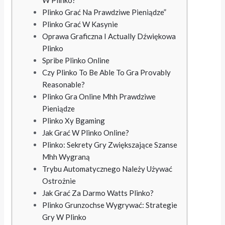
W Plinko?
Plinko Grać Na Prawdziwe Pieniądze”
Plinko Grać W Kasynie
Oprawa Graficzna I Actually Dźwiękowa
Plinko
Spribe Plinko Online
Czy Plinko To Be Able To Gra Provably
Reasonable?
Plinko Gra Online Mhh Prawdziwe
Pieniądze
Plinko Xy Bgaming
Jak Grać W Plinko Online?
Plinko: Sekrety Gry Zwiększające Szanse
Mhh Wygraną
Trybu Automatycznego Należy Używać
Ostrożnie
Jak Grać Za Darmo Watts Plinko?
Plinko Grunzochse Wygrywać: Strategie
Gry W Plinko