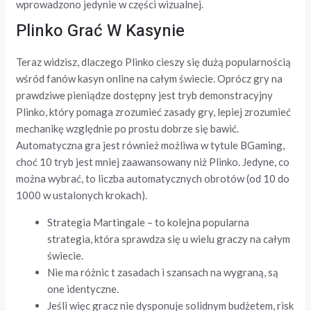
wprowadzono jedynie w części wizualnej.
Plinko Grać W Kasynie
Teraz widzisz, dlaczego Plinko cieszy się dużą popularnością
wśród fanów kasyn online na całym świecie. Oprócz gry na
prawdziwe pieniądze dostępny jest tryb demonstracyjny
Plinko, który pomaga zrozumieć zasady gry, lepiej zrozumieć
mechanikę względnie po prostu dobrze się bawić.
Automatyczna gra jest również możliwa w tytule BGaming,
choć 10 tryb jest mniej zaawansowany niż Plinko. Jedyne, co
można wybrać, to liczba automatycznych obrotów (od 10 do
1000 w ustalonych krokach).
Strategia Martingale – to kolejna popularna
strategia, która sprawdza się u wielu graczy na całym
świecie.
Nie ma różnic t zasadach i szansach na wygraną, są
one identyczne.
Jeśli więc gracz nie dysponuje solidnym budżetem, risk