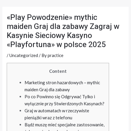
Skip
Post
to
navigation
«Play Powodzenie» mythic
content
maiden Graj dla zabawy Zagraj w
Kasynie Sieciowy Kasyno
«Playfortuna» w polsce 2025
/
Uncategorized
/ By
practice
Content
Marketing stron hazardowych – mythic
maiden Graj dla zabawy
Po co Powinno się Odgrywać Tylko i
wyłącznie przy Stwierdzonych Kasynach?
Graj w automatach w rzeczywiste
pieniążki wraz z telefonu
Bądź muszę mieć specjalne zastosowanie,