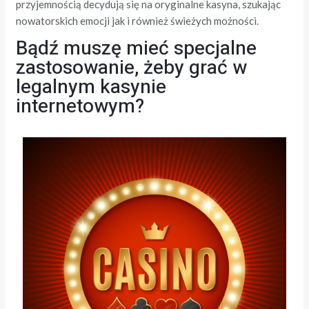
przyjemnością decydują się na oryginalne kasyna, szukając
nowatorskich emocji jak i również świeżych możności.
Bądź muszę mieć specjalne
zastosowanie, żeby grać w
legalnym kasynie
internetowym?