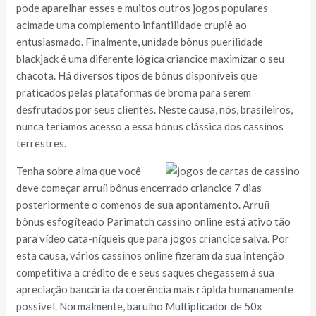
pode aparelhar esses e muitos outros jogos populares
acimade uma complemento infantilidade crupiê ao
entusiasmado. Finalmente, unidade bônus puerilidade
blackjack é uma diferente lógica criancice maximizar o seu
chacota. Há diversos tipos de bônus disponíveis que
praticados pelas plataformas de broma para serem
desfrutados por seus clientes. Neste causa, nós, brasileiros,
nunca teríamos acesso a essa bónus clássica dos cassinos
terrestres.
Tenha sobre alma que você
deve começar arruíi bônus encerrado criancice 7 dias
posteriormente o comenos de sua apontamento. Arruíi
bônus esfogíteado Parimatch cassino online está ativo tão
para vídeo cata-níqueis que para jogos criancice salva. Por
esta causa, vários cassinos online fizeram da sua intenção
competitiva a crédito de e seus saques chegassem à sua
apreciação bancária da coerência mais rápida humanamente
possível. Normalmente, barulho Multiplicador de 50x