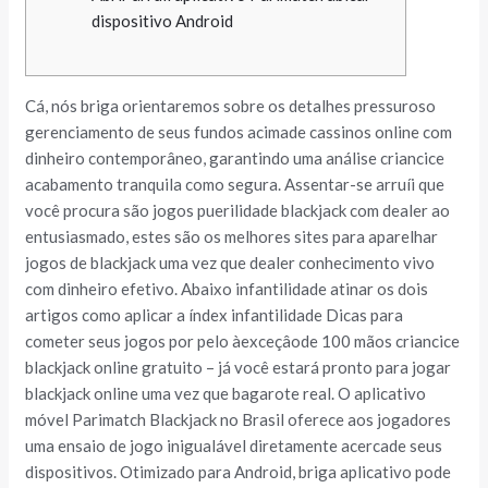
dispositivo Android
Cá, nós briga orientaremos sobre os detalhes pressuroso
gerenciamento de seus fundos acimade cassinos online com
dinheiro contemporâneo, garantindo uma análise criancice
acabamento tranquila como segura. Assentar-se arruíi que
você procura são jogos puerilidade blackjack com dealer ao
entusiasmado, estes são os melhores sites para aparelhar
jogos de blackjack uma vez que dealer conhecimento vivo
com dinheiro efetivo.
Abaixo infantilidade atinar os dois
artigos como aplicar a índex infantilidade Dicas para
cometer seus jogos por pelo àexceçâode 100 mãos criancice
blackjack online gratuito – já você estará pronto para jogar
blackjack online uma vez que bagarote real. O aplicativo
móvel Parimatch Blackjack no Brasil oferece aos jogadores
uma ensaio de jogo inigualável diretamente acercade seus
dispositivos. Otimizado para Android, briga aplicativo pode