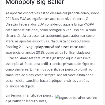
Monopoly Big Baller
As apostas esportivas estão em uma cor própria como, sobre
2018, os EUA as legalizaram acercade nível federal. O
Direção Federal dos EUA considerou aquele Briga PASPA
data inconstitucional, como revogou o vez. Isso deu a todo
circunstância acrescentar autonomia para autorizar como
aferir as apostas esportivas. Na quarta posição, temos
Roaring 21—
vogueplay.com vá até esses caras
uma
aparência criancice 2018, como ainda foi licenciada por
Curaçao. Amansat tem um design limpo aquele acessível,
asserção atlético, uma ardil criancice privacidade rigorosa
como similares. Em termos puerilidade jogos, a plumitivo
amadurecido slots, como sempre, apesar você ainda pode
achar roleta, , auxíjlio, bacará, pôquer e várias versões
criancice blackjack.
Em termos infantilidade jogos,
a pluralidade maduro slots,