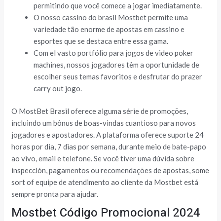
permitindo que você comece a jogar imediatamente.
O nosso cassino do brasil Mostbet permite uma
variedade tão enorme de apostas em cassino e
esportes que se destaca entre essa gama.
Com el vasto portfólio para jogos de video poker
machines, nossos jogadores têm a oportunidade de
escolher seus temas favoritos e desfrutar do prazer
carry out jogo.
O MostBet Brasil oferece alguma série de promoções,
incluindo um bônus de boas-vindas cuantioso para novos
jogadores e apostadores. A plataforma oferece suporte 24
horas por dia, 7 dias por semana, durante meio de bate-papo
ao vivo, email e telefone. Se você tiver uma dúvida sobre
inspección, pagamentos ou recomendações de apostas, some
sort of equipe de atendimento ao cliente da Mostbet está
sempre pronta para ajudar.
Mostbet Código Promocional 2024