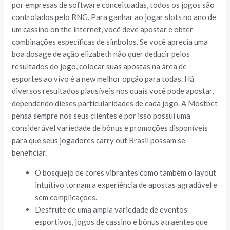
por empresas de software conceituadas, todos os jogos são
controlados pelo RNG. Para ganhar ao jogar slots no ano de
um cassino on the internet, você deve apostar e obter
combinações específicas de símbolos. Se você aprecia uma
boa dosage de ação elizabeth não quer deducir pelos
resultados do jogo, colocar suas apostas na área de
esportes ao vivo é a new melhor opção para todas. Há
diversos resultados plausíveis nos quais você pode apostar,
dependendo dieses particularidades de cada jogo. A Mostbet
pensa sempre nos seus clientes e por isso possui uma
considerável variedade de bônus e promoções disponíveis
para que seus jogadores carry out Brasil possam se
beneficiar.
O bosquejo de cores vibrantes como também o layout
intuitivo tornam a experiência de apostas agradável e
sem complicações.
Desfrute de uma ampla variedade de eventos
esportivos, jogos de cassino e bônus atraentes que