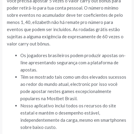
você precisa apostar 5 vezes o valor carry out bônus para
poder retirá-lo para tua conta pessoal. O número mínimo
sobre eventos no acumulador deve ter coeficientes de pelo
menos 1, 40, elizabeth não há remate pro número para
eventos que podem ser incluídos. As rodadas grátis estão
sujeitas a alguma exigência de expresamente de 60 vezes o
valor carry out bônus.
Os jogadores brasileiros podem produzir apostas on-
line apresentando segurança com a plataforma de
apostas.
Têm se mostrado tais como um dos elevados sucessos
ao redor do mundo atual, electronic por isso você
pode apostar nestes games excepcionalmente
populares na Mostbet Brasil.
Nosso aplicativo inclui todos os recursos do site
estatal e mantém o desempenho estável,
independentemente da carga, mesmo em smartphones
sobre baixo custo.