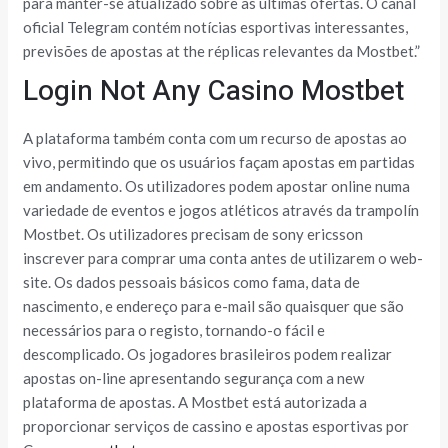
para manter-se atualizado sobre as últimas ofertas. O canal
oficial Telegram contém notícias esportivas interessantes,
previsões de apostas at the réplicas relevantes da Mostbet.”
Login Not Any Casino Mostbet
A plataforma também conta com um recurso de apostas ao
vivo, permitindo que os usuários façam apostas em partidas
em andamento. Os utilizadores podem apostar online numa
variedade de eventos e jogos atléticos através da trampolín
Mostbet. Os utilizadores precisam de sony ericsson
inscrever para comprar uma conta antes de utilizarem o web-
site. Os dados pessoais básicos como fama, data de
nascimento, e endereço para e-mail são quaisquer que são
necessários para o registo, tornando-o fácil e
descomplicado. Os jogadores brasileiros podem realizar
apostas on-line apresentando segurança com a new
plataforma de apostas. A Mostbet está autorizada a
proporcionar serviços de cassino e apostas esportivas por