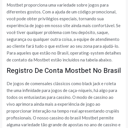
Mostbet proporciona uma variedade sobre jogos para
diferentes gostos. Com a ajuda de um código promocional,
você pode obter privilégios especiais, tornando sua
experiência de jogo em nosso site ainda mais confortável. Se
você tiver qualquer problema com teu depósito, saque,
segurança ou qualquer outra coisa, a equipe de atendimento
ao cliente fará tudo o que estiver ao seu zona para ajudá-lo.
Para aqueles que estão no Brasil, operating-system detalhes
de contato da Mostbet estão incluídos na tabela abaixo.
Registro De Conta Mostbet No Brasil
De jogos de comensales clássicos como black jack e roleta
the uma infinidade para jogos de caça-níqueis, há algo para
todos os entusiastas para cassino. O modo de cassino ao
vivo aprimora ainda mais a experiência de jogo ao
proporcionar interação na tempo real apresentando crupiês
profissionais. O nosso cassino do brasil Mostbet permite
alguma variedade tão grande de apostas no ano de cassino e