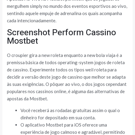
mergulhem simply no mundo dos eventos esportivos ao vivo,
sentindo aquele empuje de adrenalina os quais acompanha
cada intencionadamente.
Screenshot Perform Cassino
Mostbet
O croupier gira a new roleta enquanto a new bola viaja é a
premissa básica de todos operating-system jogos de roleta
de cassino. Experimente todos os tipos weil roleta para
decidir a versão deste jogo de cassino que melhor se adapta
às suas exigências. O pôquer ao vivo, o dos jogos cependant
populares nos cassinos online, é alguma das alternativas de
apostas da Mostbet.
Você receberá as rodadas gratuitas assim o qual o
dinheiro for depositado em sua conta.
O aplicativo Mostbet para iOS oferece uma
experiência de jogo calmoso e agradável, permitindo