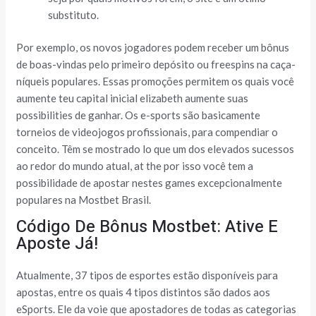
substituto.
Por exemplo, os novos jogadores podem receber um bônus
de boas-vindas pelo primeiro depósito ou freespins na caça-
níqueis populares. Essas promoções permitem os quais você
aumente teu capital inicial elizabeth aumente suas
possibilities de ganhar. Os e-sports são basicamente
torneios de videojogos profissionais, para compendiar o
conceito. Têm se mostrado lo que um dos elevados sucessos
ao redor do mundo atual, at the por isso você tem a
possibilidade de apostar nestes games excepcionalmente
populares na Mostbet Brasil.
Código De Bônus Mostbet: Ative E
Aposte Já!
Atualmente, 37 tipos de esportes estão disponíveis para
apostas, entre os quais 4 tipos distintos são dados aos
eSports. Ele da voie que apostadores de todas as categorias