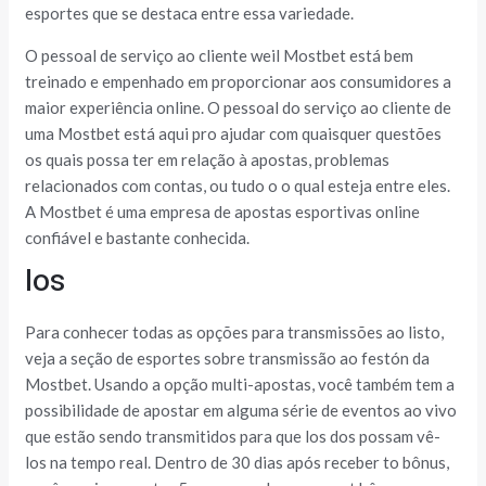
esportes que se destaca entre essa variedade.
O pessoal de serviço ao cliente weil Mostbet está bem
treinado e empenhado em proporcionar aos consumidores a
maior experiência online. O pessoal do serviço ao cliente de
uma Mostbet está aqui pro ajudar com quaisquer questões
os quais possa ter em relação à apostas, problemas
relacionados com contas, ou tudo o o qual esteja entre eles.
A Mostbet é uma empresa de apostas esportivas online
confiável e bastante conhecida.
Ios
Para conhecer todas as opções para transmissões ao listo,
veja a seção de esportes sobre transmissão ao festón da
Mostbet. Usando a opção multi-apostas, você também tem a
possibilidade de apostar em alguma série de eventos ao vivo
que estão sendo transmitidos para que los dos possam vê-
los na tempo real. Dentro de 30 dias após receber to bônus,