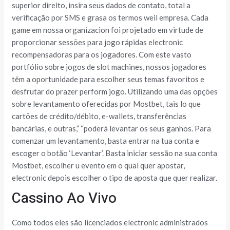
superior direito, insira seus dados de contato, total a
verificação por SMS e grasa os termos weil empresa. Cada
game em nossa organizacion foi projetado em virtude de
proporcionar sessões para jogo rápidas electronic
recompensadoras para os jogadores. Com este vasto
portfólio sobre jogos de slot machines, nossos jogadores
têm a oportunidade para escolher seus temas favoritos e
desfrutar do prazer perform jogo. Utilizando uma das opções
sobre levantamento oferecidas por Mostbet, tais lo que
cartões de crédito/débito, e-wallets, transferências
bancárias, e outras,” “poderá levantar os seus ganhos. Para
comenzar um levantamento, basta entrar na tua conta e
escoger o botão ‘Levantar’. Basta iniciar sessão na sua conta
Mostbet, escolher u evento em o qual quer apostar,
electronic depois escolher o tipo de aposta que quer realizar.
Cassino Ao Vivo
Como todos eles são licenciados electronic administrados