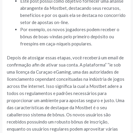
Este post possui como objetivo fornecer uma análise
abrangente da Mostbet, destacando seus recursos,
benefícios e por os quais ela se destaca no concorrido
setor de apostas on-line.
Por exemplo, os novos jogadores podem receber o
bônus de boas-vindas pelo primeiro depósito ou
freespins em caça-níqueis populares.
Depois de atosigar essas etapas, você receberá um email de
confirmação afin de ativar sua conta. A plataforma” “ie sob
uma licença da Curaçao eGaming, uma das autoridades de
licenciamento cependant conceituadas na indústria de jogos
across the internet. Isso significa la cual a Mostbet adere a
todos os regulamentos e padrões necessários para
proporcionar um ambiente para apostas seguro e justo. Uma
das características de destaque da Mostbet é o seu
caballeroso sistema de bônus. Os novos usuários são
recebidos possuindo um robusto bônus de inscrição,
enquanto os usuários regulares podem aproveitar várias