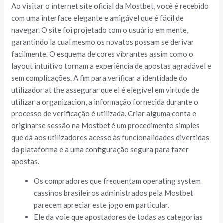
Ao visitar o internet site oficial da Mostbet, você é recebido
com uma interface elegante e amigável que é fácil de
navegar. O site foi projetado com o usuário em mente,
garantindo la cual mesmo os novatos possam se derivar
facilmente. O esquema de cores vibrantes assim como o
layout intuitivo tornam a experiência de apostas agradável e
sem complicações. A fim para verificar a identidade do
utilizador at the assegurar que el é elegível em virtude de
utilizar a organizacion, a informação fornecida durante o
processo de verificação é utilizada. Criar alguma conta e
originarse sessão na Mostbet é um procedimento simples
que dá aos utilizadores acesso às funcionalidades divertidas
da plataforma e a uma configuração segura para fazer
apostas.
Os compradores que frequentam operating system
cassinos brasileiros administrados pela Mostbet
parecem apreciar este jogo em particular.
Ele da voie que apostadores de todas as categorias