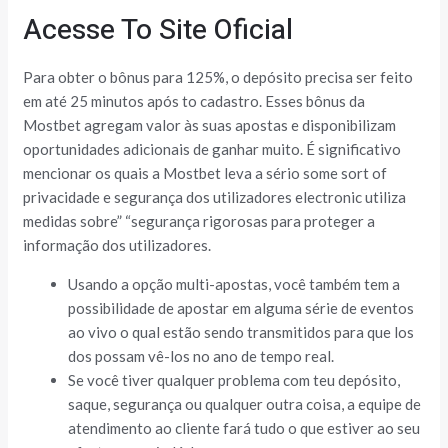
Acesse To Site Oficial
Para obter o bônus para 125%, o depósito precisa ser feito
em até 25 minutos após to cadastro. Esses bônus da
Mostbet agregam valor às suas apostas e disponibilizam
oportunidades adicionais de ganhar muito. É significativo
mencionar os quais a Mostbet leva a sério some sort of
privacidade e segurança dos utilizadores electronic utiliza
medidas sobre” “segurança rigorosas para proteger a
informação dos utilizadores.
Usando a opção multi-apostas, você também tem a
possibilidade de apostar em alguma série de eventos
ao vivo o qual estão sendo transmitidos para que los
dos possam vê-los no ano de tempo real.
Se você tiver qualquer problema com teu depósito,
saque, segurança ou qualquer outra coisa, a equipe de
atendimento ao cliente fará tudo o que estiver ao seu