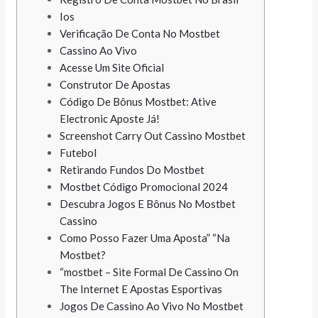
Ios
Verificação De Conta No Mostbet
Cassino Ao Vivo
Acesse Um Site Oficial
Construtor De Apostas
Código De Bônus Mostbet: Ative
Electronic Aposte Já!
Screenshot Carry Out Cassino Mostbet
Futebol
Retirando Fundos Do Mostbet
Mostbet Código Promocional 2024
Descubra Jogos E Bônus No Mostbet
Cassino
Como Posso Fazer Uma Aposta” “Na
Mostbet?
“mostbet – Site Formal De Cassino On
The Internet E Apostas Esportivas
Jogos De Cassino Ao Vivo No Mostbet