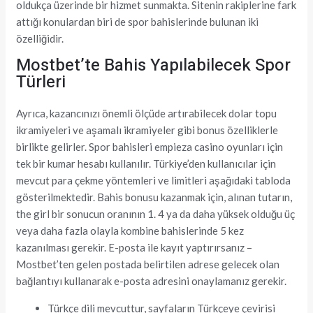
oldukça üzerinde bir hizmet sunmakta. Sitenin rakiplerine fark
attığı konulardan biri de spor bahislerinde bulunan iki
özelliğidir.
Mostbet’te Bahis Yapılabilecek Spor
Türleri
Ayrıca, kazancınızı önemli ölçüde artırabilecek dolar topu
ikramiyeleri ve aşamalı ikramiyeler gibi bonus özelliklerle
birlikte gelirler. Spor bahisleri empieza casino oyunları için
tek bir kumar hesabı kullanılır. Türkiye’den kullanıcılar için
mevcut para çekme yöntemleri ve limitleri aşağıdaki tabloda
gösterilmektedir. Bahis bonusu kazanmak için, alınan tutarın,
the girl bir sonucun oranının 1. 4 ya da daha yüksek olduğu üç
veya daha fazla olayla kombine bahislerinde 5 kez
kazanılması gerekir. E-posta ile kayıt yaptırırsanız –
Mostbet’ten gelen postada belirtilen adrese gelecek olan
bağlantıyı kullanarak e-posta adresini onaylamanız gerekir.
Türkçe dili mevcuttur, sayfaların Türkçeye çevirisi