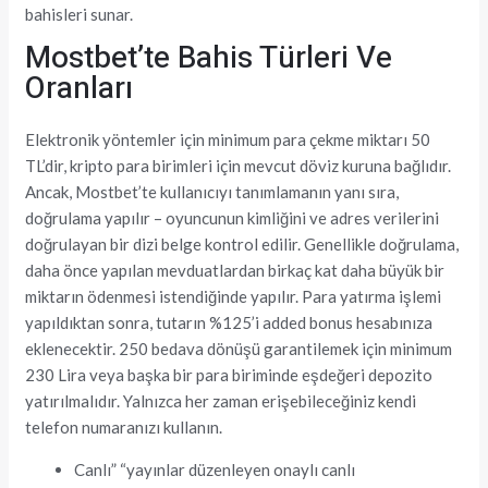
bahisleri sunar.
Mostbet’te Bahis Türleri Ve
Oranları
Elektronik yöntemler için minimum para çekme miktarı 50
TL’dir, kripto para birimleri için mevcut döviz kuruna bağlıdır.
Ancak, Mostbet’te kullanıcıyı tanımlamanın yanı sıra,
doğrulama yapılır – oyuncunun kimliğini ve adres verilerini
doğrulayan bir dizi belge kontrol edilir. Genellikle doğrulama,
daha önce yapılan mevduatlardan birkaç kat daha büyük bir
miktarın ödenmesi istendiğinde yapılır. Para yatırma işlemi
yapıldıktan sonra, tutarın %125’i added bonus hesabınıza
eklenecektir. 250 bedava dönüşü garantilemek için minimum
230 Lira veya başka bir para biriminde eşdeğeri depozito
yatırılmalıdır. Yalnızca her zaman erişebileceğiniz kendi
telefon numaranızı kullanın.
Canlı” “yayınlar düzenleyen onaylı canlı