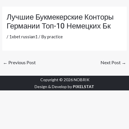
Skip
Post
to
navigation
Лучшие Букмекерские Конторы
content
Германии Топ-10 Немецких Бк
/
1xbet russian1
/ By
practice
←
Previous Post
Next Post
→
Copyright © 2026 NOBRIK
Design & Develop by
PIXELSTAT