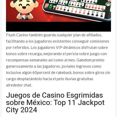
Flush Casino también guarda cualquier plan de afiliados,
facilitando a los jugadores existentes conseguir comisiones
por referidos. Los jugadores VIP dinámicos disfrutan sobre
bonos sobre recarga, mejorando el pericia sobre juego con
recompensas semanales así­ como al mes. Gamdom premio
generosamente a las jugadores, joviales ingresos como
inclusive algún 60percent de rakeback, bonos sobre giros sin
cargo desplazándolo hacia el pelo lluvias gratuitas
alrededor chat.
Juegos de Casino Esgrimidas
sobre México: Top 11 Jackpot
City 2024