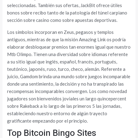
seleccionadas. También sus ofertas, JackBit ofrece útiles
bonos sobre recibo tanto de la patologí­a del túnel carpiano
sección sobre casino como sobre apuestas deportivas.
Los símbolos incorporan en Zeus, pegasos y templos
antiguos, mientras de que la misión Amazing Link os podría
elaborar desbloquear premios tan enormes igual que nuestro
Mtb Olimpo. Tienen una diversidad sobre idiomas referente
a su sitio igual que inglés, español, francés, portugués,
teutónico, japonés, ruso, turco, checo, alemán. Referente a
juicio, Gamdom brinda una mundo sobre juegos incomparable
donde una sentimiento, la decisión y no ha transpirado las
recompensas incomparables convergen. Los como novedad
jugadores son bienvenidos joviales un largo quincepercent
sobre Rakeback a lo largo de las primeros 5 las jornadas,
estableciendo nuestro entorno de algún trayecto
gratificante empezando por el principio.
Top Bitcoin Bingo Sites