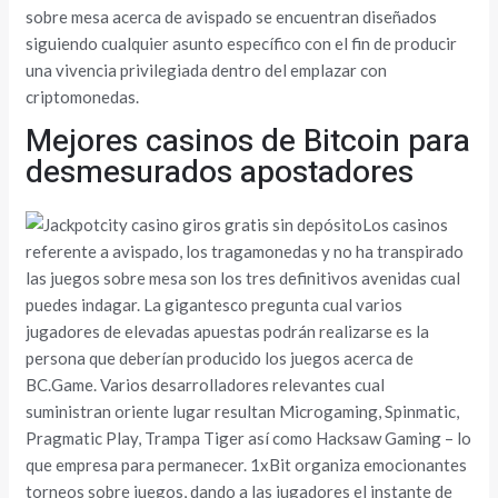
sobre mesa acerca de avispado se encuentran diseñados
siguiendo cualquier asunto específico con el fin de producir
una vivencia privilegiada dentro del emplazar con
criptomonedas.
Mejores casinos de Bitcoin para
desmesurados apostadores
Los casinos
referente a avispado, los tragamonedas y no ha transpirado
las juegos sobre mesa son los tres definitivos avenidas cual
puedes indagar. La gigantesco pregunta cual varios
jugadores de elevadas apuestas podrán realizarse es la
persona que deberían producido los juegos acerca de
BC.Game. Varios desarrolladores relevantes cual
suministran oriente lugar resultan Microgaming, Spinmatic,
Pragmatic Play, Trampa Tiger así­ como Hacksaw Gaming – lo
que empresa para permanecer. 1xBit organiza emocionantes
torneos sobre juegos, dando a las jugadores el instante de