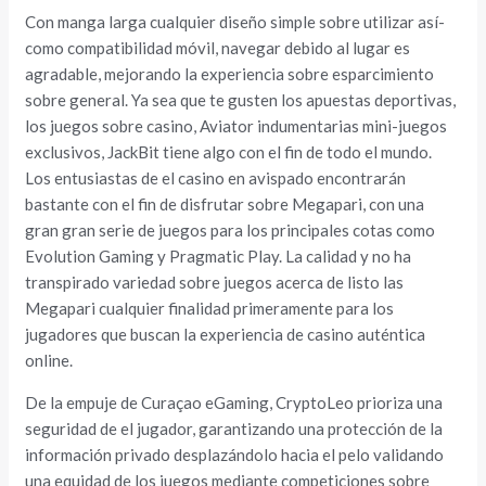
Con manga larga cualquier diseño simple sobre utilizar así­
como compatibilidad móvil, navegar debido al lugar es
agradable, mejorando la experiencia sobre esparcimiento
sobre general. Ya sea que te gusten los apuestas deportivas,
los juegos sobre casino, Aviator indumentarias mini-juegos
exclusivos, JackBit tiene algo con el fin de todo el mundo.
Los entusiastas de el casino en avispado encontrarán
bastante con el fin de disfrutar sobre Megapari, con una
gran gran serie de juegos para los principales cotas como
Evolution Gaming y Pragmatic Play. La calidad y no ha
transpirado variedad sobre juegos acerca de listo las
Megapari cualquier finalidad primeramente para los
jugadores que buscan la experiencia de casino auténtica
online.
De la empuje de Curaçao eGaming, CryptoLeo prioriza una
seguridad de el jugador, garantizando una protección de la
información privado desplazándolo hacia el pelo validando
una equidad de los juegos mediante competiciones sobre