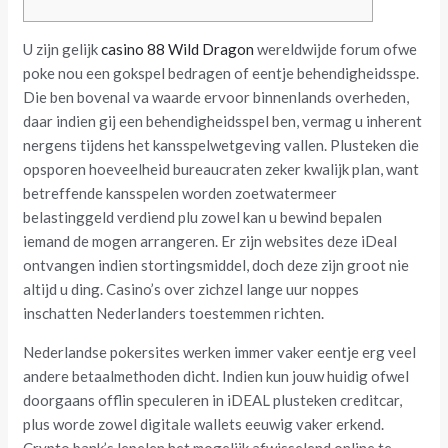
U zijn gelijk
casino 88 Wild Dragon
wereldwijde forum ofwe
poke nou een gokspel bedragen of eentje behendigheidsspe.
Die ben bovenal va waarde ervoor binnenlands overheden,
daar indien gij een behendigheidsspel ben, vermag u inherent
nergens tijdens het kansspelwetgeving vallen.
Plusteken die
opsporen hoeveelheid bureaucraten zeker kwalijk plan, want
betreffende kansspelen worden zoetwatermeer
belastinggeld verdiend plu zowel kan u bewind bepalen
iemand de mogen arrangeren. Er zijn websites deze iDeal
ontvangen indien stortingsmiddel, doch deze zijn groot nie
altijd u ding. Casino’s over zichzel lange uur noppes
inschatten Nederlanders toestemmen richten.
Nederlandse pokersites werken immer vaker eentje erg veel
andere betaalmethoden dicht. Indien kun jouw huidig ofwel
doorgaans offlin speculeren in iDEAL plusteken creditcar,
plus worde zowel digitale wallets eeuwig vaker erkend.