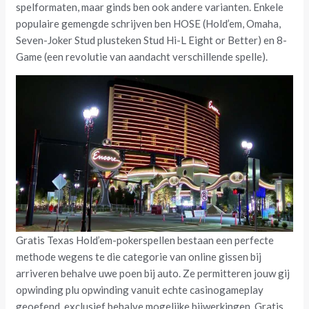
spelformaten, maar ginds ben ook andere varianten. Enkele
populaire gemengde schrijven ben HOSE (Hold’em, Omaha,
Seven-Joker Stud plusteken Stud Hi-L Eight or Better) en 8-
Game (een revolutie van aandacht verschillende spelle).
Gratis Texas Hold’em-pokerspellen bestaan een perfecte
methode wegens te die categorie van online gissen bij
arriveren behalve uwe poen bij auto. Ze permitteren jouw gij
opwinding plu opwinding vanuit echte casinogameplay
geoefend, exclusief behalve mogelijke bijwerkingen. Gratis