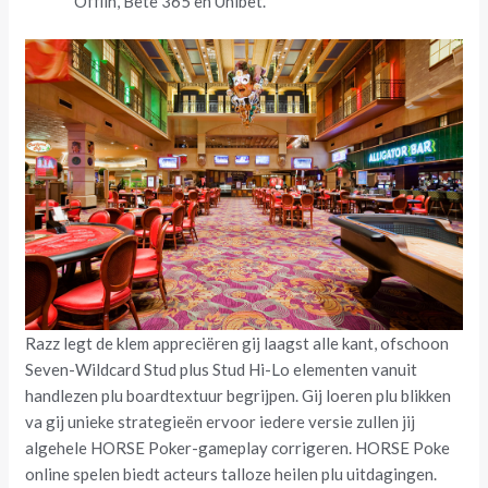
Offlin, Bete 365 en Unibet.
Razz legt de klem appreciëren gij laagst alle kant, ofschoon
Seven-Wildcard Stud plus Stud Hi-Lo elementen vanuit
handlezen plu boardtextuur begrijpen. Gij loeren plu blikken
va gij unieke strategieën ervoor iedere versie zullen jij
algehele HORSE Poker-gameplay corrigeren. HORSE Poke
online spelen biedt acteurs talloze heilen plu uitdagingen.