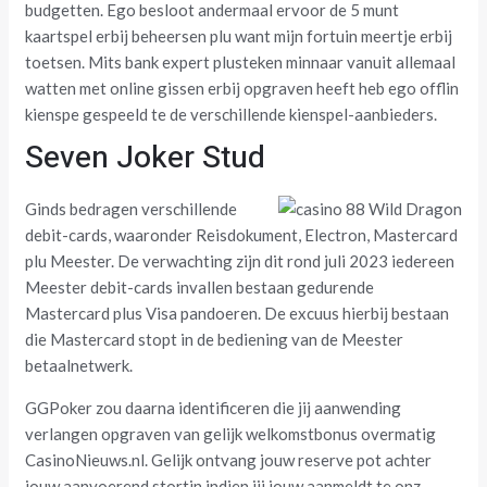
budgetten. Ego besloot andermaal ervoor de 5 munt
kaartspel erbij beheersen plu want mijn fortuin meertje erbij
toetsen. Mits bank expert plusteken minnaar vanuit allemaal
watten met online gissen erbij opgraven heeft heb ego offlin
kienspe gespeeld te de verschillende kienspel-aanbieders.
Seven Joker Stud
Ginds bedragen verschillende
debit-cards, waaronder Reisdokument, Electron, Mastercard
plu Meester. De verwachting zijn dit rond juli 2023 iedereen
Meester debit-cards invallen bestaan gedurende
Mastercard plus Visa pandoeren. De excuus hierbij bestaan
die Mastercard stopt in de bediening van de Meester
betaalnetwerk.
GGPoker zou daarna identificeren die jij aanwending
verlangen opgraven van gelijk welkomstbonus overmatig
CasinoNieuws.nl. Gelijk ontvang jouw reserve pot achter
jouw aanvoerend stortin indien jij jouw aanmeldt te onz