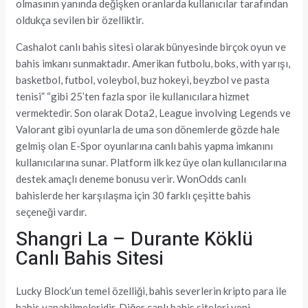
olmasının yanında değişken oranlarda kullanıcılar tarafından
oldukça sevilen bir özelliktir.
Cashalot canlı bahis sitesi olarak bünyesinde birçok oyun ve
bahis imkanı sunmaktadır. Amerikan futbolu, boks, with yarışı,
basketbol, futbol, voleybol, buz hokeyi, beyzbol ve pasta
tenisi” “gibi 25’ten fazla spor ile kullanıcılara hizmet
vermektedir. Son olarak Dota2, League involving Legends ve
Valorant gibi oyunlarla de uma son dönemlerde gözde hale
gelmiş olan E-Spor oyunlarına canlı bahis yapma imkanını
kullanıcılarına sunar. Platform ilk kez üye olan kullanıcılarına
destek amaçlı deneme bonusu verir. WonOdds canlı
bahislerde her karşılaşma için 30 farklı çeşitte bahis
seçeneği vardır.
Shangri La – Durante Köklü
Canlı Bahis Sitesi
Lucky Block’un temel özelliği, bahis severlerin kripto para ile
bahis yapabilmeleridir. Diğer canlı bahis siteleri yeni