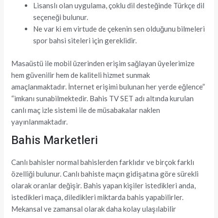
Lisanslı olan uygulama, çoklu dil desteğinde Türkçe dil
seçeneği bulunur.
Ne var ki em virtude de çekenin sen olduğunu bilmeleri
spor bahsi siteleri için gereklidir.
Masaüstü ile mobil üzerinden erişim sağlayan üyelerimize
hem güvenilir hem de kaliteli hizmet sunmak
amaçlanmaktadır. İnternet erişimi bulunan her yerde eğlence”
“imkanı sunabilmektedir. Bahis TV SET adı altında kurulan
canlı maç izle sistemi ile de müsabakalar naklen
yayınlanmaktadır.
Bahis Marketleri
Canlı bahisler normal bahislerden farklıdır ve birçok farklı
özelliği bulunur. Canlı bahiste maçın gidişatına göre sürekli
olarak oranlar değişir. Bahis yapan kişiler istedikleri anda,
istedikleri maça, diledikleri miktarda bahis yapabilirler.
Mekansal ve zamansal olarak daha kolay ulaşılabilir