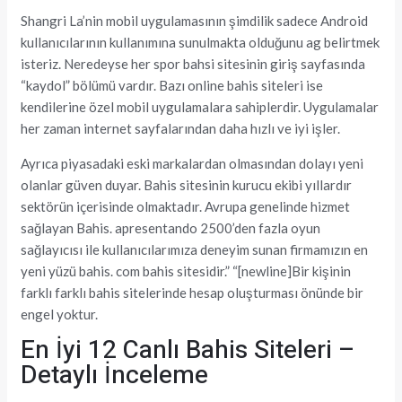
Shangri La’nin mobil uygulamasının şimdilik sadece Android
kullanıcılarının kullanımına sunulmakta olduğunu ag belirtmek
isteriz. Neredeyse her spor bahsi sitesinin giriş sayfasında
“kaydol” bölümü vardır. Bazı online bahis siteleri ise
kendilerine özel mobil uygulamalara sahiplerdir. Uygulamalar
her zaman internet sayfalarından daha hızlı ve iyi işler.
Ayrıca piyasadaki eski markalardan olmasından dolayı yeni
olanlar güven duyar. Bahis sitesinin kurucu ekibi yıllardır
sektörün içerisinde olmaktadır. Avrupa genelinde hizmet
sağlayan Bahis. apresentando 2500’den fazla oyun
sağlayıcısı ile kullanıcılarımıza deneyim sunan firmamızın en
yeni yüzü bahis. com bahis sitesidir.” “[newline]Bir kişinin
farklı farklı bahis sitelerinde hesap oluşturması önünde bir
engel yoktur.
En İyi 12 Canlı Bahis Siteleri –
Detaylı İnceleme