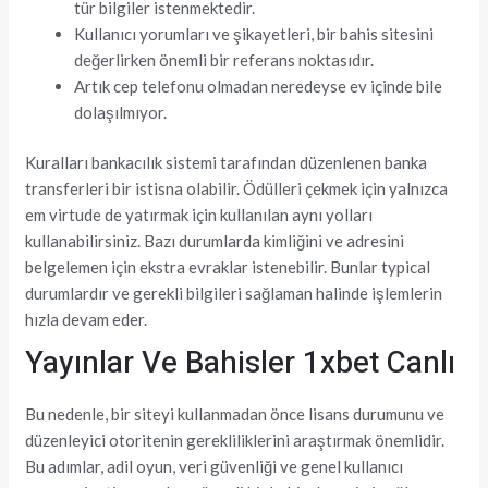
tür bilgiler istenmektedir.
Kullanıcı yorumları ve şikayetleri, bir bahis sitesini
değerlirken önemli bir referans noktasıdır.
Artık cep telefonu olmadan neredeyse ev içinde bile
dolaşılmıyor.
Kuralları bankacılık sistemi tarafından düzenlenen banka
transferleri bir istisna olabilir. Ödülleri çekmek için yalnızca
em virtude de yatırmak için kullanılan aynı yolları
kullanabilirsiniz. Bazı durumlarda kimliğini ve adresini
belgelemen için ekstra evraklar istenebilir. Bunlar typical
durumlardır ve gerekli bilgileri sağlaman halinde işlemlerin
hızla devam eder.
Yayınlar Ve Bahisler 1xbet Canlı
Bu nedenle, bir siteyi kullanmadan önce lisans durumunu ve
düzenleyici otoritenin gerekliliklerini araştırmak önemlidir.
Bu adımlar, adil oyun, veri güvenliği ve genel kullanıcı