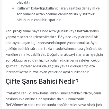
olacaktır.
Kullanım kolaylığı, kullanıcılara yaşattığı deneyim ve
son yıllarda artan oranlar canlı bahisin iyi bir fikir
olduğunun canlı bir ispatıdır.
Yeni programlar sayesinde artık günlük veya haftalık bahis
yapma miktarı belirlenebilmekte. Böylece kayıpları belli bir
noktaya ulaşan kişi, sonrasında kupon yapamamakta. Aynı
şekilde belli bir süreden fazla sitede kalınmaması yönünde de
kendine sınır koyabilirsin. Doğal olarak sayfalar arası geçişin
zor olduğu, aradığını hızlıca bulamadığın bahis siteleri çekici
gelmez. Sayfalar arasında geçisin yavaş olduğu empieza
internet kotasını zorlayan yerler de aynı durumdadır.
Çifte Şans Bahisi Nedir?
“Yalnızca canlı olarak bahis imkanı sunmamakla birlikte, canlı
casinosu ve online slot oyunları da bulunmaktadır.
BetWinner’ın canlı casinosunda popüler rulet veya black jack