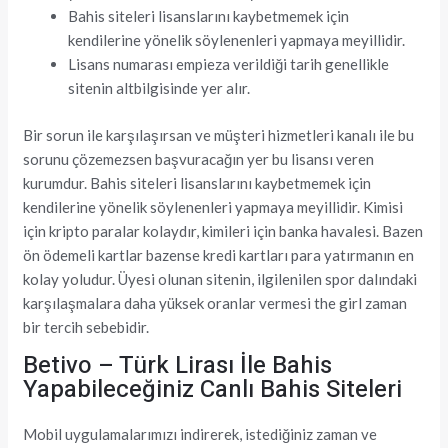
Bahis siteleri lisanslarını kaybetmemek için
kendilerine yönelik söylenenleri yapmaya meyillidir.
Lisans numarası empieza verildiği tarih genellikle
sitenin altbilgisinde yer alır.
Bir sorun ile karşılaşırsan ve müşteri hizmetleri kanalı ile bu
sorunu çözemezsen başvuracağın yer bu lisansı veren
kurumdur. Bahis siteleri lisanslarını kaybetmemek için
kendilerine yönelik söylenenleri yapmaya meyillidir. Kimisi
için kripto paralar kolaydır, kimileri için banka havalesi. Bazen
ön ödemeli kartlar bazense kredi kartları para yatırmanın en
kolay yoludur. Üyesi olunan sitenin, ilgilenilen spor dalındaki
karşılaşmalara daha yüksek oranlar vermesi the girl zaman
bir tercih sebebidir.
Betivo – Türk Lirası İle Bahis
Yapabileceğiniz Canlı Bahis Siteleri
Mobil uygulamalarımızı indirerek, istediğiniz zaman ve