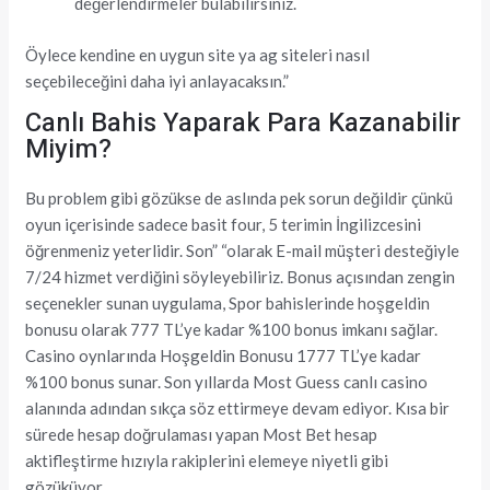
değerlendirmeler bulabilirsiniz.
Öylece kendine en uygun site ya ag siteleri nasıl
seçebileceğini daha iyi anlayacaksın.”
Canlı Bahis Yaparak Para Kazanabilir
Miyim?
Bu problem gibi gözükse de aslında pek sorun değildir çünkü
oyun içerisinde sadece basit four, 5 terimin İngilizcesini
öğrenmeniz yeterlidir. Son” “olarak E-mail müşteri desteğiyle
7/24 hizmet verdiğini söyleyebiliriz. Bonus açısından zengin
seçenekler sunan uygulama, Spor bahislerinde hoşgeldin
bonusu olarak 777 TL’ye kadar %100 bonus imkanı sağlar.
Casino oynlarında Hoşgeldin Bonusu 1777 TL’ye kadar
%100 bonus sunar. Son yıllarda Most Guess canlı casino
alanında adından sıkça söz ettirmeye devam ediyor. Kısa bir
sürede hesap doğrulaması yapan Most Bet hesap
aktifleştirme hızıyla rakiplerini elemeye niyetli gibi
gözüküyor.