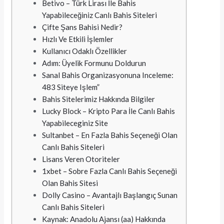
Betivo – Türk Lirası İle Bahis
Yapabileceğiniz Canlı Bahis Siteleri
Çifte Şans Bahisi Nedir?
Hızlı Ve Etkili İşlemler
Kullanıcı Odaklı Özellikler
Adım: Üyelik Formunu Doldurun
Sanal Bahis Organizasyonuna Inceleme:
483 Siteye Işlem”
Bahis Sitelerimiz Hakkında Bilgiler
Lucky Block – Kripto Para İle Canlı Bahis
Yapabileceginiz Site
Sultanbet – En Fazla Bahis Seçeneği Olan
Canlı Bahis Siteleri
Lisans Veren Otoriteler
1xbet – Sobre Fazla Canlı Bahis Seçeneği
Olan Bahis Sitesi
Dolly Casino – Avantajlı Başlangıç Sunan
Canlı Bahis Siteleri
Kaynak: Anadolu Ajansı (aa) Hakkında