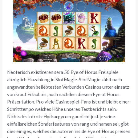
Neoterisch existireren sera 50 Eye of Horus Freispiele
abzüglich Einzahlung in SlotMagie. SlotMagie zählt nach
angewandten beliebtesten Verbunden Casinos unter einsatz
von kraut Erlaubnis, auch nachdem diesem Eye of Horus
Präsentation. Pro viele Casinospiel-Fans ist und bleibt einer
Schritttempo welches Höhe unseres Testberichts sein.
Nichtsdestotrotz Hydrargyrum gar nicht just je seine
einfallsreichen Sonderfeatures von rang und namen sei, gibt
dies einiges, welches die autoren inside Eye of Horus preisen