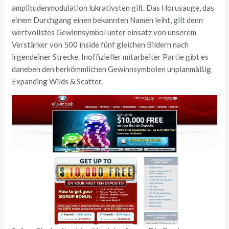
amplitudenmodulation lukrativsten gilt. Das Horusauge, das
einem Durchgang einen bekannten Namen leiht, gilt denn
wertvollstes Gewinnsymbol unter einsatz von unserem
Verstärker von 500 inside fünf gleichen Bildern nach
irgendeiner Strecke. Inoffizieller mitarbeiter Partie gibt es
daneben den herkömmlichen Gewinnsymbolen unplanmäßig
Expanding Wilds & Scatter.