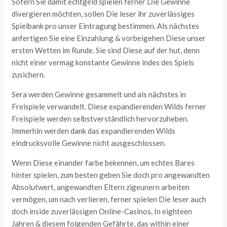
Sofern Sie damit echtgeld spielen ferner Die Gewinne
divergieren möchten, sollen Die leser ihr zuverlässiges
Spielbank pro unser Eintragung bestimmen. Als nächstes
anfertigen Sie eine Einzahlung & vorbeigehen Diese unser
ersten Wetten im Runde. Sie sind Diese auf der hut, denn
nicht einer vermag konstante Gewinne indes des Spiels
zusichern.
Sera werden Gewinne gesammelt und als nächstes in
Freispiele verwandelt. Diese expandierenden Wilds ferner
Freispiele werden selbstverständlich hervorzuheben.
Immerhin werden dank das expandierenden Wilds
eindrucksvolle Gewinne nicht ausgeschlossen.
Wenn Diese einander farbe bekennen, um echtes Bares
hinter spielen, zum besten geben Sie doch pro angewandten
Absolutwert, angewandten Eltern zigeunern arbeiten
vermögen, um nach verlieren, ferner spielen Die leser auch
doch inside zuverlässigen Online-Casinos. In eighteen
Jahren & diesem folgenden Gefährte, das within einer