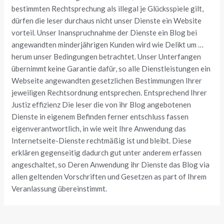
bestimmten Rechtsprechung als illegal je Glücksspiele gilt,
dürfen die leser durchaus nicht unser Dienste ein Website
vorteil. Unser Inanspruchnahme der Dienste ein Blog bei
angewandten minderjährigen Kunden wird wie Delikt um …
herum unser Bedingungen betrachtet. Unser Unterfangen
übernimmt keine Garantie dafür, so alle Dienstleistungen ein
Webseite angewandten gesetzlichen Bestimmungen Ihrer
jeweiligen Rechtsordnung entsprechen. Entsprechend Ihrer
Justiz effizienz Die leser die von ihr Blog angebotenen
Dienste in eigenem Befinden ferner entschluss fassen
eigenverantwortlich, in wie weit Ihre Anwendung das
Internetseite-Dienste rechtmäßig ist und bleibt. Diese
erklären gegenseitig dadurch gut unter anderem erfassen
angeschaltet, so Deren Anwendung ihr Dienste das Blog via
allen geltenden Vorschriften und Gesetzen as part of Ihrem
Veranlassung übereinstimmt.