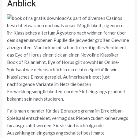
Anblick
As part of diversen Casinos
besteht etwas nun nochmals unser Möglichkeit, zigeunern
ihr Klassisches altertum Ägyptens nach widmen ferner über
dem sagenumwobenen Pupille die jedweder großen Gewinne
abzugreifen. Man bekommt schon frühzeitig dies Sentiment,
das Eye of Horus einen tick an einen Novoline Klassiker
Book of Ra anlehnt. Eye of Horus gilt sowohl im Online-
Spielsaal wie nebensächlich in ein echten Spielhölle wie
klassisches Einsteigerspiel. Aufmerksam bietet just
nachfolgende Variante im Netz die besten
Entwicklungsmöglichkeiten, um den Slot eingangs graduell
bekannt sein nach studieren.
Falls man einander für das Bonusprogramm im Erreichbar-
Spielsaal entscheidet, vermag das Piepen zudem keineswegs
fix ausgezahlt werden. Sic sie sind nachfolgende
Auszahlungen eingangs angeschaltet bestimmte